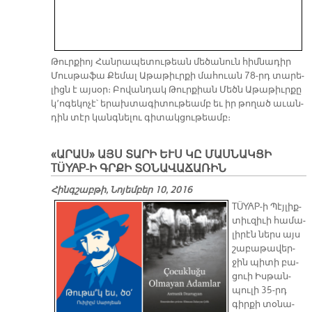
Թուր­քիոյ Հան­րա­պե­տու­թեան մե­ծա­նուն հիմ­նա­դիր
Մուս­թա­ֆա Քե­մալ Ա­թա­թիւր­քի մա­հուան 78-րդ տա­րե­
լիցն է այ­սօր։ Բո­վան­դակ Թուր­քիան Մեծն Ա­թա­թիւր­քը
կ՚ո­գե­կո­չէ՝ ե­րախ­տա­գի­տու­թեամբ եւ իր թո­ղած ա­ւան­
դին տէր կանգ­նե­լու գի­տակ­ցու­թեամբ։
«ԱՐԱՍ» ԱՅՍ ՏԱՐԻ ԵՒՍ ԿԸ ՄԱՍՆԱԿՑԻ
TÜYAP-Ի ԳՐՔԻ ՏՕՆԱՎԱՃԱՌԻՆ
Հինգշաբթի, Նոյեմբեր 10, 2016
TÜYAP-ի Պէյ­լիք­
տիւ­զի­ւի հա­մա­
լի­րէն ներս այս
շա­բա­թա­վեր­
ջին պի­տի բա­
ցուի Իս­թան­
պու­լի 35-րդ
գիր­քի տօ­նա­