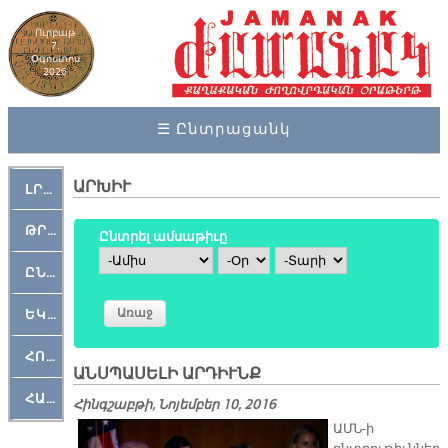
Ուրբաթ
7,
Օգոստոս
2026
☰ Ընտրացանկ
ԱՐԽԻՒ
ԼՐԱՀՈՍ
ԹՐՔԱՀԱՅ ԿԵԱՆՔ
Ընտրել ամսաթիւը
Ամիս
Օր
Տարի
ԸՆԿԵՐԱՄՇԱԿՈՒԹԱՅԻՆ
ԵԿԵՂԵՑԱԿԱՆ
ՀՈԳԵՄՏԱՒՈՐ
ԱՆՍՊԱՍԵԼԻ ԱՐԴԻՒՆՔ
ՀԱՐԹԱԿ
Հինգշաբթի, Նոյեմբեր 10, 2016
ԱՄՆ-ի