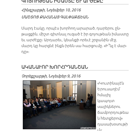
ԳՈՅՈՒԹԵԱՆ ԻՄԱՍՏԸ ԵՒ ԱՐԺԷՔԸ
Հինգշաբթի, Նոյեմբեր 10, 2016
ՄԱՇ­ՏՈՑ ՔԱ­ՀԱ­ՆԱՅ ԳԱԼ­ՓԱՔ­ՃԵԱՆ
​Մարդ էա­կը, որ­պէս խոր­հող ա­րա­րած, դա­րե­րու ըն­
թաց­քին, միշտ գիտ­նալ ու­զած է իր գո­յու­թեան ի­մաս­տը
եւ ար­ժէ­քը։ Ար­դա­րեւ, կեան­քի ո­րե­ւէ շրջա­նին մէջ,
մարդ կը հարց­նէ ինքն ի­րեն սա հար­ցու­մը. «Ի՞նչ է մար­
դը»։­
ԱԿԱՆԱՒՈՐ ԽՈՐՀՐԴԱՆՇԱՆ
Չորեքշաբթի, Նոյեմբեր 9, 2016
«Կուտինայէն
Երուսաղէմ՝
հմայիչ
կապոյտ
սալիկներու
ճամբորդութեա
ն հետքերով»
դասախօսութի
ւն: