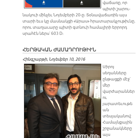
վա­ճա­ռը, որ
պի­տի շա­րու­
նա­կուի մին­չեւ Նո­յեմ­բե­րի 20-ը։ Տօ­նա­վա­ճա­ռին այս
տա­րի եւս կը մաս­նակ­ցի «Ա­րաս» հրա­տա­րակ­չու­թիւ­նը,
ո­րու տա­ղա­ւա­րը պի­տի գտնուի հա­մա­լի­րի եր­րորդ
սրա­հէն ներս՝ 603 D։
ՀԵՐԹԱԿԱՆ ԺԱՄԱԴՐՈՒԹԻՒՆ
Հինգշաբթի, Նոյեմբեր 10, 2016
Սիրոյ
սեղանները
ընթացքի մէջ՝
մեր
վարժարաններ
ու
յարատեւութե
ան
տեսլականով:
Համայնքային
շրջանակները
այս