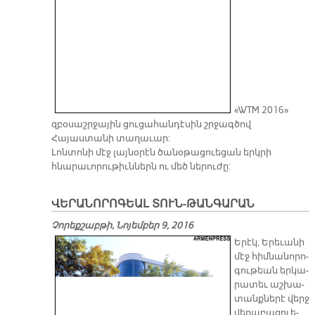
«WTM 2016»
զբօսաշրջային ցուցահանդէսին շրջագծով
Հայաստանի տաղաւար:
Լոնտոնի մէջ լայնօրէն ծանօթացուեցան երկրի
հնարաւորութիւններն ու մեծ ներուժը:
ՎԵՐԱՆՈՐՈԳԵԱԼ ՏՈՒՆ-ԹԱՆԳԱՐԱՆ
Չորեքշաբթի, Նոյեմբեր 9, 2016
Ե­րէկ, Ե­րե­ւա­նի
մէջ հիմ­նա­նո­րո­
գու­թեան եր­կա­
րա­տեւ աշ­խա­
տանք­նե­րէ վերջ
վե­րա­բա­ցուե­