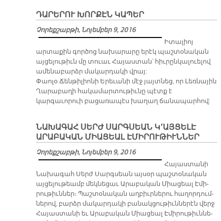
ԴԱՐԵՐՈՒ ԽՈՐՔԷՆ ԿԱՊԵՐ
Չորեքշաբթի, Նոյեմբեր 9, 2016
Իտալիոյ
արտաքին գործոց նախարարը երէկ պաշտօնական
այցելութիւն մը տուաւ Հայաստան՝ հիւրընկալուելով
ամենաբարձր մակարդակի վրայ:
Փաոլօ Ճենթիլիոնի Երեւանի մէջ յայտնեց, որ Լեռնային
Ղարաբաղի հակամարտութիւնը պէտք է
կարգաւորուի բացառապէս խաղաղ ճանապարհով:
ՆԱԽԱԳԱՀ ՍԵՐԺ ՍԱՐԳՍԵԱՆ Կ՚ԱՅՑԵԼԷ
ԱՐԱԲԱԿԱՆ ՄԻԱՑԵԱԼ ԷՄԻՐՈՒԹԻՒՆՆԵՐ
Չորեքշաբթի, Նոյեմբեր 9, 2016
Հա­յաս­տա­նի
Նա­խա­գահ Սերժ Սարգ­սեան այ­սօր պաշ­տօ­նա­կան
այ­ցե­լու­թեամբ մեկ­նե­ցաւ Ա­րա­բա­կան Միա­ցեալ Է­մի­
րու­թիւն­ներ։ Պաշ­տօ­նա­կան աղ­բիւր­նե­րու հա­ղոր­դում­
նե­րով, բարձր մա­կար­դա­կի բա­նակ­ցու­թիւն­նե­րէն վերջ
Հա­յաս­տա­նի եւ Ա­րա­բա­կան Միա­ցեալ Է­մի­րու­թիւն­նե­