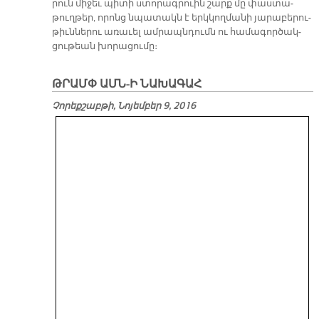
րուն մի­ջեւ պի­տի ստո­րագ­րուին շարք մը փաս­տա­
թուղ­թեր, ո­րոնց նպա­տակն է երկ­կող­մա­նի յա­րա­բե­րու­
թիւն­նե­րու ա­ռա­ւել ամ­րապն­դումն ու հա­մա­գոր­ծակ­
ցու­թեան խո­րա­ցու­մը։
ԹՐԱՄՓ ԱՄՆ-Ի ՆԱԽԱԳԱՀ
Չորեքշաբթի, Նոյեմբեր 9, 2016