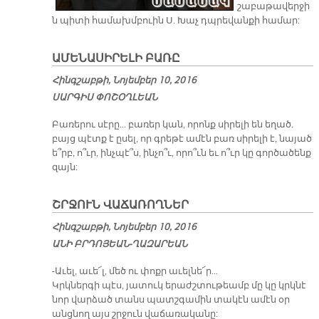
շաբաթավերջի
ն պիտի համախմբուին Ս. Խաչ դպրեվանքի համար:
ԱՄԵՆԱՍԻՐԵԼԻ ԲԱՌԸ
Հինգշաբթի, Նոյեմբեր 10, 2016
ՍԱՐ­ԳԻՍ ՓՈ­ՇՕՂ­ԼԵԱՆ
Բա­ռե­րու սէ­րը... բա­ռեր կան, ո­րոնք սի­րե­լի են ե­ղած.
բայց պէտք է ը­սել, որ գրե­թէ ա­մէն բառ սի­րե­լի է, նա­յած
ե՞րբ, ո՞ւր, ինչ­պէ՞ս, ին­չո՞ւ, ո­րո՞ւն եւ ո՞ւր կը գոր­ծա­ծենք
զայն:
ՇՐՋՈՒՆ ՎԱ­ՃԱ­ՌՈՂ­ՆԵՐ
Հինգշաբթի, Նոյեմբեր 10, 2016
Ա­ՆԻ ԲՐԴՈ­ՅԵԱՆ-ՂԱ­ԶԱ­ՐԵԱՆ
-Ա­ւել, ա­ւե՜լ, մեծ ու փոքր ա­ւել­նե՜ր…
Կրկներ­գի պէս, յա­տուկ ե­րաժշ­տու­թեամբ մը կը կրկնէ
նոր վար­ձած տանս պատշ­գա­մին տա­կէն ա­մէն օր
անց­նող այս շրջուն վա­ճա­ռա­կա­նը: