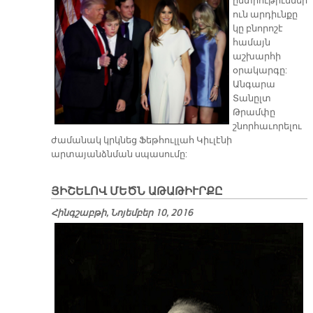
ընտրութիւններ
ուն արդիւնքը
կը բնորոշէ
համայն
աշխարհի
օրակարգը:
Անգարա
Տանըլտ
Թրամփը
շնորհաւորելու
ժամանակ կրկնեց Ֆեթհուլլահ Կիւլէնի
արտայանձնման սպասումը:
ՅԻՇԵԼՈՎ ՄԵԾՆ ԱԹԱԹԻՒՐՔԸ
Հինգշաբթի, Նոյեմբեր 10, 2016