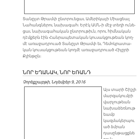
Տա­նըլտ Թրամփ ընտ­րուե­ցաւ Ա­մե­րի­կա­յի Միա­ցեալ
Նա­հանգ­նե­րու նա­խա­գահ։ Ե­րէկ ԱՄՆ-ի մէջ տե­ղի ու­նե­
ցաւ նա­խա­գա­հա­կան ընտ­րու­թիւն, ո­րու հիմ­նա­կան
դէմ­քերն էին Հան­րա­պե­տա­կան կու­սակ­ցու­թեան կող­
մէ ա­ռա­ջադ­րուած Տա­նըլտ Թրամփ եւ Դե­մոկ­րա­տա­
կան կու­սակ­ցու­թեան կող­մէ ա­ռա­ջադ­րուած Հի­լը­րի
Քլին­թըն։
ՆՈՐ ԵՂԱՆԱԿ, ՆՈՐ ԵՌԱՆԴ
Չորեքշաբթի, Նոյեմբեր 9, 2016
Այս տարի Շիշլի
մարզակումբի
վարչութեան
նախաձեռնութ
եամբ
կազմակերպու
ած ձմրան
դասընթացքնե