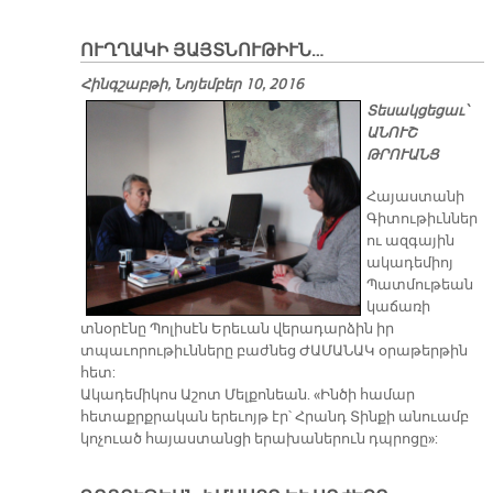
ՈՒՂՂԱԿԻ ՅԱՅՏՆՈՒԹԻՒՆ…
Հինգշաբթի, Նոյեմբեր 10, 2016
Տեսակցեցաւ՝
ԱՆՈՒՇ
ԹՐՈՒԱՆՑ
Հայաստանի
Գիտութիւններ
ու ազգային
ակադեմիոյ
Պատմութեան
կաճառի
տնօրէնը Պոլիսէն Երեւան վերադարձին իր
տպաւորութիւնները բաժնեց ԺԱՄԱՆԱԿ օրաթերթին
հետ:
Ակադեմիկոս Աշոտ Մելքոնեան. «Ինծի համար
հետաքրքրական երեւոյթ էր՝ Հրանդ Տինքի անուամբ
կոչուած հայաստանցի երախաներուն դպրոցը»: