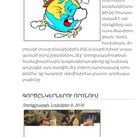
խար­հա­յին
կազ­մա­կեր­պու­
թիւ­նը հրա­պա­
րա­կած է ար­
դիւնք­նե­րը այն
ու­սում­նա­սի­րու­
թեան, ո­րուն
հա­մա­ձայն, մո­
լո­րա­կի տա­սը բնա­կիչ­նե­րէն ինն կ՚ապ­րի խիստ ա­պա­
կա­նած օ­դով շրջան­նե­րու մէջ: Ա­ռող­ջա­պա­հու­թեան
հա­մաշ­խար­հա­յին կազ­մա­կեր­պու­թիւ­նը կը նա­խազ­
գու­շաց­նէ այդ մար­զին մէջ տի­րող «ար­տա­կարգ դրու­
թե­նէն», կը հա­ղոր­դէ «Ար­մէնփ­րէս» լրա­տու գոր­ծա­կա­
լու­թիւ­նը:
ԳՈՐԾԸՆԿԵՐՆԵՐՈՒ ՈՐՈՆՈՒՄ
Չորեքշաբթի, Նոյեմբեր 9, 2016