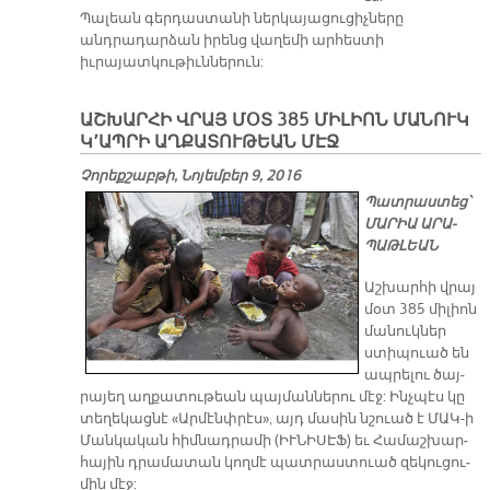
Պալեան գերդաստանի ներկայացուցիչները
անդրադարձան իրենց վաղեմի արհեստի
իւրայատկութիւններուն:
ԱՇԽԱՐՀԻ ՎՐԱՅ ՄՕՏ 385 ՄԻԼԻՈՆ ՄԱՆՈՒԿ
Կ՚ԱՊՐԻ ԱՂՔԱՏՈՒԹԵԱՆ ՄԷՋ
Չորեքշաբթի, Նոյեմբեր 9, 2016
Պատ­րաս­տեց՝
ՄԱ­ՐԻԱ Ա­ՐԱ­
ՊԱԹ­ԼԵԱՆ
Աշ­խար­հի վրայ
մօտ 385 մի­լիոն
մա­նուկ­ներ
ստի­պուած են
ապ­րե­լու ծայ­
րա­յեղ աղ­քա­տու­թեան պայ­ման­նե­րու մէջ: Ինչ­պէս կը
տե­ղե­կաց­նէ «Ար­մէնփ­րէս», այդ մա­սին նշուած է ՄԱԿ-ի
Ման­կա­կան հիմ­նադ­րա­մի (ԻՒ­ՆԻ­ՍԷՖ) եւ Հա­մաշ­խար­
հա­յին դրա­մա­տան կող­մէ պատ­րաս­տուած զե­կու­ցու­
մին մէջ: