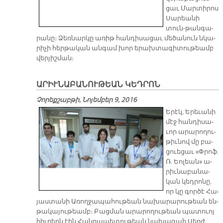
ցաւ Մար­տի­րոս
Սա­րեա­նի
տուն-թան­գա­
րա­նը։ Ձեռ­նար­կը ա­ռիթ հան­դի­սա­ցաւ մե­ծա­նուն նկա­
րի­չի հեր­թա­կան ան­գամ խոր ե­րախ­տա­գի­տու­թեամբ
վեր­յիշ­ման։
ԱՐԻՒՆԱԲԱՆՈՒԹԵԱՆ ԿԵԴՐՈՆ
Չորեքշաբթի, Նոյեմբեր 9, 2016
Ե­րէկ, Ե­րե­ւա­նի
մէջ հան­դի­սա­
ւոր ա­րա­րո­ղու­
թիւ­նով մը բա­
ցուե­ցաւ «Փրոֆ.
Ռ. Եո­լեան» ա­
րիւ­նա­բա­նա­
կան կեդ­րո­նը,
որ կը գոր­ծէ Հա­
յաս­տա­նի Ա­ռող­ջա­պա­հու­թեան նա­խա­րա­րու­թեան են­
թա­կա­յու­թեամբ։ Բաց­ման ա­րա­րո­ղու­թեան պա­տուոյ
հիւ­րերն էին Հան­րա­պե­տու­թեան նա­խա­գահ Սերժ