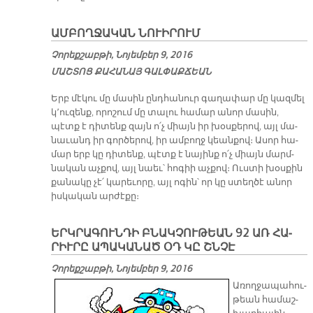
ԱՄԲՈՂՋԱԿԱՆ ՆՈՒԻՐՈՒՄ
Չորեքշաբթի, Նոյեմբեր 9, 2016
ՄԱՇ­ՏՈՑ ՔԱ­ՀԱ­ՆԱՅ ԳԱԼ­ՓԱՔ­ՃԵԱՆ
Երբ մէ­կու մը մա­սին ընդ­հա­նուր գա­ղա­փար մը կազ­մել
կ՚ու­զենք, ո­րո­շում մը տա­լու հա­մար ա­նոր մա­սին,
պէտք է դի­տենք զայն ո՛չ միայն իր խօս­քե­րով, այլ մա­
նա­ւանդ իր գոր­ծե­րով, իր ամ­բողջ կեան­քով։ Ա­սոր հա­
մար երբ կը դի­տենք, պէտք է նա­յինք ո՛չ միայն մարմ­
նա­կան աչ­քով, այլ նաեւ՝ հո­գիի աչ­քով։ Ուս­տի խօս­քին
քա­նա­կը չէ՛ կա­րե­ւո­րը, այլ ո­գին՝ որ կը ստեղ­ծէ ա­նոր
իս­կա­կան ար­ժէ­քը։
ԵՐԿ­ՐԱ­ԳՈՒՆ­ԴԻ ԲՆԱԿ­ՉՈՒ­ԹԵԱՆ 92 ԱՌ ՀԱ­
ՐԻՒ­ՐԸ Ա­ՊԱ­ԿԱ­ՆԱԾ ՕԴ ԿԸ ՇՆՉԷ
Չորեքշաբթի, Նոյեմբեր 9, 2016
Ա­ռող­ջա­պա­հու­
թեան հա­մաշ­