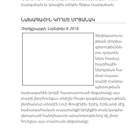
Սարգ­սեան եւ Ա­ռա­ջին տի­կին Ռի­թա Սարգ­սեան։
ՆԱԽԱԳԱՀԻՆ ԿՈՂՄԷ ՄՐՑԱՆԱԿ
Չորեքշաբթի, Նոյեմբեր 9, 2016
Տե­ղե­կա­տուու­
թեան փոր­ձա­
գի­տու­թիւն­նե­
րու ո­լոր­տէն
ներս հա­մաշ­
խար­հա­յին
ներդր­ման հա­
մար Հա­յաս­
տա­նի Հան­րա­
պե­տու­թեան
նա­խա­գա­հին կող­մէ հաս­տա­տուած մրցա­նա­կը այս
տա­րի շնոր­հուե­ցաւ «Օ­փըն-Ռութ» կազ­մա­կեր­պու­թեան
ընդ­հա­նուր տնօ­րէն Լուի Փու­զէ­նին։ Ե­րէկ, Ե­րե­ւա­նի մէջ,
նա­խա­գա­հա­կան ա­պա­րան­քի եր­դի­քին տակ կազ­մա­
կեր­պուած հան­դի­սա­ւոր ա­րա­րո­ղու­թիւ­նով մը շնոր­
հուե­ցաւ այս տա­րուան մրցա­նա­կը։