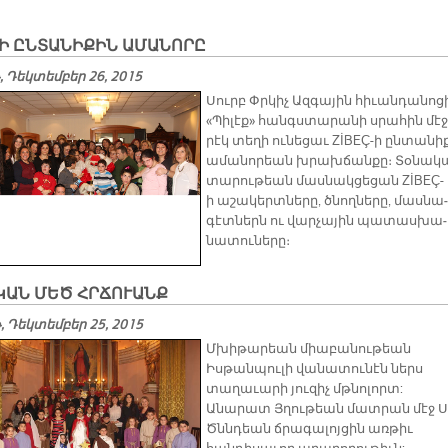
-Ի ԸՆՏԱՆԻՔԻՆ ԱՄԱՆՈՐԸ
 Դեկտեմբեր 26, 2015
Սուրբ Փրկիչ Ազ­գա­յին հի­ւան­դա­նո­ց
«Պի­լէք» հանգս­տա­րա­նի սրա­հին մէջ
րէկ տե­ղի ու­նե­ցաւ ZİBEÇ-ի ըն­տա­նի­
ա­մա­նո­րեան խրախ­ճան­քը։ Տօ­նա­կ
տա­րու­թեան մաս­նակ­ցե­ցան ZİBEÇ-
ի ա­շա­կերտ­նե­րը, ծնող­նե­րը, մաս­նա­
գէտ­ներն ու վար­չա­յին պա­տաս­խա­
նա­տու­նե­րը։
ԿԱՆ ՄԵԾ ՀՐՃՈՒԱՆՔ
 Դեկտեմբեր 25, 2015
Մխիթարեան միաբանութեան
Իսթանպուլի վանատունէն ներս
տաղաւարի յուզիչ մթնոլորտ:
Անարատ Յղութեան մատրան մէջ Ս
Ծննդեան ճրագալոյցին առթիւ