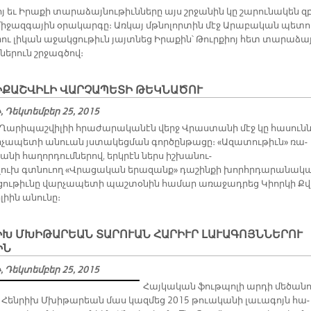
յ եւ Ի­րա­քի տա­րա­ձայ­նու­թիւն­նե­րը այս շրջա­նին կը շա­րու­նա­կեն զ
մի­ջազ­գա­յին օ­րա­կար­գը։ Առ­կայ մթնո­լոր­տին մէջ Ա­րա­բա­կան պե­տո
րու լի­կան ա­ջակ­ցու­թիւն յայտ­նեց Ի­րա­քին՝ Թուր­քիոյ հետ տա­րա­ձայ
­նե­րուն շրջագ­ծով։
ԻՔԱՇՎԻԼԻ ՎԱՐՉԱՊԵՏԻ ԹԵԿՆԱԾՈՒ
 Դեկտեմբեր 25, 2015
ի Ղա­րի­պաշ­վի­լիի հրա­ժա­րա­կա­նէն վերջ Վրաս­տա­նի մէջ կը հա­սուն­
­չա­պե­տի ա­նուան յստա­կեց­ման գոր­ծըն­թա­ցը։ «Ա­զա­տու­թիւն» ռա­
ա­նի հա­ղոր­դում­նե­րով, երկ­րէն ներս իշ­խա­նու­
ուխ գտնուող «Վրա­ցա­կան ե­րա­զանք» դա­շին­քի խորհր­դա­րա­նա­կ
ու­թիւ­նը վար­չա­պե­տի պաշ­տօ­նին հա­մար ա­ռա­ջադ­րեց Կիոր­կի Քվ
­լիին ա­նու­նը։
ԻԽ ՄԽԻԹԱՐԵԱՆ ՏԱՐՈՒԱՆ ՀԱՐԻՒՐ ԼԱՒԱԳՈՅՆՆԵՐՈՒ
ԻՆ
 Դեկտեմբեր 25, 2015
Հայ­կա­կան ֆութ­պո­լի ար­դի մե­ծա­ն
 Հեն­րիխ Մխի­թա­րեան մաս կազ­մեց 2015 թուա­կա­նի լա­ւա­գոյն հա­