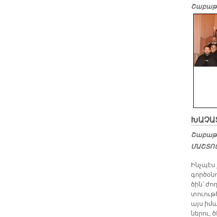
Շաբաթ,
ԽԱ­ՉԱ­
Շաբաթ,
ՄԱՇ­ՏՈՑ
Ինչ­պէս
գոր­ծօ­ն
ծին՝ ժո
տուու­թ
այս ի­մ
նե­րու, 