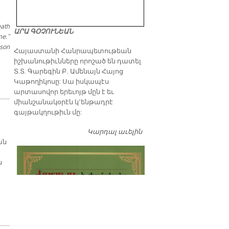
eath
ԱՐԱ ԳՕՉՈՒՆԵԱՆ
me.”
nson
​Հայաստանի Հանրապետութեան
իշխանութիւնները որոշած են դատել
Տ.Տ. Գարեգին Բ. Ամենայն Հայոց
Կաթողիկոսը: Սա իսկապէս
արտասովոր երեւոյթ մըն է եւ
միանշանակօրէն կ՚ենթադրէ
գայթակղութիւն մը:
Կարդալ աւելին
Դատել…
ան
ն