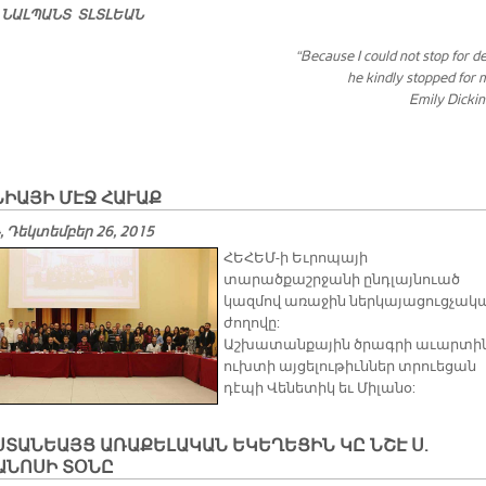
 ՆԱԼ­ՊԱՆՏ ՏԼՏԼԵԱՆ
“Because I could not stop for d
he kindly stopped for 
Emily Dicki
ԻԱՅԻ ՄԷՋ ՀԱՒԱՔ
 Դեկտեմբեր 26, 2015
​ՀԵՀԵՄ-ի Եւրոպայի
տարածքաշրջանի ընդլայնուած
կազմով առաջին ներկայացուցչակ
ժողովը:
Աշխատանքային ծրագրի աւարտի
ուխտի այցելութիւններ տրուեցան
դէպի Վենետիկ եւ Միլանօ:
ՏԱՆԵԱՅՑ ԱՌԱՔԵԼԱԿԱՆ ԵԿԵՂԵՑԻՆ ԿԸ ՆՇԷ Ս.
ԱՆՈՍԻ ՏՕՆԸ