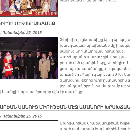
հանդիսաւոր արարողութիւն:
ԳԻՒՂԻ ՄԷՋ ԽՐԱԽՃԱՆՔ
 Դեկտեմբեր 25, 2015
Ֆէ­րի­գիւ­ղի ըն­տա­նի­քը ե­րէկ ե­րե­կո­յ
խան­դա­վառ խրախ­ճանք մը ի­րա­կա
նա­ցուց Նոր տա­րուան ըն­դա­ռաջ։
Վար­ժա­րա­նի պար­տէ­զին վրայ լա­
րուած մեծ վրա­նին ներ­քեւ տե­ղի ու­ն
ցաւ այս խրախ­ճան­քը, որ կազ­մա­կե
պուած էր «Բա­րի գա­լուստ 2016» կա
գա­խօ­սով։ Ֆէ­րի­գիւ­ղի ըն­տա­նի­քին բ
լոր ան­դամ­նե­րուն հա­մա­խումբ աշ­
 կեան­քի կո­չուած ծրա­գիր մըն էր այս մէ­կը։
ԱՐԵԱՆ ՍԱՆՈՒՑ ՄԻՈՒԹԵԱՆ ՄԷՋ ԱՄԱՆՈՐԻ ԽՐԱԽՃԱ
 Դեկտեմբեր 25, 2015
Մխի­թա­րեան միա­բա­նու­թեան Իս­թ
պու­լի վա­նա­տան հա­մա­լի­րէն ներս ե