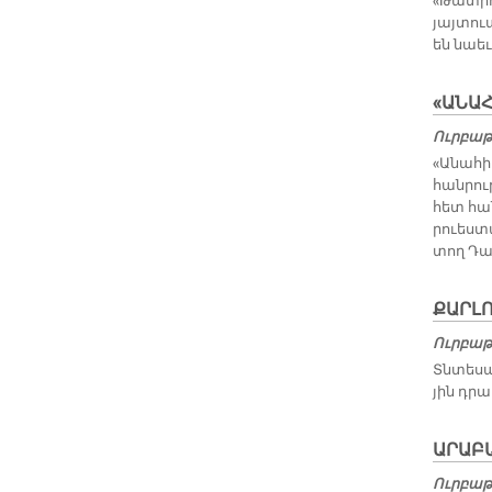
«Թատ­րո­
յայ­տու
են նաեւ
«ԱՆԱ
Ուրբաթ,
«Ա­նա­հ
հան­րու­
հետ հան
րուես­տ
տող Դա­
ՔԱՐԼ
Ուրբաթ,
Տնտե­սա
յին դրա
ԱՐԱԲԱ
Ուրբաթ,