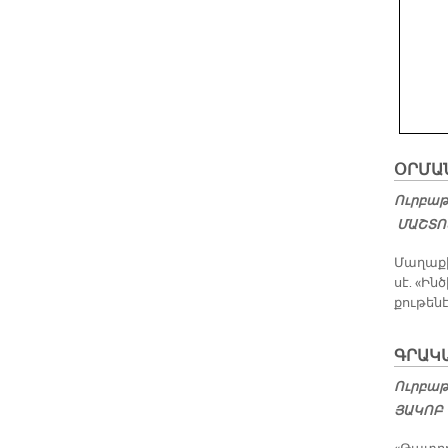
ՕՐ­ՄԱ
Ուրբաթ,
ՄԱՇ­ՏՈ
Մա­ղա­ք
սէ. «Ին
քու­թե­ն
ԳՐԱԿ
Ուրբաթ,
ՅԱԿՈԲ 