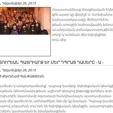
 Դեկտեմբեր 26, 2015
Հա­յաս­տա­նեայց Ա­ռա­քե­լա­կան Ե­կե­
ցին այ­սօր կը վեր­յի­շէ Ս. Ստե­փա­նոս
նա­խա­սար­կա­ւա­գը։ Քրիս­տո­նէու­
թեան ա­ռա­ջին նա­խավ­կա­յին ձօ­նո
ա­ւան­դա­կան տօ­նա­կա­տա­րու­թիւն­
տե­ղի կ՚ու­նե­նան մեր ե­կե­ղե­ցի­նե­
րուն մէջ։
ՏՈՒ­ՐԵԱՆ ՊԱՏ­ՐԻԱՐՔ ԵՒ ՄԵՐ ԴՊՐԱՑ ԴԱ­ՍԵ­ՐԸ - Ա -
 Դեկտեմբեր 26, 2015
 ՔԱ­ՀԱ­ՆԱՅ ԳԱԼ­ՓԱՔ­ՃԵԱՆ
 յա­ճախ կ՚անդ­րա­դառ­նանք՝ դպրաց դա­սե­րը, ե­կե­ղե­ցա­կան կեան­ք
ու­թեան, կեն­սու­նա­կու­թեան, աշ­խոյժ կեր­պով ըն­թացք գտնե­լու գոր­
­ղո­վուր­դին նկատ­մամբ օգ­տա­կար հան­դի­սա­նա­լու պա­տաս­խա­նա­
եան մէջ կա­րե­ւոր եւ անհ­րա­ժեշտ դեր մը կը խա­ղան։ Դպրաց դա­սե­ր
աս­տով ան­բա­ժան տա՛րրն են ե­կե­ղե­ցա­կան կեան­քին, ա­րա­րո­ղու­թիւ
ծէ­սե­րու կա­տար­ման եւ ի­րա­կա­նաց­ման։