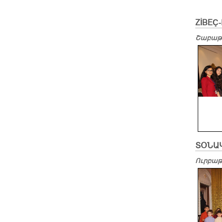
ZİBEÇ
Շաբաթ,
ՏՕՆԱ
Ուրբաթ,