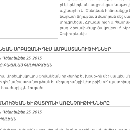
րէկ ե­րե­կո­յեան ապ­րուե­ցաւ Կա­թո­ղի
աշ­խար­հի Ս. Ծննդեան հրճուան­քը։ 
նա­րատ Յղու­թեան մատ­րան մէջ մա
տու­ցուե­ցաւ Ճրա­գա­լոյ­ցի Ս. Պա­տա
րագ, ձե­ռամբ Հայր Յա­կով­բոս Ծ. Վր
Չօ­փու­րեա­նի։
­ՆԵԱՆ ՍՐԲԱ­ԶԱ­ՆԻ ԴԷՄ ԱՄ­ԲԱՍ­ՏԱ­ՆՈՒ­ԹԻՒՆ­ՆԵՐ
 Դեկտեմբեր 25, 2015
Ց ՔԱ­ՀԱ­ՆԱՅ ԳԱԼ­ՓԱՔ­ՃԵԱՆ
իա Ար­քե­պիս­կո­պոս Օր­մա­նեան իր «Խոհք եւ խօսք»ին մէջ սա­պէս կ՚
­ծի դէմ ամ­բաս­տա­նու­թեան եւ մե­ղադ­րան­քի կէտ ը­րին թէ՝ պատ­րիա
է հրա­ժա­րիլ չեմ ու­զած։
ԱՆՈՒԹԵԱՆ ԵՒ ԹԱՏՐՈՆԻ ԱՌԸՆՉՈՒԹԻՒՆՆԵՐԸ
 Դեկտեմբեր 25, 2015
ՊԱԼԵԱՆ