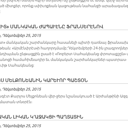
նի լե­զու»ի մա­սին «կլոր սե­ղան»ի մը ըն­թաց­քին եւ ան­կէ վերջ ար­տ
ած միտ­քեր, ո­րոնք սփիւռ­քեան կա­ցու­թեան նա­հան­ջի ա­րա­ձա­գան
:
ՀԻՏ» ՄԱՆԿԱԿԱՆ ԺԱՊԱՒԷՆԸ ՖՐԱՆՍԵՐԷՆՈՎ
 Դեկտեմբեր 25, 2015
իտ» ման­կա­կան շար­ժան­կա­րը հա­սա­նե­լի պի­տի դառ­նայ ֆրան­սա­
թեան: «Ար­մէնփ­րէս»ի հա­ղորդ­մամբ,Դեկ­տեմ­բե­րի 24-­ին լրագ­րող­նե­ր
­դիպ­ման ըն­թաց­քին ը­սած է «Ռո­բերտ Սա­հա­կեանց փրո­տաք­շըն» 
ա­նո­ցի հա­մա­հիմ­նա­դիր եւ ման­կա­կան շար­ժան­կար­ներ պատ­րաս­
ւիթ Սա­հա­կեան­ց:
ՈՍ ՄԵԼՔՈՆԵԱՆԻՆ ԿԱՐԵՒՈՐ ՊԱՇՏՕՆ
 Դեկտեմբեր 25, 2015
­գէտ Քար­լոս Մել­քո­նեան վեր-ջերս նշա­նա­կուած է Ար­ժան­թի­նի Ազ­
­մա­տան տնօ­րէն։
ԿԱՆ ԼԻԿԱՆ Կ՚ԱՋԱԿՑԻ ՊԱՂՏԱՏԻՆ
 Դեկտեմբեր 25, 2015