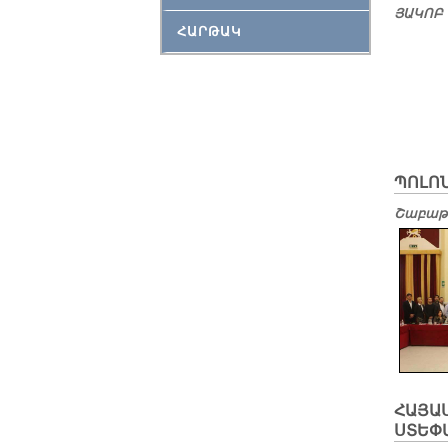
ՅԱ­ԿՈԲ
ՀԱՐԹԱԿ
ՊՈԼՈՆ
Շաբաթ,
ՀԱՅԱՍ
ՍՏԵՓ