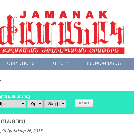
ՄԵՐ ՄԱՍԻՆ
ԱՐԽԻՒ
ԽՄԲԱԳՐԱԿԱՆ
Ւ
րել ամսաթիւը
ս
Օր
Տարի
ԼՈ­ՆԱ­ՑՈՒՄ
 Դեկտեմբեր 26, 2015