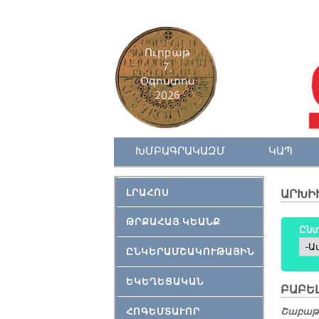
Ուրբաթ
7,
Օգոստոս
2026
ԽՄԲԱԳՐԱԿԱԶՄ
ԿԱՊ
ԼՐԱՀՈՍ
ԱՐԽԻ
ԹՐՔԱՀԱՅ ԿԵԱՆՔ
Ընտ
Ամի
ԸՆԿԵՐԱՄՇԱԿՈՒԹԱՅԻՆ
ԵԿԵՂԵՑԱԿԱՆ
ԲԱ­ԲԵ­
ՀՈԳԵՄՏԱՒՈՐ
Շաբաթ,