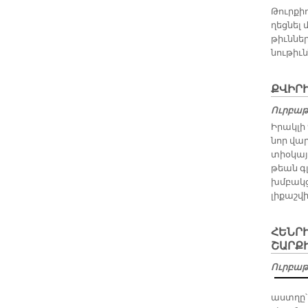
Թուր­քիո
ղեց­նել 
թիւն­նե­
նու­թիւն
ՔՎԻՐ
Ուրբաթ,
Ի­րակ­լ
նոր վար
տիօ­կա­յ
թեան գլ
խմբակ­ց
լի­քաշ­վի
ՀԵՆՐ
ՇԱՐՔ
Ուրբաթ,
աստ­ղը՝