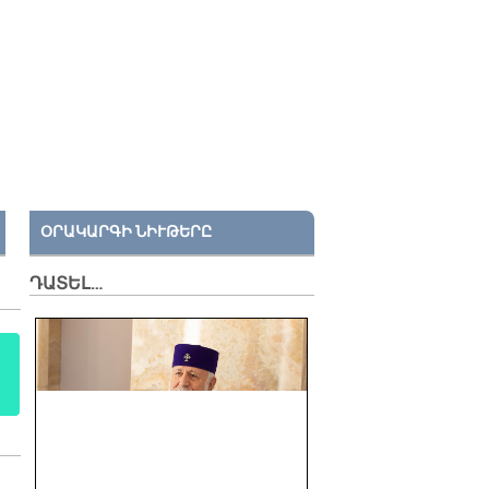
ՕՐԱԿԱՐԳԻ ՆԻՒԹԵՐԸ
ԴԱՏԵԼ…