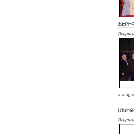
ՖԷՐԻ
Ուրբաթ,
տան­քով
ՄԽԻԹ
Ուրբաթ,