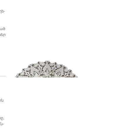
ղե­
ւած
ներ
ին
ը,
ն­