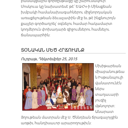
բանակցային գործընթացը կը շարունակուի:
Մոսկուա կը նախատեսէ թէ՛ ԵԱՀԿ-ի Մինսքեան
խմբակի համանախագահներու միջնորդական
առաքելութեան ձեւաչափին մէջ եւ թէ ինքնուրոյն
քայլեր գործադրել՝ օգնելու համար հակամարտ
կողմերուն փոխադարձ զիջումներու համնելու
ճանապարհին:
ՏՕՆԱԿԱՆ ՄԵԾ ՀՐՃՈՒԱՆՔ
Ուրբաթ, Դեկտեմբեր 25, 2015
Մխիթարեան
միաբանութեա
ն Իսթանպուլի
վանատունէն
ներս
տաղաւարի
յուզիչ
մթնոլորտ:
Անարատ
Յղութեան մատրան մէջ Ս. Ծննդեան ճրագալոյցին
առթիւ հանդիսաւոր արարողութիւն: