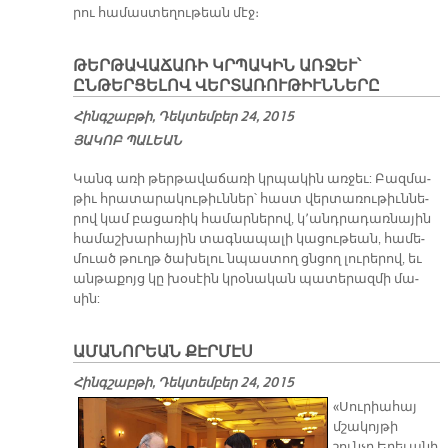
րու հա­մաս­տե­ղու­թեան մէջ։
ԹԵՐԹԱՎԱՃԱՌԻ ԿՐՊԱԿԻՆ ԱՌՋԵՒ՝
ԸՆԹԵՐՑԵԼՈՎ ՎԵՐՏԱՌՈՒԹԻՒՆՆԵՐԸ
Հինգշաբթի, Դեկտեմբեր 24, 2015
ՅԱԿՈԲ ՊԱԼԵԱՆ
​Կանգ ա­ռի թեր­թա­վա­ճա­ռի կրպա­կին առ­ջեւ: Բազ­մա­
թիւ հրա­տա­րա­կու­թիւն­ներ՝ հաստ վեր­տա­ռու­թիւն­նե­
րով կամ բա­ցա­ռիկ հա­մար­նե­րով, կ՚անդ­րա­դառ­նա­յին
հա­մաշ­խար­հա­յին տագ­նա­պա­լի կա­ցու­թեան, հա­մե­
մուած թուղթ ծա­խե­լու նպաս­տող ցնցող լու­րե­րով, եւ
ան­թա­քոյց կը խօ­սէին կրօ­նա­կան պա­տե­րազ­մի մա­
սին:
ԱՄԱՆՈՐԵԱՆ ՔԷՐՄԷՍ
Հինգշաբթի, Դեկտեմբեր 24, 2015
«Սուրիահայ
մշակոյթի
շունչը Երեւանի