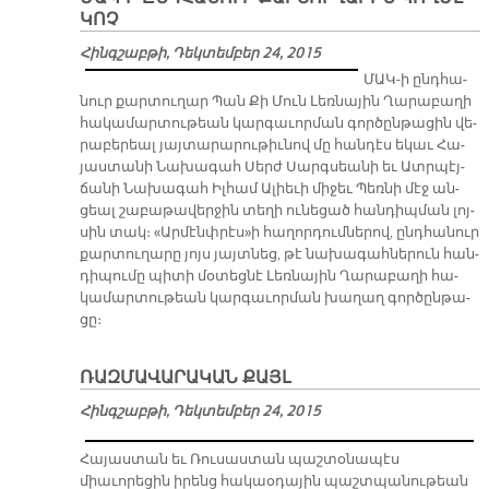
ԿՈՉ
Հինգշաբթի, Դեկտեմբեր 24, 2015
ՄԱԿ-ի ընդ­հա­
նուր քար­տու­ղար Պան Քի Մուն Լեռ­նա­յին Ղա­րա­բա­ղի
հա­կա­մար­տու­թեան կար­գա­ւոր­ման գոր­ծըն­թա­ցին վե­
րա­բե­րեալ յայ­տա­րա­րու­թիւ­նով մը հան­դէս ե­կաւ Հա­
յաս­տա­նի Նա­խա­գահ Սերժ Սարգ­սեա­նի եւ Ատր­պէյ­
ճա­նի Նա­խա­գահ Իլ­համ Ա­լիե­ւի մի­ջեւ Պեռ­նի մէջ ան­
ցեալ շա­բա­թա­վեր­ջին տե­ղի ու­նե­ցած հան­դիպ­ման լոյ­
սին տակ։ «Ար­մէնփ­րէս»ի հա­ղոր­դում­նե­րով, ընդ­հա­նուր
քար­տու­ղա­րը յոյս յայտ­նեց, թէ նա­խա­գահ­նե­րուն հան­
դի­պու­մը պի­տի մօ­տեց­նէ Լեռ­նա­յին Ղա­րա­բա­ղի հա­
կա­մար­տու­թեան կար­գա­ւոր­ման խա­ղաղ գոր­ծըն­թա­
ցը։
ՌԱԶՄԱՎԱՐԱԿԱՆ ՔԱՅԼ
Հինգշաբթի, Դեկտեմբեր 24, 2015