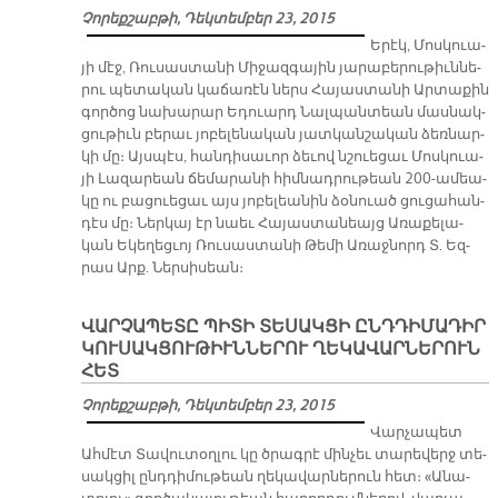
Հինգշաբթի, Դեկտեմբեր 24, 2015
Պատ­րիար­քա­
կան Ընդ­հա­նուր Փո­խա­նորդ Տ. Ա­րամ Արք. Ա­թէ­շեան Ա­
մա­նո­րին ըն­դա­ռաջ շնոր­հա­ւո­րա­կան մը ու­ղար­կած է
Հա­յաս­տա­նի Սփիւռ­քի նա­խա­րար Հրա­նոյշ Յա­կո­բեա­
նին։ Պատ­րիար­քա­րա­նի աղ­բիւր­նե­րը պաշ­տօ­նա­պէս
հրա­պա­րա­կե­ցին այս շնոր­հա­ւո­րա­կա­նին բո­վան­դա­
կու­թիւ­նը, զոր կը ներ­կա­յաց­նենք ստո­րեւ.-
ՄՈՍԿՈՒԱՅԻ ԼԱԶԱՐԵԱՆ ՃԵՄԱՐԱՆԻՆ
ՅՈԲԵԼԵԱՆԸ
Չորեքշաբթի, Դեկտեմբեր 23, 2015
Ե­րէկ, Մոս­կուա­
յի մէջ, Ռու­սաս­տա­նի Մի­ջազ­գա­յին յա­րա­բե­րու­թիւն­նե­
րու պե­տա­կան կա­ճա­ռէն ներս Հա­յաս­տա­նի Ար­տա­քին
գոր­ծոց նա­խա­րար Ե­դուարդ Նալ­պան­տեան մաս­նակ­
ցու­թիւն բե­րաւ յո­բե­լե­նա­կան յատ­կան­շա­կան ձեռ­նար­
կի մը։ Այս­պէս, հան­դի­սա­ւոր ձե­ւով նշուե­ցաւ Մոս­կուա­
յի Լա­զա­րեան ճե­մա­րա­նի հիմ­նադ­րու­թեան 200-ա­մեա­
կը ու բա­ցուե­ցաւ այս յո­բե­լեա­նին ձօ­նուած ցու­ցա­հան­
դէս մը։ Ներ­կայ էր նաեւ Հա­յաս­տա­նեայց Ա­ռա­քե­լա­