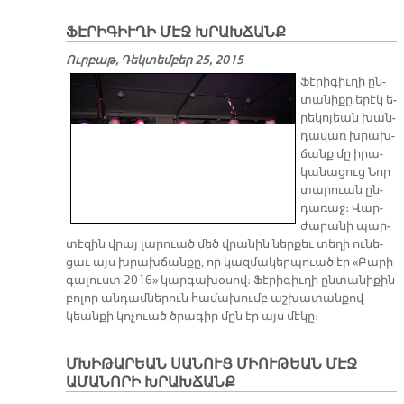
ՖԷՐԻԳԻՒՂԻ ՄԷՋ ԽՐԱԽՃԱՆՔ
Ուրբաթ, Դեկտեմբեր 25, 2015
Ֆէ­րի­գիւ­ղի ըն­
տա­նի­քը ե­րէկ ե­
րե­կո­յեան խան­
դա­վառ խրախ­
ճանք մը ի­րա­
կա­նա­ցուց Նոր
տա­րուան ըն­
դա­ռաջ։ Վար­
ժա­րա­նի պար­
տէ­զին վրայ լա­րուած մեծ վրա­նին ներ­քեւ տե­ղի ու­նե­
ցաւ այս խրախ­ճան­քը, որ կազ­մա­կեր­պուած էր «Բա­րի
գա­լուստ 2016» կար­գա­խօ­սով։ Ֆէ­րի­գիւ­ղի ըն­տա­նի­քին
բո­լոր ան­դամ­նե­րուն հա­մա­խումբ աշ­խա­տան­քով
կեան­քի կո­չուած ծրա­գիր մըն էր այս մէ­կը։
ՄԽԻԹԱՐԵԱՆ ՍԱՆՈՒՑ ՄԻՈՒԹԵԱՆ ՄԷՋ
ԱՄԱՆՈՐԻ ԽՐԱԽՃԱՆՔ