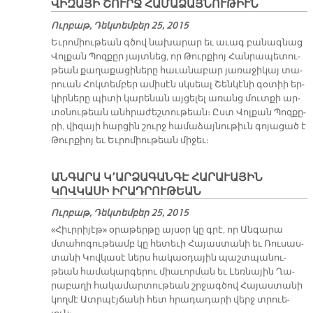
ՎԻԶԱՅԻ ՇՈՒՐՋ ՀԱՄԱՁԱՅՆՈՒԹԻՒՆ
Ուրբաթ, Դեկտեմբեր 25, 2015
Եւ­րո­միու­թեան գծով նա­խա­րար եւ ա­ւագ բա­նագ­նաց
Վոլ­քան Պոզ­քըր յայտ­նեց, որ Թուր­քիոյ Հան­րա­պե­տու­
թեան քա­ղա­քա­ցի­նե­րը հա­ւա­նա­բար յա­ռա­ջի­կայ տա­
րուան Հոկ­տեմ­բեր ա­մի­սէն սկսեալ Շեն­կէ­նի գօ­տիի եր­
կիր­նե­րը պի­տի կա­րե­նան այ­ցե­լել ա­ռանց մուտ­քի ար­
տօ­նու­թեան անհ­րա­ժեշ­տու­թեան։ Ըստ Վոլ­քան Պոզ­քը­
րի, վի­զա­յի հար­ցին շուրջ հա­մա­ձայ­նու­թիւն գո­յա­ցած է
Թուր­քիոյ եւ Եւ­րո­միու­թեան մի­ջեւ։
ԱՆԳԱՐԱ Կ՚ԱՐՁԱԳԱՆԳԷ ՀԱՐԱՒԱՅԻՆ
ԿՈՎԿԱՍԻ ԻՐԱԴՐՈՒԹԵԱՆ
Ուրբաթ, Դեկտեմբեր 25, 2015
«Հիւր­րի­յէթ» օ­րա­թեր­թը այ­սօր կը գրէ, որ Ան­գա­րա
մտա­հո­գու­թեամբ կը հե­տե­ւի Հա­յաս­տա­նի եւ Ռու­սաս­
տա­նի Կով­կա­սէ ներս հա­կաօ­դա­յին պաշտ­պա­նու­
թեան հա­մա­կար­գե­րու միա­ւոր­ման եւ Լեռ­նա­յին Ղա­
րա­բա­ղի հա­կա­մար­տու­թեան շրջագ­ծով Հա­յաս­տա­նի
կող­մէ Ատր­պէյ­ճա­նի հետ հրա­դա­դա­րի վերջ տրուե­