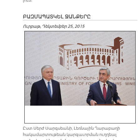
լուն։
ԲԱԶՄԱՊԱՏԿԵԼ ՋԱՆՔԵՐԸ
Ուրբաթ, Դեկտեմբեր 25, 2015
Ըստ Սերժ Սարգսեանի, Լեռնային Ղարաբաղի
հակամարտութեան կարգաւորման ուղղեալ