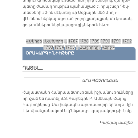
կան Ե­կե­ղեց­ւոյ Ռու­սաս­տա­նի Թե­մի Ա­ռաջ­նորդ Տ. Եզ­
րաս Արք. Ներ­սի­սեան։
ՎԱՐՉԱՊԵՏԸ ՊԻՏԻ ՏԵՍԱԿՑԻ ԸՆԴԴԻՄԱԴԻՐ
ԿՈՒՍԱԿՑՈՒԹԻՒՆՆԵՐՈՒ ՂԵԿԱՎԱՐՆԵՐՈՒՆ
ՀԵՏ
Չորեքշաբթի, Դեկտեմբեր 23, 2015
Վար­չա­պետ
Ահ­մէտ Տա­վու­տօղ­լու կը ծրագ­րէ մին­չեւ տա­րե­վերջ տե­
սակ­ցիլ ընդ­դի­մու­թեան ղե­կա­վար­նե­րուն հետ։ «Ա­նա­
տո­լու» գոր­ծա­կա­լու­թեան հա­ղոր­դում­նե­րով, վար­չա­
պե­տը ժա­մադ­րու­թիւն պա­հան­ջած է, որ­պէս­զի Դեկ­
տեմ­բե­րի 30-ին մէկ­տե­ղուի Ազ­գա­յին մեծ ժո­ղո­
վէն ներս ներ­կա­յա­ցուած բո­լոր քա­ղա­քա­կան կու­սակ­
ցու­թիւն­նե­րու ներ­կա­յա­ցու­ցիչ­նե­րուն հետ։
« Սկիզբ
‹ Նախորդ
…
1787
1788
1789
1790
1791
1792
Էջեր
1793
1794
1795
…
Յաջորդը ›
Վերջ »
ՕՐԱԿԱՐԳԻ ՆԻՒԹԵՐԸ