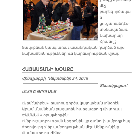
մէջ
բարեգործակա
ն
ցուցահանդէս-
տօնավաճառ:
Նախարար
Հրանոյշ
Յակոբեան կանգ առաւ աւանդական դարձած այս
նախաձեռնութիւններուն կարեւորութեան վրայ:
ՀԱՅԱՍՏԱՆԻ ԽՕՍՔԸ
Հինգշաբթի, Դեկտեմբեր 24, 2015
Տեսակցեցաւ՝
ԱՆՈՒՇ ԹՐՈՒԱՆՑ
«Արմէնփրէս» լրատու գործակալութեան տնօրէն
Արամ Անանեան բացառիկ հարցազրոյց մը տուաւ
ԺԱՄԱՆԱԿ օրաթերթին:
«Մեր ուշադրութեան կեդրոնին կը գտնուի ամբողջ հայ
ժողովուրդը՝ իր ամբողջութեան մէջ։ Մենք ունինք
մասնաւոր բաժին»: