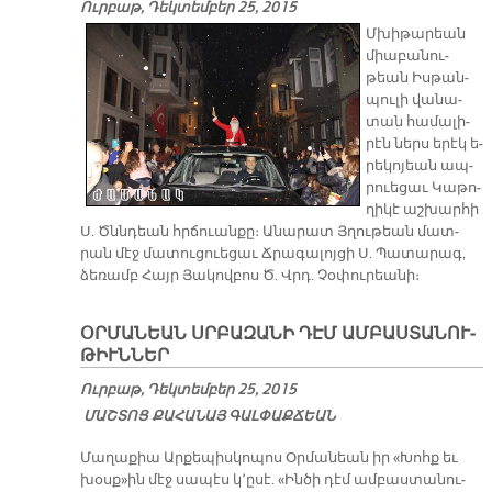
Ուրբաթ, Դեկտեմբեր 25, 2015
Մխի­թա­րեան
միա­բա­նու­
թեան Իս­թան­
պու­լի վա­նա­
տան հա­մա­լի­
րէն ներս ե­րէկ ե­
րե­կո­յեան ապ­
րուե­ցաւ Կա­թո­
ղի­կէ աշ­խար­հի
Ս. Ծննդեան հրճուան­քը։ Ա­նա­րատ Յղու­թեան մատ­
րան մէջ մա­տու­ցուե­ցաւ Ճրա­գա­լոյ­ցի Ս. Պա­տա­րագ,
ձե­ռամբ Հայր Յա­կով­բոս Ծ. Վրդ. Չօ­փու­րեա­նի։
ՕՐ­ՄԱ­ՆԵԱՆ ՍՐԲԱ­ԶԱ­ՆԻ ԴԷՄ ԱՄ­ԲԱՍ­ՏԱ­ՆՈՒ­
ԹԻՒՆ­ՆԵՐ
Ուրբաթ, Դեկտեմբեր 25, 2015
ՄԱՇ­ՏՈՑ ՔԱ­ՀԱ­ՆԱՅ ԳԱԼ­ՓԱՔ­ՃԵԱՆ
Մա­ղա­քիա Ար­քե­պիս­կո­պոս Օր­մա­նեան իր «Խոհք եւ
խօսք»ին մէջ սա­պէս կ՚ը­սէ. «Ին­ծի դէմ ամ­բաս­տա­նու­