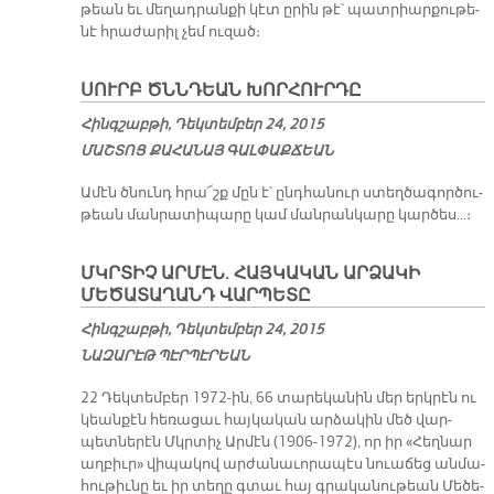
թեան եւ մե­ղադ­րան­քի կէտ ը­րին թէ՝ պատ­րիար­քու­թե­
նէ հրա­ժա­րիլ չեմ ու­զած։
ՍՈՒՐԲ ԾՆՆԴԵԱՆ ԽՈՐՀՈՒՐԴԸ
Հինգշաբթի, Դեկտեմբեր 24, 2015
ՄԱՇ­ՏՈՑ ՔԱ­ՀԱ­ՆԱՅ ԳԱԼ­ՓԱՔ­ՃԵԱՆ
Ա­մէն ծնունդ հրա՜շք մըն է՝ ընդ­հա­նուր ստեղ­ծա­գոր­ծու­
թեան ման­րա­տի­պա­րը կամ ման­րան­կա­րը կար­ծես…։
ՄԿՐՏԻՉ ԱՐՄԷՆ. ՀԱՅԿԱԿԱՆ ԱՐՁԱԿԻ
ՄԵԾԱՏԱՂԱՆԴ ՎԱՐՊԵՏԸ
Հինգշաբթի, Դեկտեմբեր 24, 2015
ՆԱԶԱՐԷԹ ՊԷՐՊԷՐԵԱՆ
22 Դեկ­տեմ­բե­ր 1972-ին, 66 տա­րե­կա­նին մեր երկ­րէն ու
կեան­քէն հե­ռա­ցաւ հայ­կա­կան ար­ձա­կին մեծ վար­
պետ­նե­րէն Մկր­­տիչ Ար­մէն (1906-1972), որ իր «­Հեղ­նար
աղ­բիւր» վի­պա­կով ար­ժա­նա­ւո­րա­պէս նո­ւա­ճեց ան­մա­
հու­թիւ­նը եւ իր տե­ղը գտաւ հայ գրա­կա­նու­թեան Մե­ծե­