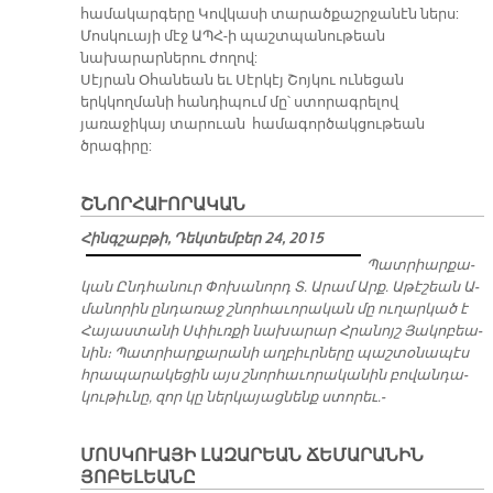
Հայաստան եւ Ռուսաստան պաշտօնապէս
միաւորեցին իրենց հակաօդային պաշտպանութեան
համակարգերը Կովկասի տարածքաշրջանէն ներս:
Մոսկուայի մէջ ԱՊՀ-ի պաշտպանութեան
նախարարներու ժողով:
Սէյրան Օհանեան եւ Սէրկէյ Շոյկու ունեցան
երկկողմանի հանդիպում մը՝ ստորագրելով
յառաջիկայ տարուան համագործակցութեան
ծրագիրը:
ՇՆՈՐՀԱՒՈՐԱԿԱՆ