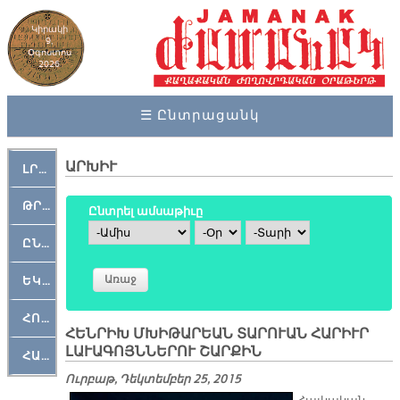
Կիրակի
9,
Օգոստոս
2026
☰ Ընտրացանկ
ԱՐԽԻՒ
ԼՐԱՀՈՍ
ԹՐՔԱՀԱՅ ԿԵԱՆՔ
Ընտրել ամսաթիւը
Ամիս
Օր
Տարի
ԸՆԿԵՐԱՄՇԱԿՈՒԹԱՅԻՆ
ԵԿԵՂԵՑԱԿԱՆ
ՀՈԳԵՄՏԱՒՈՐ
ՀԵՆՐԻԽ ՄԽԻԹԱՐԵԱՆ ՏԱՐՈՒԱՆ ՀԱՐԻՒՐ
ԼԱՒԱԳՈՅՆՆԵՐՈՒ ՇԱՐՔԻՆ
ՀԱՐԹԱԿ
Ուրբաթ, Դեկտեմբեր 25, 2015