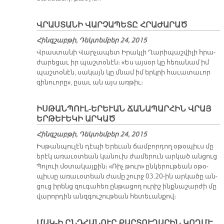
ՎՐԱՍՏԱՆԻ ՎԱՐՉԱՊԵՏԸ ՀՐԱԺԱՐԱԾ
Հինգշաբթի, Դեկտեմբեր 24, 2015
Վրաս­տա­նի Վար­չա­պետ Ի­րակ­լի Ղա­րի­պաշ­վի­լի հրա­
ժա­րե­ցաւ իր պաշ­տօ­նէն։ «Ես այ­սօր կը հե­ռա­նամ իմ
պաշ­տօ­նէն, սա­կայն կը մնամ իմ երկ­րի հա­ւա­տա­ւոր
զի­նուո­րը», ը­սաւ ան այս առ­թիւ։
ԻՍԹԱՆՊՈՒԼ-ԵՐԵՒԱՆ ՃԱՆԱՊԱՐՀԻՆ ՎՐԱՅ
ԵՐԹԵՒԵԿԻ ԱՐԿԱԾ
Հինգշաբթի, Դեկտեմբեր 24, 2015
Իս­թան­պու­լէն դէ­պի Ե­րե­ւան ճամ­բոր­դող օ­թօ­պիւս մը
ե­րէկ ա­ռա­ւօ­տեան կա­նուխ ժա­մե­րուն ար­կած ան­ցուց
Պո­լուի մօ­տա­կայ­քին։ «Ռիչ թուր» ըն­կե­րու­թեան օ­թօ­
պիւ­սը ա­ռա­ւօ­տեան ժա­մը շուրջ 03.20-ին ար­կա­ծը ան­
ցուց ի­րենց զու­գա­հեռ ըն­թա­ցող ու­րիշ ինք­նա­շար­ժի մը
վա­րոր­դին անզ­գու­շու­թեան հե­տե­ւան­քով։
ՄԱԿ-Ի ԸՆԴՀԱՆՈՒՐ ՔԱՐՏՈՒՂԱՐԻՆ ԿՈՂՄԷ