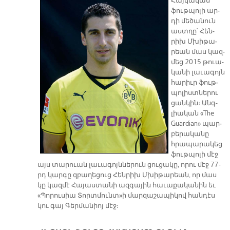
Հայ­կա­կան
ֆութ­պո­լի ար­
դի մե­ծա­նուն
աստ­ղը՝ Հեն­
րիխ Մխի­թա­
րեան մաս կազ­
մեց 2015 թուա­
կա­նի լա­ւա­գոյն
հա­րիւր ֆութ­
պո­լիստ­նե­րու
ցան­կին։ Անգ­
լիա­կան «The
Guardian» պար­
բե­րա­կա­նը
հրա­պա­րա­կեց
ֆութ­պո­լի մէջ
այս տա­րուան լա­ւա­գոյն­նե­րուն ցու­ցա­կը, ո­րու մէջ 77-
րդ կար­գը զբա­ղե­ցուց Հեն­րիխ Մխի­թա­րեան, որ մաս
կը կազ­մէ Հա­յաս­տա­նի ազ­գա­յին հա­ւա­քա­կա­նին եւ
«Պո­րու­սիա Տորտ­մունտ»ի մար­զա­շա­պի­կով հան­դէս
կու գայ Գեր­մա­նիոյ մէջ։