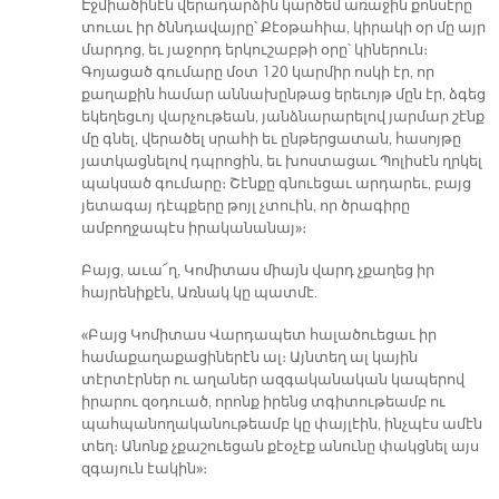
Էջմիածինէն վերադարձին կարծեմ առաջին քոնսէրը
տուաւ իր ծննդավայրը՝ Քէօթահիա, կիրակի օր մը այր
մարդոց, եւ յաջորդ երկուշաբթի օրը՝ կիներուն։
Գոյացած գումարը մօտ 120 կարմիր ոսկի էր, որ
քաղաքին համար աննախընթաց երեւոյթ մըն էր, ձգեց
եկեղեցւոյ վարչութեան, յանձնարարելով յարմար շէնք
մը գնել, վերածել սրահի եւ ընթերցատան, հասոյթը
յատկացնելով դպրոցին, եւ խոստացաւ Պոլիսէն ղրկել
պակսած գումարը։ Շէնքը գնուեցաւ արդարեւ, բայց
յետագայ դէպքերը թոյլ չտուին, որ ծրագիրը
ամբողջապէս իրականանայ»։
Բայց, աւա՜ղ, Կոմիտաս միայն վարդ չքաղեց իր
հայրենիքէն, Առնակ կը պատմէ.
«Բայց Կոմիտաս Վարդապետ հալածուեցաւ իր
համաքաղաքացիներէն ալ։ Այնտեղ ալ կային
տէրտէրներ ու աղաներ ազգականական կապերով
իրարու զօդուած, որոնք իրենց տգիտութեամբ ու
պահպանողականութեամբ կը փայլէին, ինչպէս ամէն
տեղ։ Անոնք չքաշուեցան քէօչէք անունը փակցնել այս
զգայուն էակին»։