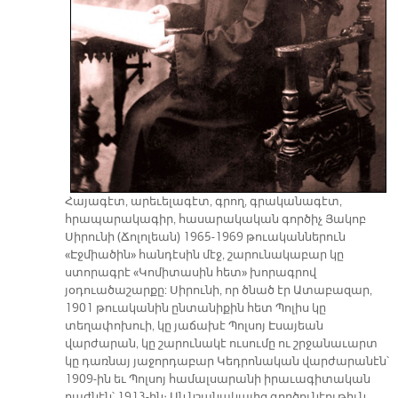
Հայագէտ, արեւելագէտ, գրող, գրականագէտ,
հրապարակագիր, հասարակական գործիչ Յակոբ
Սիրունի (Ճոլոլեան) 1965-1969 թուականներուն
«Էջմիածին» հանդէսին մէջ, շարունակաբար կը
ստորագրէ «Կոմիտասին հետ» խորագրով
յօդուածաշարքը: Սիրունի, որ ծնած էր Ատաբազար,
1901 թուականին ընտանիքին հետ Պոլիս կը
տեղափոխուի, կը յաճախէ Պոլսոյ Էսայեան
վարժարան, կը շարունակէ ուսումը ու շրջանաւարտ
կը դառնայ յաջորդաբար Կեդրոնական վարժարանէն՝
1909-ին եւ Պոլսոյ համալսարանի իրաւագիտական
բաժնէն՝ 1913-ին։ Ան նշանակալից գործունէութիւն