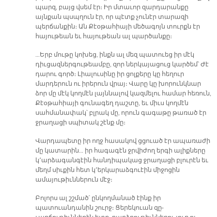
պարզ, բայց վսեմ էր։ Իր մտաւոր զարդարանքը
այնքան պսպղուն էր, որ պէտք չունէր տարազի
պերճանքին։ Ան Քէօթահիայի մեծագոյն տուրքն էր
հայութեան եւ հայութեան ալ պարծանքը։
…Երբ մութը կոխեց, ինքն ալ մեզ պատուեց իր մէկ
դիւցազներգութեամբը, զոր ներկայացուց կարծեմ՝ Ժէ
դարու գործ։ Լիալուսինը իր ցոլքերը կը հեղուր
մարդերուն ու իրերուն վրայ։ Վարը կը խորունկնար
ձոր մը մէկ կողմէն լայննալով կազմելու համար հեռուն,
Քէօթահիայի գունագեղ դաշտը, եւ միւս կողմէն
սահմանափակ՝ բլրակ մը, որուն գագաթը թառած էր
ջրաղացի սպիտակ շէնք մը։
Վարդապետը իր ողջ հասակով ցցուած էր ապառաժի
մը կատարին… իր հագագէն ջրվիժող երգի ալիքները
կ՚արձագանգէին հանդիպակաց ջրաղացի բլուրէն եւ
մեղմ սիւքին հետ կ՚երկարաձգուէին միջոցին
ամայութիւններուն մէջ։
Բոլորս ալ շշմած՝ ընկողմանած էինք իր
պատուանդանին շուրջ։ Ցերեկուան զը-