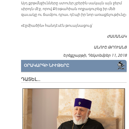
Այդ քրթմնջիւնները ստուեր չբերին սակայն այն ջերմ
սիրոյն մէջ, որով Քէօթահիան ողջագուրեց իր մեծ
զաւակը ու ճամբու դրաւ դէպի իր նոր առաքելութիւնը։
«Էջմիածին» հանդէսէն թուայնացուց՝
ԺԱՄԱՆԱԿ
ԱՆՈՒՇ ԹՐՈՒԱՆՑ
Երեքշաբթի, Դեկտեմբեր 11, 2018
ՕՐԱԿԱՐԳԻ ՆԻՒԹԵՐԸ
ԴԱՏԵԼ…