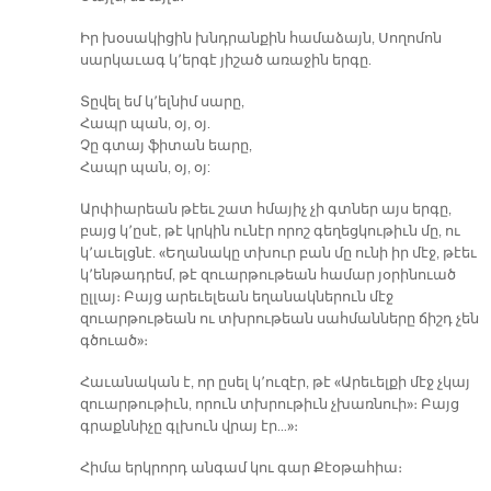
Իր խօսակիցին խնդրանքին համաձայն, Սողոմոն
սարկաւագ կ՚երգէ յիշած առաջին երգը.
Տըվել եմ կ՚ելնիմ սարը,
Հապր պան, օյ, օյ.
Չը գտայ ֆիտան եարը,
Հապր պան, օյ, օյ:
Արփիարեան թէեւ շատ հմայիչ չի գտներ այս երգը,
բայց կ՚ըսէ, թէ կրկին ունէր որոշ գեղեցկութիւն մը, ու
կ՚աւելցնէ. «Եղանակը տխուր բան մը ունի իր մէջ, թէեւ
կ՚ենթադրեմ, թէ զուարթութեան համար յօրինուած
ըլլայ։ Բայց արեւելեան եղանակներուն մէջ
զուարթութեան ու տխրութեան սահմանները ճիշդ չեն
գծուած»։
Հաւանական է, որ ըսել կ՚ուզէր, թէ «Արեւելքի մէջ չկայ
զուարթութիւն, որուն տխրութիւն չխառնուի»։ Բայց
գրաքննիչը գլխուն վրայ էր…»։
Հիմա երկրորդ անգամ կու գար Քէօթահիա։