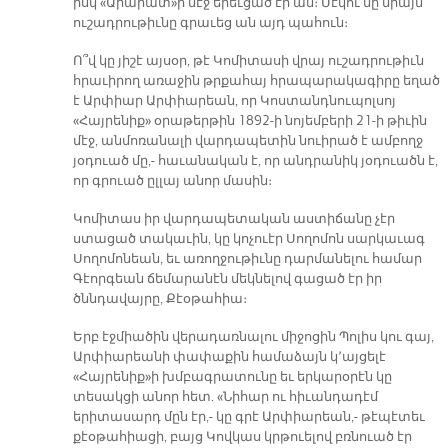
իսկ «Արարատ»ի մէջ երեւցած էր ան։ Մէկու մը միայն
ուշադրութիւնը գրաւեց ան այդ պահուն։
Ո՞վ կը յիշէ այսօր, թէ Կոմիտասի վրայ ուշադրութիւն
հրաւիրող առաջին թրքահայ հրապարակագիրը եղած
է Արփիար Արփիարեան, որ Կոստանդնուպոլսոյ
«Հայրենիք» օրաթերթին 1892-ի նոյեմբերի 21-ի թիւին
մէջ, անմոռանալի վարդապետին նուիրած է ամբողջ
յօդուած մը,- հաւանական է, որ անդրանիկ յօդուածն է,
որ գրուած ըլլայ անոր մասին։
Կոմիտաս իր վարդապետական աստիճանը չէր
ստացած տակաւին, կը կոչուէր Սողոմոն սարկաւագ
Սողոմոնեան, եւ առողջութիւնը դարմանելու համար
Գէորգեան ճեմարանէն մեկնելով գացած էր իր
ծննդավայրը, Քէօթահիա։
Երբ էջմիածին վերադառնալու միջոցին Պոլիս կու գայ,
Արփիարեանի փափաքին համաձայն կ՚այցելէ
«Հայրենիք»ի խմբագրատունը եւ երկարօրէն կը
տեսակցի անոր հետ. «Նիհար ու հիւանդադէմ
երիտասարդ մըն էր,- կը գրէ Արփիարեան,- թէպէտեւ
քէօթահիացի, բայց Կովկաս կրթուելով բռնուած էր