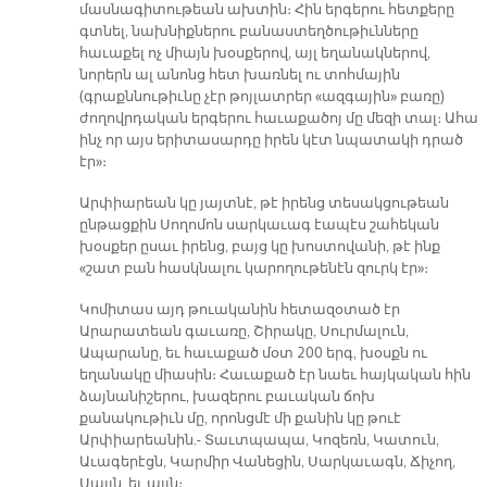
մասնագիտութեան ախտին։ Հին երգերու հետքերը
գտնել, նախնիքներու բանաստեղծութիւնները
հաւաքել ոչ միայն խօսքերով, այլ եղանակներով,
նորերն ալ անոնց հետ խառնել ու տոհմային
(գրաքննութիւնը չէր թոյլատրեր «ազգային» բառը)
ժողովրդական երգերու հաւաքածոյ մը մեզի տալ։ Ահա
ինչ որ այս երիտասարդը իրեն կէտ նպատակի դրած
էր»։
Արփիարեան կը յայտնէ, թէ իրենց տեսակցութեան
ընթացքին Սողոմոն սարկաւագ էապէս շահեկան
խօսքեր ըսաւ իրենց, բայց կը խոստովանի, թէ ինք
«շատ բան հասկնալու կարողութենէն զուրկ էր»։
Կոմիտաս այդ թուականին հետազօտած էր
Արարատեան գաւառը, Շիրակը, Սուրմալուն,
Ապարանը, եւ հաւաքած մօտ 200 երգ, խօսքն ու
եղանակը միասին։ Հաւաքած էր նաեւ հայկական հին
ձայնանիշերու, խազերու բաւական ճոխ
քանակութիւն մը, որոնցմէ մի քանին կը թուէ
Արփիարեանին.- Տաւտպապա, Կոզեռն, Կատուն,
Աւագերէցն, Կարմիր Վանեցին, Սարկաւագն, Ճիչող,
Սայլն, եւ այլն։