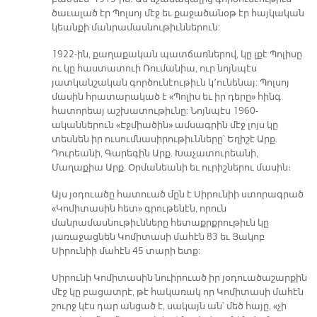
ծաւալած էր Պոլսոյ մէջ եւ քաջածանօթ էր հայկական
կեանքի մանրամասնութիւններուն:
1922-ին, քաղաքական պատճառներով, կը լքէ Պոլիսը
ու կը հաստատուի Ռումանիա, ուր նոյնպէս
յատկանշական գործունէութիւն կ՚ունենայ: Պոլսոյ
մասին հրատարակած է «Պոլիս եւ իր դերը» հինգ
հատորեայ աշխատութիւնը: Նոյնպէս 1960-
ականներուն «Էջմիածին» ամսագրին մէջ լոյս կը
տեսնեն իր ուսումնասիրութիւնները՝ Եղիշէ Արք.
Դուրեանի, Գարեգին Արք. Խաչատուրեանի,
Մաղաքիա Արք. Օրմանեանի եւ ուրիշներու մասին։
Այս յօդուածը հատուած մըն է Սիրունիի ստորագրած
«Կոմիտասին հետ» գրութենէն, որուն
մանրամասնութիւնները հետաքրքրութիւն կը
յառաջացնեն Կոմիտասի մահէն 83 եւ Յակոբ
Սիրունիի մահէն 45 տարի ետք:
Սիրունի Կոմիտասին նուիրուած իր յօդուածաշարքին
մէջ կը բացատրէ, թէ հակառակ որ Կոմիտասի մահէն
շուրջ կէս դար անցած է, սակայն ան՝ մեծ հայը, «չի