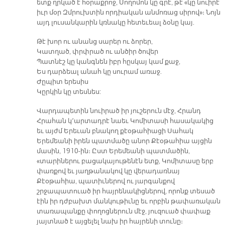
ետք ղրկած է հօրաքրոջ, Սողոմոն կը գրէ, թէ «կը նուիրէ
իւր մօր Զմրուխտին որդիական անմոռաց սիրով»։ Նոյն
այդ լուսանկարին կռնակը հետեւեալ ձօնը կայ.
Թէ խոր ու անանց սարեր ու ձորեր,
Կատղած, փրփրած ու անծիր ծովեր
Պատնէշ կը կանգնեն իբր հըսկայ կամ քաջ,
Ես դարձեալ անահ կը սուրամ առաջ.
Ժըպիտ երեսիս
Կըրկին կը տեսնես:
Վարդապետին նուիրած իր յուշերուն մէջ, Հրանդ
Հրահան կ՚արտադրէ նաեւ Կոմիտասի հասակակից
եւ այժմ Երեւան բնակող քէօթահիացի Սահակ
Երեմեանի իրեն պատմածը անոր Քէօթահիա այցին
մասին, 1910-ին։ Ըստ Երեմեանի պատմածին,
«տարիներու բացակայութենէն ետք, Կոմիտասը երբ
փառքով եւ յաղթանակով կը վերադառնայ
Քէօթահիա, պատիւներով ու յարգանքով
շրջապատուած իր հայրենակիցներով, որոնք տեսած
էին իր դժբախտ մանկութիւնը եւ որբին թափառական
տառապանքը փողոցներուն մէջ, յուզուած փափաք
յայտնած է այցելել նախ իր հայրենի տունը։