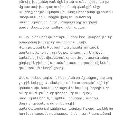
«Թովիչ, խելահեղ բան մըն էր ան ու անսովոր երեւոյթ
մը գաւառի խաղաղ ու միօրինակ կեանքին մէջ։
Կարծէք հրեշտակներու մելանոյշ մեղեդիներ կը հոսէին
աղօթավայրին առիքին վրայ տարածուող
աստղազարդ երկինքէն։ Ժողովուրդը չուզելով
բաժնուեցաւ, երբ համերգը վերջացաւ։
Քանի մը օր վերջ վարժարաններու հոգաբարձութիւնը
բացօթեայ խնջոյք մը սարքեց ի պատիւ
Վարդապետին։ Քէօթահիան կռնակը տուած է
սարերու շարքի մը, որոնց բարձրագոյնը՝ Երլիջէն,
ետեւէն կը հսկէ միւսներուն վրայ։ Ագսու առուն անոր
ընդերքէն բխելով՝ ադամանդազարդ գօտիի մը նման
գալարուած է կողին շուրջ։
Մեծ արուեստագէտին հետ լման օր մը անցուցինք այդ
ջուրին եզերքը։ Համակրելի անձնաւորութիւն մըն էր՝
կենսուրախ, համակ զգացում ու համակ մեղեդի։ Սէր
ունէր ամէն բանի, որ գեղեցիկ էր ու ազնիւ,-
ազգականներուն, հայրենակիցներուն, ազգին,
մարդկութեան, ու մտքի եւ հոգիի
ստեղծագործութիւններուն հանդէպ։ Ուշագրաւ էին իր
խրոխտ հասակն ու կիսաքարձ մօրուքը։ Կեցուածքով