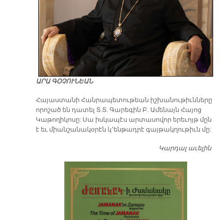
ԱՐԱ ԳՕՉՈՒՆԵԱՆ
​Հայաստանի Հանրապետութեան իշխանութիւնները
որոշած են դատել Տ.Տ. Գարեգին Բ. Ամենայն Հայոց
Կաթողիկոսը: Սա իսկապէս արտասովոր երեւոյթ մըն
է եւ միանշանակօրէն կ՚ենթադրէ գայթակղութիւն մը:
Կարդալ աւելին
Դ