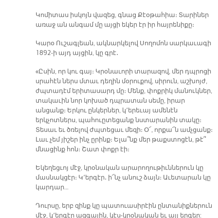
Կոմիտաս իսկոյն վազեց, գնաց Քէօթահիա։ Տարիներ
առաջ ան անգամ մը այցի եկեր էր իր հայրենիքը։
Կարօ Ուշագլեան, ակնարկելով Սողոմոն սարկաւագի
1892-ի այդ այցին, կը գրէ․
«Ըսին, որ կու գայ։ Կրօնաւորի տարազով, մեր դպրոցի
սրահէն ներս մտաւ դեղին մօրուքով, սիրուն, աշխոյժ,
ժպտադէմ երիտասարդ մը։ Մենք, փոքրիկ մանուկներ,
տակաւին նոր կոխած դպրատան սեմը, իրար
անցանք։ Երկու ընկերներ, կ՚երեւայ ամենէն
երկչոտներս, պահուըտեցանք նստարանին տակը։
Տեսաւ եւ ծռելով ժպտեցաւ մեզի։ Օ՜, որքա՜ն ամչցանք։
Լաւ չեմ յիշեր ինչ ըրինք։ Ելա՞նք մեր թաքստոցէն, թէ՞
մնացինք հոն։ Շատ փոքր էի։
Եկեղեցւոյ մէջ, կրօնական արարողութիւններուն կը
մասնակցէր։ Կ՚երգէր․ ի՜նչ անուշ ձայն։ Աւետարան կը
կարդար…
Դուրսը, երբ զինք կը պատուասիրէին ընտանիքներուն
մէջ, կ՚երգէր ազգային, կէս-կրօնական եւ այլ երգեր: