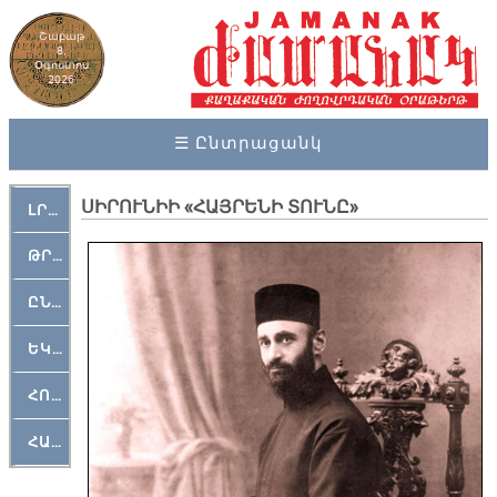
Շաբաթ
8,
Օգոստոս
2026
☰ Ընտրացանկ
ՍԻՐՈՒՆԻԻ «ՀԱՅՐԵՆԻ ՏՈՒՆԸ»
ԼՐԱՀՈՍ
ԹՐՔԱՀԱՅ ԿԵԱՆՔ
ԸՆԿԵՐԱՄՇԱԿՈՒԹԱՅԻՆ
ԵԿԵՂԵՑԱԿԱՆ
ՀՈԳԵՄՏԱՒՈՐ
ՀԱՐԹԱԿ