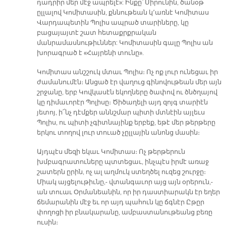
դադրիր մեր մէջ ապրելէ»: Ինքը՝ Սիրունին, ծանօթ
ըլլալով Կոմիտասին, քննութեան կ՚առնէ Կոմիտաս
Վարդապետին Պոլիս ապրած տարիները, կը
բացայայտէ շատ հետաքրքրական
մանրամասնութիւններ: Կոմիտասին գալը Պոլիս ան
խորագրած է «Հայրենի տունը».
Կոմիտաս անշշուկ մտաւ Պոլիս։ Ոչ ոք լուր ունեցաւ իր
ժամանումէն։ Անցած էր վաղուց գինովութեան մեր այն
շրջանը, երբ Կովկասէն եկողները ծափով ու ծնծղայով
կը դիմաւորէր Պոլիսը։ Ծիծաղելի այդ զոյգ տարիէն
յետոյ, ի՜նչ դէմքեր աննշմար պիտի մտնէին այլեւս
Պոլիս, ու պիտի չգիտնայինք երբեք, եթէ մեր թերթերը
երկու տողով լուր տուած չըլլային անոնց մասին։
Այդպէս մեզի եկաւ Կոմիտաս։ Ոչ թերթերուն
խմբագրատուները պտտեցաւ, ինչպէս իրմէ առաջ
շատերն ըրին, ոչ ալ աղմուկ ստեղծել ուզեց շուրջը։
Միակ այցելութիւնը,- վտանգաւոր այց այն օրերուն,-
ան տուաւ Օրմանեանին, որ իր դաստիարակն էր եղեր
ճեմարանին մէջ եւ որ այդ պահուն կը ճգնէր Ըթըր
փողոցի իր բնակարանը, ամբաստանութեանց բեռը
ուսին։