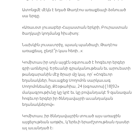
Ատոնցմէ մէկն է եղած Թադէոս առաքեալի ձօնուած
սա երգը.
«Առաւօտ լուսաբեր Հայաստան երկրի, Բուրաստան
ծաղկալի կողմանց հիւսիսոյ:
Նախկին լուսաւորիչ, պսակ պանծալի, Թադէոս
առաքեալ, ընդէ՞ր կաս հեռի…»:
Կոմիտաս իր սոյն այցէն օգտուած է հոգեւոր երգեր
գրի առնելով։ Երեւանի գրականութեան եւ արուեստի
թանգարանին մէջ ծրար մը կայ, որ՝ «Հոգեւոր
եղանակներ, հաւաքեց Սողոմոն սարկաւագ
Սողոմոնեանը, Քէօթահիա, 24 (օգոստոս) [18]92»
մակագրութիւնը կը կրէ եւ կը բովանդակէ 9 զանազան
հոգեւոր երգեր իր ծննդավայրի աւանդական
եղանակներով»։
Կոմիտաս, իր ծննդավայրին տուած այս առաջին
այցելութեան առթիւ, կ՚երեւի երաժշտութեան դասեր
ալ աւանդած է։