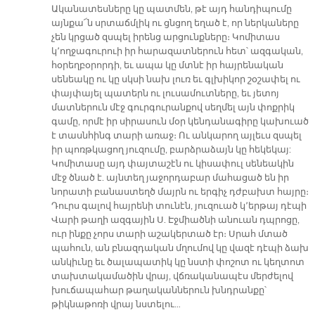
Ականատեսները կը պատմեն, թէ այդ հանդիպումը
այնքա՜ն սրտաճմլիկ ու ցնցող եղած է, որ ներկաները
չեն կրցած զսպել իրենց արցունքները։ Կոմիտաս
կ՚ողջագուրուի իր հարազատներուն հետ՝ ազգական,
հօրեղբօրորդի, եւ ապա կը մտնէ իր հայրենական
սենեակը ու կը սկսի նախ լուռ եւ գլխիկոր շօշափել ու
փայփայել պատերն ու լուսամուտները, եւ յետոյ
մատներուն մէջ գուրգուրանքով սեղմել այն փոքրիկ
գամը, որմէ իր սիրասուն մօր կենդանագիրը կախուած
է տասնհինգ տարի առաջ։ Ու անկարող այլեւս զսպել
իր պոռթկացող յուզումը, բարձրաձայն կը հեկեկայ:
Կոմիտասը այդ փայտաշէն ու կիսափուլ սենեակին
մէջ ծնած է. այնտեղ յաջորդաբար մահացած են իր
նորատի բանաստեղծ մայրն ու երգիչ դժբախտ հայրը։
Դուրս գալով հայրենի տունէն, յուզուած կ՚երթայ դէպի
Վարի թաղի ազգային Ս. Էջմիածնի անուան դպրոցը,
ուր ինքը չորս տարի աշակերտած էր։ Սրահ մտած
պահուն, ան բնազդական մղումով կը վազէ դէպի ձախ
անկիւնը եւ ծալապատիկ կը նստի փոշոտ ու կեղտոտ
տախտակամածին վրայ, վճռականապէս մերժելով
խուճապահար թաղականներուն խնդրանքը՝
թիկնաթոռի վրայ նստելու…