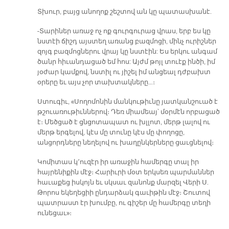
Տխուր, բայց անողոք շեշտով ան կը պատասխանէ.
-Տարիներ առաջ ոչ ոք գուրգուրաց վրաս, երբ ես կը
նստէի ճիշդ այստեղ առանց բազմոցի, մինչ ուրիշներ
զոյգ բազմոցներու վրայ կը նստէին: Ես երկու անգամ
ծանր հիւանդացած եմ հոս: Այժմ թոյլ տուէք ինծի, իմ
յօժար կամքով, նստիլ ու յիշել իմ անցեալ դժբախտ
օրերը եւ այս չոր տախտակները…։
Ստուգիւ, «Սողոմոնին մանկութիւնը յատկանշուած է
թշուառութիւններով։ Դեռ միամեայ՝ մօրմէն որբացած
է։ Մեծցած է ցնցոտապատ ու խլլոտ, մերթ լալով ու
մերթ երգելով, կէս մը տունը կէս մը փողոցը,
անցորդները նեղելով ու խաղընկերները ցաւցնելով։
Կոմիտաս կ՚ուզէր իր առաջին համերգը տալ իր
հայրենիքին մէջ։ Հարիւրի մօտ երկսեռ պարմաններ
հաւաքեց իսկոյն եւ սկսաւ զանոնք մարզել Վերի Ս.
Թորոս եկեղեցիի ընդարձակ գաւիթին մէջ։ Շուտով
պատրաստ էր խումբը, ու գիշեր մը համերգը տեղի
ունեցաւ»։