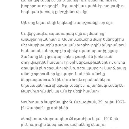
ւարճութիւններէն ետք, բարձրութիւններու լուռ ու
խորհրդաւոր գոգին մէջ, ատիկա պահն էր խոկումի ու
հոգեկան խռովիչ ըմբոշխնումի մը։
Այն օրը եղաւ մեզի երկնային արբշռանքի օր մը»։
Եւ վերջապէս, «պատարագ մըն ալ մատոյց
առաջնորդանիստ Ս. Աստուածածին մայր եկեղեցիին
մէջ Վարի թաղին թաղական խորհուրդին խնդրանքով՝
հակառակ անոր, որ չէր սիրեր պատարագիչ ըլլալ։
Տաճարը նեղ կու գար երկու թաղերէն խռնուած
ժողովուրդին համար։ Իր օրհներգութիւններն ու սուրբ
գրական ընթերցանութիւնը, թէեւ պարզ ու կարճ, բայց
անուշ ոլորումներ կը պարունակէին. անոնք
ձերբազատուած էին միւս հոգեւորականներու
եղանակներուն զիկզակումներէն ու յարձակումներէն։
Թարմութիւն մըն ալ ա՛ս էր մեզի համար»։
Կոմիտասի հայրենակից Գ. Ուշագլեան, 29 յուլիս 1962-
ին Փարիզէն կը գրէ ինծի.
«Կոմիտաս Վարդապետ Քէօթահիա եկաւ 1910-ին
յունիս, յուլիս եւ օգոստոս ամիսները մնալու։