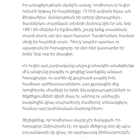
Իր առաքելութեան սկսելէն առաջ, Կոմիտաս կ՚ուզէր
ուխտի երթալ իր հայրենիքը։ 1910-ի ամրան եկաւ ան
Քէօթահիա՝ մանկութեան իր օրերը վերապրելու։
Տասներկու տարեկան տխեղծ մանուկ մըն էր ան, երբ
1881-ին մեկներ էր Էջմիածին, շուրջ երեք տասնեակ
տարի յետոյ ան կու գար հպարտ՝ համբուրելու համար
սեմը իր հայրենի տան։ Դեռ կ՚ապրէր պառաւ ու
աչազուրկ իր հօրաքոյրը, որ մօր դեր կատարեր էր
իրեն՝ երբ որբ էր մնացեր։
«Կ՚ուզէր այդ չափազանց անշուք տնակին անսեթեւեթ
մէկ անկիւնը բազմիլ ու քովիկը նստեցնել անկար
հօրաքոյրը», ու ատեն մը քաշուած ապրիլ հոն,
համեստ արհեստաւորներու այդ քաղաքին մէջ,
որովհետեւ «հաճելի էր իրեն ձեւակերպութիւններէ ու
ծեքծեքումներէ զերծ մնալ եւ անհոգ ու անհաշիւ
բազմոցին վրայ տարածուիլ ժամերով՝ տեսակցելու
համար այդ նախնական մարդոց հետ»։
Յիշեցնենք, որ Կոմիտաս մայրը չէր ճանչցած։ Իր
հօրաքոյր Զմրուխտն էր, որ զայն մեծցուց մօր մը պէս։
Լուսանկարի մը վրայ, որ սարկաւագ ձեռնադրուելէն