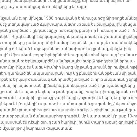
ր խա­ւի բնա­կա­րան­նե­րու ներք­նա­տես­քը, ար­հես­տա­ւոր­նե­րու հա­
­րը, աշ­խա­տան­քա­յին գոր­ծիք­նե­րը եւ այլն:
­շա­կան է, որ մին-չեւ 1988 թուա­կա­նի երկ­րա­շար­ժը Ձի­թող­ցեան­նե­
 մէջ տե­ղա­կա­յուած Ճար­տա­րա­պե­տու­թեան եւ քա­ղա­քա­յին կեն­ցա
ա­նը գոր­ծած է ըն­դա­մէ­նը չորս տա­րի, քա­նի որ հիմ­նադ­րուած է 19
նին: Ինչ­պէս մեզի ներ­կա­յա­ցու­ցին թան­գա­րա­նի աշ­խա­տա­կից­նե­ր
ս տա­րի­նե­րը թան­գա­րա­նի հա­մար ե­ղած են լա­ւա­գոյն ժա­մա­նակ­նե
անը ու­նե­ցած է այ­ցե­լու­նե­րու ան­նա­խա­դէպ քա­նակ, մին­չեւ իսկ
­յին Միու­թեան բո­լոր եր­կիր­նե­րէ կու­ գա­յին տես­նե­լու այդ նշա­նա­ւ
ն­գա­րա­նը: Երկ­րա­շար­ժէն ան­մի­ջա­պէս ետք Ձի­թող­ցեան­նե­րու ա­
­տու­նը, ինչ­պէս նաեւ Կիւմ­րիի կարգ մը թան­գա­րան­ներ ու մշա­կոյ­թ
­ներ, դար­ձած են ա­պաս­տա­րան, ուր կը բնա­կէին ա­նօ­թե­ւան մի քա­ն
իք­ներ: Եր­կար ժա­մա­նակ անհ­րա­ժեշտ ե­ղած է, որ թան­գա­րա­նը կրկ
ռ­նայ իր այ­սօ­րուան վի­ճա­կին, բա­րե­կար­գուած է, ցու­ցան­մոյշ­նե­րը
ուած են եւ այ­սօր նոյն­պէս թան­գա­րա­նը բազ­մա­թիւ այ­ցե­լու­ներ ու­
­ռուած է Կիւմ­րիի զբօ­սաշր­ջա­յին այ­ցի շրջա­գի­ծէն ներս, եւ բո­լոր զբ
­նե­րուն կ՚ու­ղեկ­ցին այս­տեղ եւ թան­գա­րա­նի ցու­ցան­մոյշ­նե­րու մի­ջո
պատ­մեն քա­ղա­քի հա­րուստ պատ­մու­թիւ­նը: Այ­ցե­լե­լով այս թան­գա­
ե­տաքրք­րա­կան ճա­նա­պար­հոր­դու­թիւն մը կա­տարած կ՚ըլ­լաք 19-ր
Հա­յաս­տա­նէն դէ­պի ետ, դէ­պի հարիւր յիսուն տա­րի ա­ռաջ գո­յու­թիւ
ած մշա­կոյ­թով հա­րուստ Հա­յաս­տան: