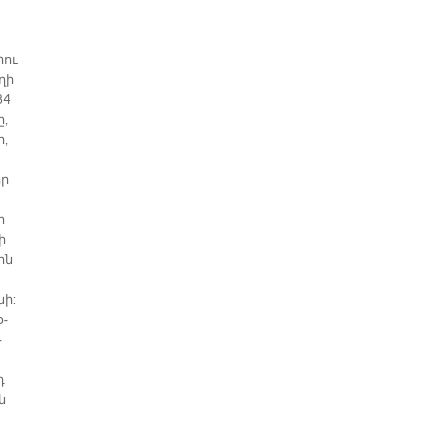
րու
­ղի
84
ը,
ր,
որ
ի
ի
ին
նի:
օ­
­
դ
ն