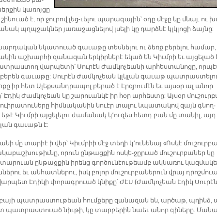
ս­տուած բա­
եր­քին կա­ռոյ­ցը
շի­նուած է, որ ջու­րով լե­ց-ւե­լու պա­րա­գա­յին՝ օ­դը մէ­ջը կը մնայ, ու խ
ա­նակ պղպջակ­ներ յա­ռա­ջաց­նե­լով լսե­լի կը դարձ­նէ կլկլո­ցի ձայ­նը:
խար­դա­կան նկա­տուած գա­ւա­թը տես­նե­լու ու ձեռք բե­րե­լու հա­մար,
­կին աշ­խար­հի զա­նա­զան եր­կիր­նե­րէ ե­կած են Կիւմ­րի եւ այ­ցե­լած 
տ­րաս­տող վար­պե­տի՝ Սու­րէն Ժամ­կո­չեա­նի ար­հես­տա­նոցը, որ­պէ
 բե­րեն գա­ւա­թը: Սու­րէն Ժամ­կո­չեան կլկլան գա­ւաթ պատ­րաս­տե­լո
ը իր հետ Ա­լեք­սանդ­րա­պոլ բե­րած է Էրզ­րու­մէն եւ այ­սօր ալ ա­նոր
՝ Է­դիկ Ժամ­կո­չեան կը շա­րուան­կէ իր հօր ար­հես­տը: Այ­սօր մու­շուր­
ուի­րա­տու­նե­րը հիմ­նա­կա­նին նուէր տա­լու նպա­տա­կով զայն գնող­
. ե­թէ Կիւմ­րի այ­ցե­լե­լու ժամանակ կ՚ուզես հետդ բան մը տա­նիլ, այդ
կլան գա­ւաթն է:
ա­նի մը տա­րիէ ի վեր՝ Կիւմ­րիի մէջ տե­ղի կ՚ու­նե­նայ «Ոս­կէ մու­շուր­բ
կա­բաշ­խու­թիւ­նը, ո­րուն ըն­թաց­քին ոս­կե-ջըրւած մու­շուր­բա­ներ կը
տա­րուան ըն­թաց­քին ի­րենց գոր­ծու­նէու­թեամբ ակ­նա­ռու կազ­մա­կե
­նե­րու եւ ան­հատ­նե­րու, իսկ բո­լոր մու­շուր­բա­նե­րուն վրայ դրոշմո­ւ
 վար­պետ Է­դի­կի փո­րագ­րուած կնի­քը՝ ԺԷՍ (Ժամ­կո­չեան Է­դիկ Սու­րէ­ն
ր­բա­յի պատ­րաս­տու­թեան հում­քե­րը զա­նա­զան են, ար­ծաթ, պղինձ, 
ստ պատ­րաս­տուած նիւ­թի, կը տար­բե­րին նաեւ ա­նոր գի­նե­րը: Մա­նա