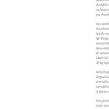
պատ­րա
ժա­կին ն
այն­պէս 
լու ժա­մ
Այս կա­
ժա­մա­նա
զայն պա
զի ձեռք
գաղտ­նիք
զա­ւա­կը
յի պա­տ
ներն են
մէկը կլ
Ար­դէն ք
մրցա­նա­
տրուին 
պու­թիւն
կ՚ըլ­լայ
Մու­շու
րոյր, ը