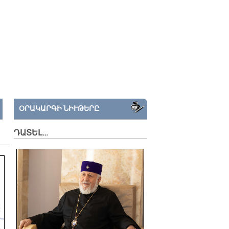
ՕՐԱԿԱՐԳԻ ՆԻՒԹԵՐԸ
ԴԱՏԵԼ…