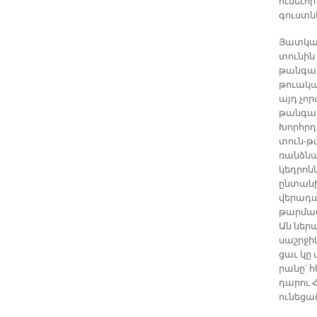
ու­նե­ւո
գուստ­նե
Յատ­կան
տու­նին
թան­գա­ր
թուա­կա­
այդ չոր
թան­գա­ր
Խորհր­դա
տուն-թա
ռանձ­նա
կեդ­րոն
ըն­տա­ն
վե­րա­դա
թար­մա­ց
Ան նե­րա
սաշր­ջիկ
ցաւ կը 
րանը՝ հ
դա­րու 
ու­նե­ց