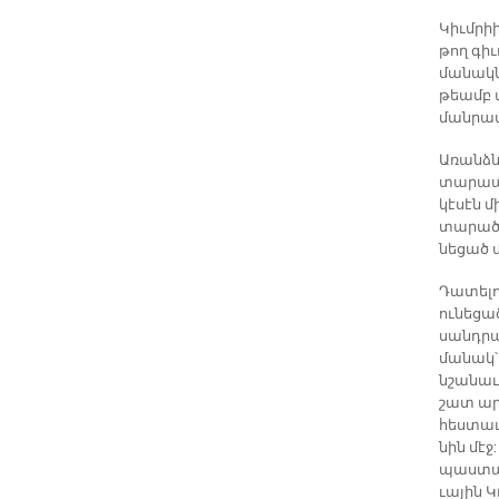
Կիւմ­րիի
թող գիւ­
մա­նակ­ն
թեամբ պ
ման­րա­մ
Ա­ռանձ­
տա­րա­պ
կէ­սէն մ
տա­րա­ծ
նե­ցած մ
Դա­տե­լո
ու­նե­ցա
սանդրա­պ
մա­նակ՝ 
նշա­նա­ւ
շատ ար­
հես­տա­ւ
նին մէջ:
պաս­տառ­
ւա­յին Կ