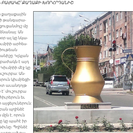
 ԲԱ­ԺԱ­ԿԸ՝ ՔԱ­ՂԱ­ՔԻ ԽՈՐՀՐ­ԴԱ­ՆԻՇ
ի քա­ղա­քա­յին
ղի թան­գա­րա­
ցու­ցան­մոյշ մը
­ձնա­նայ: Ան
սօր ալ կը նկա­
ւմ­րիի ար­հես­
ծու­թեան
ա­նի­շը: Կլկլան
 բա­ժակն է այդ
ր Կիւմ­րիի մէջ կը
ու­շուր­բա: Ան­
րուն կիւմ­րե­ցի­
մօտ ա­ւան­դոյթ
 է՝ մու­շուր­բա
հիւ­րե­րուն եւ
այ­ցե­լու­նե­րուն:
ր­բան պղին­ձէ
մըն է, ո­րուն
րը կը պա­հէ իր
թիւ­նը։ Պղին­ձէ