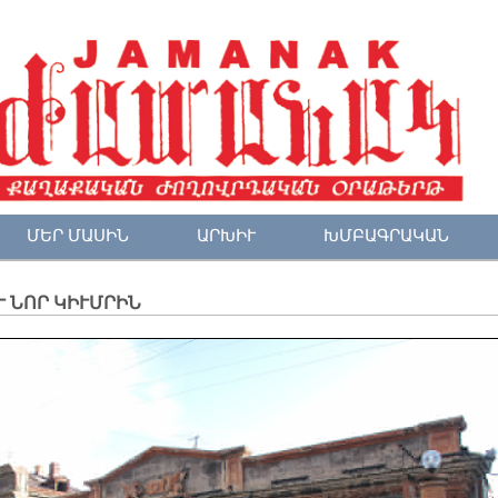
ՄԵՐ ՄԱՍԻՆ
ԱՐԽԻՒ
ԽՄԲԱԳՐԱԿԱՆ
Ւ ՆՈՐ ԿԻՒՄՐԻՆ