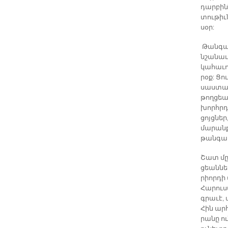
դար­բին­
տու­թիւ­
սօր:
Թան­գա­ր
նշա­նա­ւ
կա­հա­ւո
րօք: Ցու
սաս­տա­ն
թող­ցեա
խորհրդա
ցոյց­ներ
մա­րանք­
թան­գա­
Շատ մը ց
ցեան­նե­
րիոր­դի 
Հա­րուստ
գրա­ւէ,
Հին ար­
րանը ու­