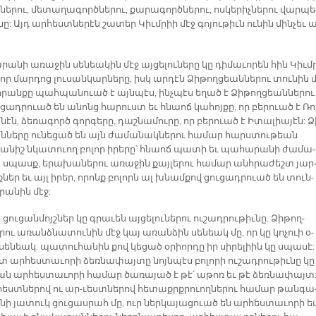
նե­րու, մե­տա­ղա­գործ­նե­րու, քա­րա­գործ­նե­րու, ոս­կե­րիչ­նե­րու վար­պե
նը: Այդ ար­հեստ­նե­րէն շա­տեր Կիւմ­րիի մէջ գո­յու­թիւն ու­նին մինչեւ ա
ա­նի ա­ռա­ջին սե­նեա­կին մէջ այ­ցե­լու­նե­րը կը դի­մա­ւո­րեն հին Կիւմ­
որ մար­դոց լու­սան­կար­նե­րը, իսկ ար­դէն Ձի­թող­ցեան­նե­րու տու­նին 
­րան­քը պահ­պա­նուած է այն­պէս, ինչ­պէս ե­ղած է Ձի­թող­ցեան­նե­րու 
­ցադ­րուած են ա­նոնց հա­րուստ եւ հնաոճ կա­հոյ­քը, որ բե­րուած է Ռո
էն, ձե­ռա­գործ գոր­գե­րը, դաշ­նա­մու­րը, ո­ր բե­րուած է Ի­տա­լիա­յէն: Ձ
ն­ները ու­նե­ցած են այն ժա­մա­նակ­նե­րու հա­մար հարս­տու­թեան
­նիշ նկա­տուող բո­լոր ի­րե­րը՝ հնաոճ պա­տի եւ պա­հա­րա­նի ժա­մա­
, սպասք, ե­րա­խա­նե­րու ա­ռա­ջին քայ­լե­րու հա­մար անհ­րա­ժեշտ յար
ներ եւ այլ ի­րեր, ո­րոնք բո­լորն ալ խնամ­քով ցու­ցադ­րուած են տուն-
րա­նին մէջ:
ու­ցան­մոյշ­ներ կը գրա­ւեն այ­ցե­լու­նե­րու ու­շադ­րու­թիւ­նը. Ձի­թող­
րու ա­ռանձ­նա­տու­նին մէջ կայ ա­ռան­ձին սե­նեակ մը, որ կը կո­չուի օ­
սե­նեակ. պա­տու­հա­նին քով կե­ցած օ­րիոր­դը իր սի­րե­լիին կը սպա­սէ:
 ար­հես­տա­ւո­րի ձեռ­նա­փայ­տը նոյն­պէս բո­լո­րի ու­շադ­րու­թիւ­նը կը
 ան ար­հես­տա­ւո­րի հա­մար ծա­ռա­յած է թէ՛ ա­թոռ եւ թէ ձեռ­նա­փայտ
հեստ­նե­րով ու ա­ր-ւեստ­նե­րով հե­տաքրք­րուող­նե­րու հա­մար թան­գա
նի յա­տուկ ցու­ցաս­րահ մը, ուր ներ­կա­յա­ցուած են ար­հես­տա­ւո­րի ե