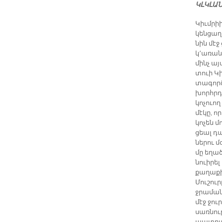
ԿԼԿԼԱՆ
Կիւմ­րի
կեն­ցա­
նին մէջ 
կ՚ա­ռան
մինչ այ­
տուի Կի
տա­գոր­
խորհր­դ
կոչուող
մէ­կը, ո
կո­չեն մ
ցեալ դա­
նե­րու 
մը ե­ղած
նուի­րել 
քա­ղա­քի 
Մու­շու
ջրա­ման 
մէջ ջու­
սառ­նու­