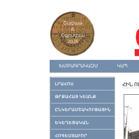
Շաբաթ
8,
Օգոստոս
2026
ԽՄԲԱԳՐԱԿԱԶՄ
ԿԱՊ
ԼՐԱՀՈՍ
ՀԻՆ Ո
ԹՐՔԱՀԱՅ ԿԵԱՆՔ
ԸՆԿԵՐԱՄՇԱԿՈՒԹԱՅԻՆ
ԵԿԵՂԵՑԱԿԱՆ
ՀՈԳԵՄՏԱՒՈՐ