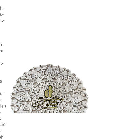
ի­
ա­
ու­
ր­
ու
ւ­
յթ
ա­
ն
­լի
­
ւ­
ղած
­
իի