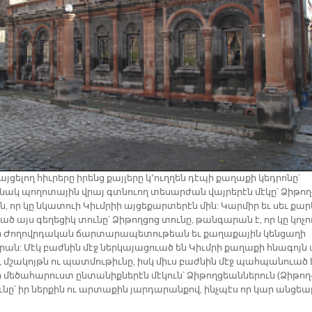
այ­ցե­լող հիւ­րերը ի­րենց քայ­լե­րը կ՚ուղ­ղեն դէ­պի քա­ղա­քի կեդ­րո­նը՝
նակ պո­ղո­տա­յին վրայ գտնուող տե­սար­ժան վայ­րե­րէն մէ­կը՝ Ձի­թող
, ո­ր կը նկա­տուի Կիւմ­րիի այ­ցե­քար­տե­րէն մին: Կար­միր եւ սեւ քա­ր
ած այս գե­ղե­ցիկ տու­նը՝ Ձի­թող­ցոց տու­նը, թան­գա­րան է, որ կը կո­չո
ի Ժո­ղովր­դա­կան ճար­տա­րա­պե­տու­թեան եւ քա­ղա­քա­յին կեն­ցա­ղի
րան: Մէկ բաժ­նին մէջ ներ­կա­յա­ցուած են Կիւմ­րի քա­ղա­քի հնա­գոյն 
, մշա­կոյթն ու պատ­մու­թիւ­նը, իսկ միւս բաժ­նին մէջ պահ­պա­նո
ւած 
 մե­ծա­հա­րուստ ըն­տա­նիք­նե­րէն մէ­կուն՝ Ձի­թող­ցեան­նե­րուն (Ձի­թող
­նը՝ իր ներ­քին ու ար­տա­քին յար­դա­րան­քով, ինչ­պէս որ կար ան­ցեա
: