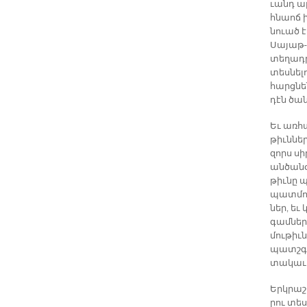
ւանդ ար­
հնաոճ ի­
նուած է
Սա­յաթ-
տե­ղադ­ր
տես­նե­լ
հարցնեն,
դէն ծա­
Եւ առ­հա
թիւն­ներ
զորս սի­
ան­ծա­ն
թիւ­նը 
պատ­մու
ներ, եւ 
գամ­նե­
մու­թիւ
պատշ­գա
տա­կա­ւ
Երկ­րա­շ
րու տես