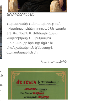
ԱՐԱ ԳՕՉՈՒՆԵԱՆ
​Հայաստանի Հանրապետութեան
իշխանութիւնները որոշած են դատել
Տ.Տ. Գարեգին Բ. Ամենայն Հայոց
Կաթողիկոսը: Սա իսկապէս
արտասովոր երեւոյթ մըն է եւ
միանշանակօրէն կ՚ենթադրէ
գայթակղութիւն մը:
Կարդալ աւելին
Դատել…
­
ե­
ւի
ա­
է
­
լ