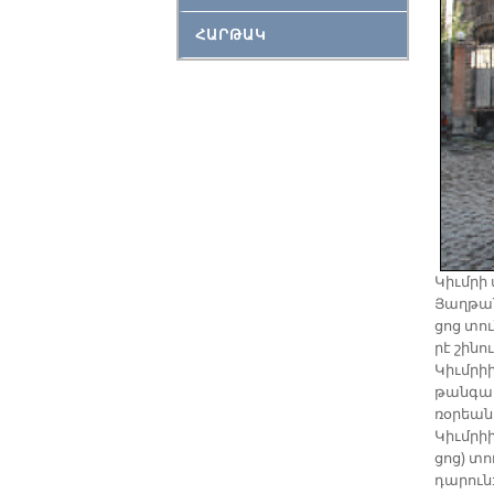
ՀԱՐԹԱԿ
Կիւմ­րի 
Յաղ­թա­
ցոց տուն
րէ շինու
Կիւմ­րի
թան­գա­
ռօ­րեան
Կիւմ­րիի
ցոց) տու
դա­րուն