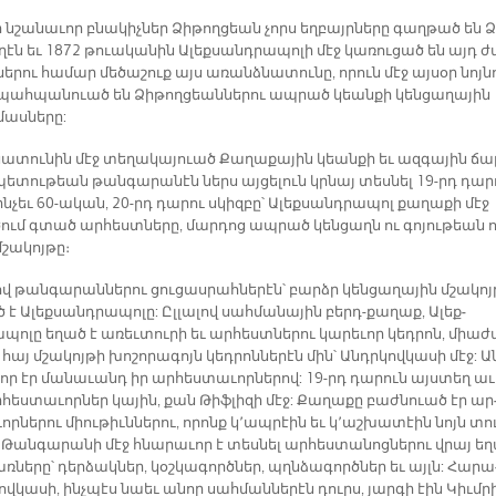
 նշա­նա­ւոր բնա­կիչ­ներ Ձի­թող­ցեան չորս եղ­բայր­նե­րը գաղ­թած են Ձ
ղէն եւ 1872 թուա­կա­նին Ա­լեք­սանդ­րա­պո­լի մէջ կա­ռու­ցած են այդ ժ
ե­րու հա­մար մե­ծա­շուք այս ա­ռանձ­նա­տու­նը, ո­րուն մէջ այ­սօր նոյ­ն
ահ­պա­նուած են Ձի­թող­ցեան­նե­րու ապ­րած կեան­քի կեն­ցա­ղա­յին
աս­նե­րը:
նա­տու­նին մէջ տե­ղա­կա­յուած Քա­ղա­քա­յին կեան­քի եւ ազ­գա­յին ճա
ե­տու­թեան թան­գա­րա­նէն ներս այ­ցե­լուն կրնայ տես­նել 19-րդ դա­ր
ին­չեւ 60-ա­կան, 20-րդ դա­րու սկիզբը՝ Ա­լեք­սանդ­րա­պոլ քա­ղա­քի մէջ
ում գտած ար­հեստ­նե­րը, մար­դոց ապ­րած կեն­ցաղն ու գո­յու­թեան ո
շա­կոյ­թը։
վ թան­գա­րան­նե­րու ցու­ցաս­րահ­նե­րէն՝ բարձր կեն­ցա­ղա­յին մշա­կո
ծ է Ա­լեք­սանդ­րա­պո­լը: Ըլ­լա­լով սահ­մա­նա­յին բերդ-քա­ղաք, Ա­լեք­
ո­լը ե­ղած է ա­ռեւ­տու­րի եւ ար­հեստ­նե­րու կա­րե­ւոր կեդ­րոն, միա­ժ
հայ մշա­կոյ­թի խո­շո­րա­գոյն կեդ­րոն­նե­րէն մին՝ Անդրկով­կա­սի մէջ: Ա
որ էր մա­նա­ւանդ իր ար­հես­տա­ւոր­նե­րով: 19-րդ դա­րուն այս­տեղ ա­ւե
հես­տա­ւոր­ներ կա­յին, քան Թիֆ­լի­զի մէջ: Քա­ղա­քը բաժ­նուած էր ար
որ­նե­րու միու­թիւն­նե­րու, որոնք կ՚ապ­րէին եւ կ՚աշ­խա­տէին նոյն տո
 Թան­գա­րա­նի մէջ հնա­րա­ւոր է տես­նել ար­հես­տա­նոց­նե­րու վրայ ե­
նե­րը՝ դեր­ձակ­ներ, կօշ­կա­գործ­ներ, պղնձա­գործ­ներ եւ այլն: Հա­րա
ով­կա­սի, ինչ­պէս նաեւ ա­նոր սահ­ման­նե­րէն դուրս, յար­գի էին Կիւմ­ր