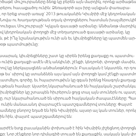
ծա­թէ մու­շուր­բա­նե­րը ձեռք կը բե­րեն այն մար­դիկ, որոն­ք ար­ծա­թե
րե­րու հա­ւա­քա­ծոյ ու­նին: Ձե­ռա­գործ այս ի­րը այն­քան փա­ռա­բա­
, որ ե­րեք տա­րի ա­ռաջ՝ 2013 թո­ւականին Կիւմ­րիի մէջ կեդ­րո­նա­կան
Նո­վա ու Խա­ղա­ղու­թեան օ­ղակ փո­ղոց­նե­րու հատ­ման խաչ­մե­րու­կի
ուե­ցաւ Մու­շուր­բա­յի՝ Կլկլան գա­ւա­թի ար­ձա­նը։ Ան­ծա­նօթ մար­դիկ
ով կեդ­րո­նա­կան փո­ղո­ցի մէջ տե­ղադ­րուած գա­ւա­թի ար­ձա­նը, կը
 թէ ի՞նչ նշա­նա­կու­թիւն ու­նի ան եւ կիւմ­րե­ցի­նե­րը կը պատ­մեն ար­
նօթ պատ­մու­թիւ­նը:
­սա­րակ, կիւմ­րե­ցի­նե­րը շատ կը սի­րեն ի­րենց քա­ղա­քը ու պատ­մու­
 ու­նին քա­ղա­քի ա­մէն մէկ ան­կիւ­նի, շէն­քի, կեդ­րո­նի, փո­ղո­ցի մա­սին,
րով կը ներ­կա­յաց­նեն ան­ծա­նօթ­նե­րուն: Բա­ւա­կան է նկա­տեն, որ դո
օթ ես՝ սի­րով կը ստանձ­նեն այս կամ այն փո­ղո­ցի կամ շէն­քի պատ­մո
պատ­մե­լու գոր­ծը, եւ հպար­տու­թիւն կը զգան ի­րենց հնա­գոյն քա­ղա­
­թեան հա­մար: Այս­տեղ նկա­րա­հա­նո­ւած են հայ­կա­կան շար­ժան­կ
կիւմ­րե­ցի­ներ կը շտա­պեն հիւ­րե­րուն ցոյց տալ այն տու­ներն ու պատ
րը, ուր նկա­րա­հա­նուած են սի­րուած հայ­կա­կան ժա­պա­ւէն­նե­րը: Պ
ն ու­նին մա­նա­ւանդ փայ­տաշէն պատշ­գամնե­րով տու­նե­րը: Փայ­տէ
մնե­րը բնո­րոշ ե­ղած են հին Կիւմ­րիին, այ­սօր ալ կան տու­ներ, ո­րոն
ին հին, փայ­տէ պատշ­գամնե­րով են:
ար­ժէն ետք բա­ւա­կա­նին փո­խուած է հին Կիւմ­րին յի­շեց­նող փո­ղոց­ն
­քը: Նոր շէն­քե­րը նոր դի­մա­գիծ տուած են քա­ղա­քին, սա­կայն կան փ