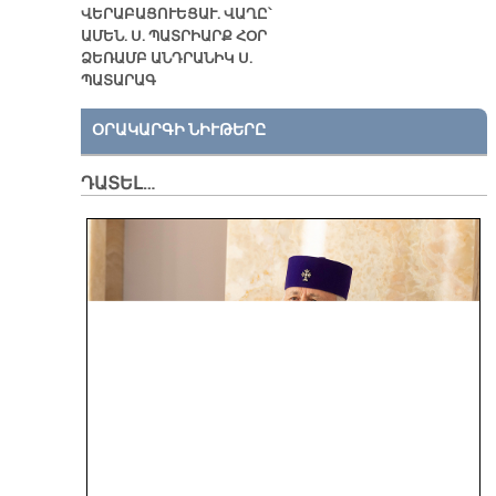
ՎԵՐԱԲԱՑՈՒԵՑԱՒ. ՎԱՂԸ՝
ԱՄԵՆ. Ս. ՊԱՏՐԻԱՐՔ ՀՕՐ
ՁԵՌԱՄԲ ԱՆԴՐԱՆԻԿ Ս.
ՊԱՏԱՐԱԳ
ՕՐԱԿԱՐԳԻ ՆԻՒԹԵՐԸ
ԴԱՏԵԼ…