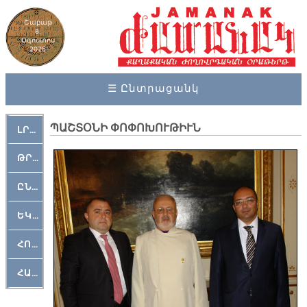
Շաբաթ
8,
Օգոստոս
2026
☰ Ընտրացանկ
ՊԱՇՏՕՆԻ ՓՈՓՈԽՈՒԹԻՒՆ
ԼՐԱՀՈՍ
ԹՐՔԱՀԱՅ ԿԵԱՆՔ
ԸՆԿԵՐԱՄՇԱԿՈՒԹԱՅԻՆ
ԵԿԵՂԵՑԱԿԱՆ
ՀՈԳԵՄՏԱՒՈՐ
ՀԱՐԹԱԿ