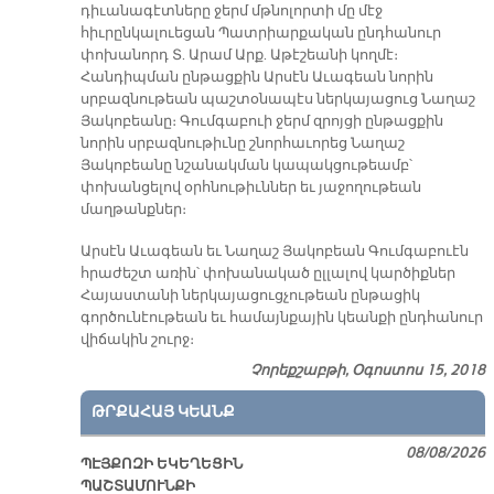
դիւանագէտները ջերմ մթնոլորտի մը մէջ
հիւրընկալուեցան Պատրիարքական ընդհանուր
փոխանորդ Տ. Արամ Արք. Աթէշեանի կողմէ։
Հանդիպման ընթացքին Արսէն Աւագեան նորին
սրբազնութեան պաշտօնապէս ներկայացուց Նաղաշ
Յակոբեանը։ Գումգաբուի ջերմ զրոյցի ընթացքին
նորին սրբազնութիւնը շնորհաւորեց Նաղաշ
Յակոբեանը նշանակման կապակցութեամբ՝
փոխանցելով օրհնութիւններ եւ յաջողութեան
մաղթանքներ։
Արսէն Աւագեան եւ Նաղաշ Յակոբեան Գումգաբուէն
հրաժեշտ առին՝ փոխանակած ըլլալով կարծիքներ
Հայաստանի ներկայացուցչութեան ընթացիկ
գործունէութեան եւ համայնքային կեանքի ընդհանուր
վիճակին շուրջ։
Չորեքշաբթի, Օգոստոս 15, 2018
ԹՐՔԱՀԱՅ ԿԵԱՆՔ
08/08/2026
ՊԷՅՔՈԶԻ ԵԿԵՂԵՑԻՆ
ՊԱՇՏԱՄՈՒՆՔԻ