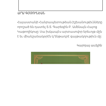
ԱՐԱ ԳՕՉՈՒՆԵԱՆ
​Հայաստանի Հանրապետութեան իշխանութիւնները
որոշած են դատել Տ.Տ. Գարեգին Բ. Ամենայն Հայոց
Կաթողիկոսը: Սա իսկապէս արտասովոր երեւոյթ մըն
է եւ միանշանակօրէն կ՚ենթադրէ գայթակղութիւն մը:
Կարդալ աւելին
Դ