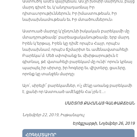
Աստուծոյ ամէն վայրկեան, Ան չի խօսիր մարդուն, բայց
մարդ գիտէ եւ կ՚անդրադառնայ Իր
դիտաւորութիւններուն, Իր իմաստութեան, Իր
նախախնամութեան եւ Իր մտածումներուն։
Աստուած մարդը կ՚ընդունի իսկական բարեկամի մը
մտադրութեամբ՝ բարեացականութեամբ, երբ մարդ
Իրեն կ՚երթայ, Իրեն կը դիմէ որպէս Հայր, որպէս
նախախնամ, որպէս ճշմարիտ եւ ամենավստահելի
Բարեկա՛մ։ Մեծ սփոփանք եւ մխիթարութիւն է
գիտնալ, թէ վստահելի բարեկամ մը ունի՝ որուն կրնայ
պարպել իր սիրտը, իր հոգերը եւ վիշտերը, ցաւերը,
որոնք կը տանջեն մարդը։
Այո՛, սիրելի՜ բարեկամներ, ո՛չ մէկը առանց բարեկամի
է, քանի որ Աստուած ամէնքին Հա՛յրն է…։
ՄԱՇ­ՏՈՑ ՔԱ­ՀԱ­ՆԱՅ ԳԱԼ­ՓԱՔ­ՃԵԱՆ
Նոյեմբեր 22, 2019, Իսթանպուլ
Երեքշաբթի, Նոյեմբեր 26, 2019
ՀՈԳԵՄՏԱՒՈՐ