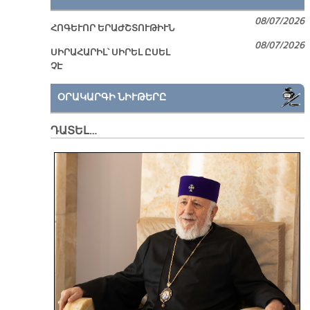
08/07/2026
ՀՈԳԵՒՈՐ ԵՐԱԺՇՏՈՒԹԻՒՆ
08/07/2026
ՍԻՐԱՀԱՐԻԼ՝ ՍԻՐԵԼ ԸՍԵԼ
ՉԷ
ՕՐԱԿԱՐԳԻ ՆԻՒԹԵՐԸ
ԴԱՏԵԼ…