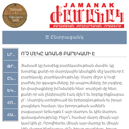
Ուրբաթ
7,
Օգոստոս
2026
☰ Ընտրացանկ
Ո՛Չ ՄԷԿԸ ԱՌԱՆՑ ԲԱՐԵԿԱՄԻ Է
ԼՐԱՀՈՍ
Յախաճ կը խօսինք բարեկամութեան մասին. կը
ԹՐՔԱՀԱՅ ԿԵԱՆՔ
խօսինք, քանի որ մարդկային կեանքին մէջ կարեւոր է
բարեկամը, բարեկամութիւնը։ Մարդ միշտ կ՚ուզէ
ԸՆԿԵՐԱՄՇԱԿՈՒԹԱՅԻՆ
բաժնել իր զգացումները, իր ապրումները, իր յոյզերը,
իր փափաքները իմ նմանին հետ՝ «ուրիշ»ի մը հետ,
ԵԿԵՂԵՑԱԿԱՆ
քանի որ ան ընկերային էակ մըն է եւ երբեք ինքնաբաւ
չէ՛։ Մարդիկ ստեղծուած են իրերօգնութեան եւ իրար
ՀՈԳԵՄՏԱՒՈՐ
լրացնելու համար։ Այս իրողութեան ամենէն
բացայայտ երեւոյթն է այր-մարդու եւ կին-մարդու
ՀԱՐԹԱԿ
զանազանութիւնը։ Ինչո՞ւ համար մարդ միայն այր
կամ կին չէ։ Որովհետեւ միայն այր-մարդը եւ միայն