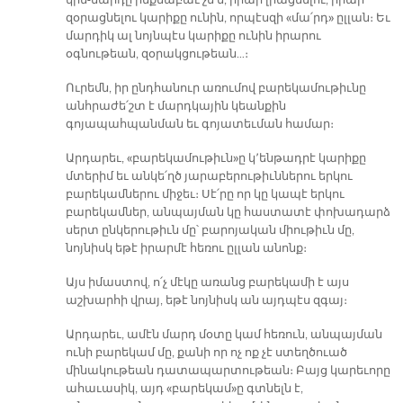
կին-մարդը ինքնաբաւ չե՛ն, իրար լրացնելու, իրար
զօրացնելու կարիքը ունին, որպէսզի «մա՛րդ» ըլլան։ Եւ
մարդիկ ալ նոյնպէս կարիքը ունին իրարու
օգնութեան, զօրակցութեան…։
Ուրեմն, իր ընդհանուր առումով բարեկամութիւնը
անհրաժե՛շտ է մարդկային կեանքին
գոյապահպանման եւ գոյատեւման համար։
Արդարեւ, «բարեկամութիւն»ը կ՚ենթադրէ կարիքը
մտերիմ եւ անկե՛ղծ յարաբերութիւններու երկու
բարեկամներու միջեւ։ Սէ՛րը որ կը կապէ երկու
բարեկամներ, անպայման կը հաստատէ փոխադարձ
սերտ ընկերութիւն մը՝ բարոյական միութիւն մը,
նոյնիսկ եթէ իրարմէ հեռու ըլլան անոնք։
Այս իմաստով, ո՛չ մէկը առանց բարեկամի է այս
աշխարհի վրայ, եթէ նոյնիսկ ան այդպէս զգայ։
Արդարեւ, ամէն մարդ մօտը կամ հեռուն, անպայման
ունի բարեկամ մը, քանի որ ոչ ոք չէ ստեղծուած
մինակութեան դատապարտութեան։ Բայց կարեւորը
ահաւասիկ, այդ «բարեկամ»ը գտնելն է,