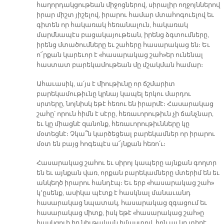
հաղորդակցութեան միջոցներով, սիրալիր ողջոյններով
իրար միշտ յիշելով, իրարու համար մտահոգուելով եւ
գիտեն որ հակառակ հեռանալուն, հակառակ
մարմնապէս բացակայութեան, իրենց ձգտումները,
իրենց մտածումները եւ շահերը հասարակաց են։ Եւ
ո՜րքան կարեւոր է «հասարակաց շահ»եր ունենալ
հաստատ բարեկամութեան մը մշակման համար։
Ահաւասիկ, ա՛յս է միութիւնը որ ճշմարիտ
բարեկամութիւնը կրնայ կապել երկու մարդու
սրտերը, նոյնիսկ եթէ հեռու են իրարմէ։ Հասարակաց
շահը՝ որուն հիմն է սէրը, հեռաւորութիւն չի ճանչնար,
եւ կը միացնէ զանոնք, հեռաւորութիւնները կը
մօտեցնէ։ Չկա՞ն կարծեցեալ բարեկամներ որ իրարու
մօտ են բայց հոգեպէս ա՜յնքան հեռո՛ւ։
Հասարակաց շահու եւ սիրոյ կապերը այնքան գողտր
են եւ այնքան վառ, որքան բարեկամները մտերիմ են եւ
անկեղծ իրարու հանդէպ։ Եւ երբ «հասարակաց շահ»
կ՚ըսենք, ասիկա պէտք է հասկնալ մանաւանդ
հասարակաց նպատակ, հասարակաց զգացում եւ
հասարակաց միտք, իսկ եթէ «հասարակաց շահ»ը
հասկցուի իր նիւթական իմաստով, հոն ալ կը տիրէ