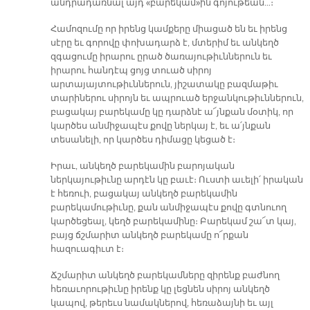
անդրադառնալ այդ «բարեկամ»ին գոյութեան…։
Համոզումը որ իրենց կամքերը միացած են եւ իրենց
սէրը եւ գորովը փոխադարձ է, մտերիմ եւ անկեղծ
զգացումը իրարու ըրած ծառայութիւններուն եւ
իրարու հանդէպ ցոյց տուած սիրոյ
արտայայտութիւններուն, յիշատակը բազմաթիւ
տարիներու սիրոյն եւ ապրուած երջանկութիւններուն,
բացակայ բարեկամը կը դարձնէ ա՜յնքան մօտիկ, որ
կարծես անմիջապէս քովը ներկայ է, եւ ա՛յնքան
տեսանելի, որ կարծես դիմացը կեցած է։
Իրաւ, անկեղծ բարեկամին բարոյական
ներկայութիւնը արդէն կը բաւէ։ Ուստի աւելի՛ իրական
է հեռուի, բացակայ անկեղծ բարեկամին
բարեկամութիւնը, քան անմիջապէս քովը գտնուող
կարծեցեալ, կեղծ բարեկամինը։ Բարեկամ շա՜տ կայ,
բայց ճշմարիտ անկեղծ բարեկամը ո՜րքան
հազուագիւտ է։
Ճշմարիտ անկեղծ բարեկամները զիրենք բաժնող
հեռաւորութիւնը իրենք կը լեցնեն սիրոյ անկեղծ
կապով, թերեւս նամակներով, հեռաձայնի եւ այլ