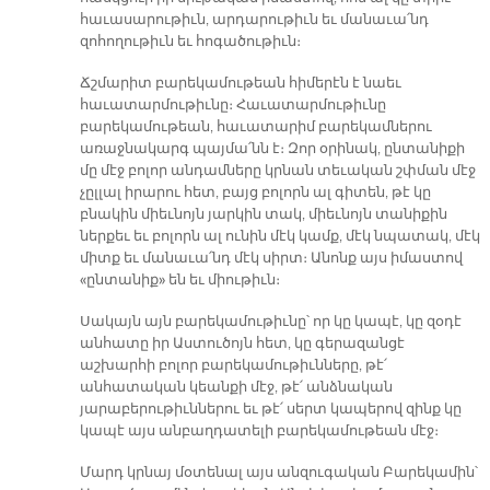
հաւասարութիւն, արդարութիւն եւ մանաւա՛նդ
զոհողութիւն եւ հոգածութիւն։
Ճշմարիտ բարեկամութեան հիմերէն է նաեւ
հաւատարմութիւնը։ Հաւատարմութիւնը
բարեկամութեան, հաւատարիմ բարեկամներու
առաջնակարգ պայմա՛նն է։ Զոր օրինակ, ընտանիքի
մը մէջ բոլոր անդամները կրնան տեւական շփման մէջ
չըլլալ իրարու հետ, բայց բոլորն ալ գիտեն, թէ կը
բնակին միեւնոյն յարկին տակ, միեւնոյն տանիքին
ներքեւ եւ բոլորն ալ ունին մէկ կամք, մէկ նպատակ, մէկ
միտք եւ մանաւա՛նդ մէկ սիրտ։ Անոնք այս իմաստով
«ընտանիք» են եւ միութիւն։
Սակայն այն բարեկամութիւնը՝ որ կը կապէ, կը զօդէ
անհատը իր Աստուծոյն հետ, կը գերազանցէ
աշխարհի բոլոր բարեկամութիւնները, թէ՛
անհատական կեանքի մէջ, թէ՛ անձնական
յարաբերութիւններու եւ թէ՛ սերտ կապերով զինք կը
կապէ այս անբաղդատելի բարեկամութեան մէջ։
Մարդ կրնայ մօտենալ այս անզուգական Բարեկամին՝