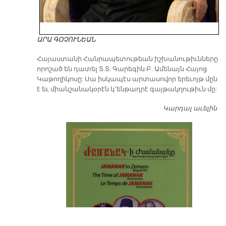
ԱՐԱ ԳՕՉՈՒՆԵԱՆ
​Հայաստանի Հանրապետութեան իշխանութիւնները
որոշած են դատել Տ.Տ. Գարեգին Բ. Ամենայն Հայոց
Կաթողիկոսը: Սա իսկապէս արտասովոր երեւոյթ մըն
է եւ միանշանակօրէն կ՚ենթադրէ գայթակղութիւն մը:
Կարդալ աւելին
Դ