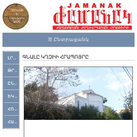
Կիրակի
9,
Օգոստոս
2026
☰ Ընտրացանկ
ԳՆԱԼԸ ԿՂԶԻԻ ՀՐԱՊՈՅՐԸ
ԼՐԱՀՈՍ
ԹՐՔԱՀԱՅ ԿԵԱՆՔ
ԸՆԿԵՐԱՄՇԱԿՈՒԹԱՅԻՆ
ԵԿԵՂԵՑԱԿԱՆ
ՀՈԳԵՄՏԱՒՈՐ
ՀԱՐԹԱԿ