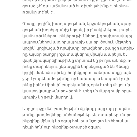
տեղ մը կը գրա­ւէ ըն­կե­րու­թեան մէջ, չէ՛ լքուած, չէ՛ մոռ­
ցուած, չէ՛ դա­ւա­ճա­նուած եւ գի­տէ, թէ ի՛նք է, ինք­նու­
թեա­նը տէ՛րն է…։
Գնա­լը կղզի՜ն, խա­ղա­ղու­թեան, եր­ջան­կու­թեան, պար­
զու­թեան խորհր­դա­նիշ կղզին, իր բնա­կիչ­նե­րով, բա­րե­
կա­մու­թիւն­նե­րով, ըն­կե­րու­թիւն­նե­րով, դրախ­տա­վա­յել
ապ­րում­նե­րով այդ հրա­պու­րիչ վայ­րը, ծո­վուն մէջ­տեղ
կղզին՝ կղզիա­ցած դրախ­տը, ե­րազ­նե­րու քաղցր աղ­բիւ­
րը, այ­սօր քաղցր յի­շա­տակ­նե­րով միայն ապ­րե­լու եւ
վա­յե­լե­լու կա­րե­լիու­թիւ­նը տրտում կը թո­ղու ա­նոնք, ո­
րոնք տար­ի­նե­րու ըն­թաց­քին կորսն­ցու­ցած են Գնա­լը
կղզիի մտեր­մու­թիւ­նը, հո­գեկ­ցորտ հան­գա­ման­քը, այն
ջերմ բա­րե­կա­մու­թիւ­նը, որ նա­խա­պէս կա­պած էր զի­
րենք ի­րեն։ Սի­րե­լի՜ բա­րե­կամ­ներ, ո­րե­ւէ տեղ մէ­կու մը
կա­պող կա­պը «մարդ» եզրն է, տեղ մը մար­դու մը հրա­
պու­րիչ կը թուի մար­դո՛վ։
Երբ շուր­ջը մեծ բազ­մու­թիւն մը կայ, բայց այդ բազ­մու­
թիւ­նը կազ­մող­նե­րը ան­ծա­նօթ­ներ են, օ­տար­ներ, մարդ
ինք­զինք մի­նակ կը զգայ հոն եւ ան­շուշտ կը հե­ռա­նայ
դէ­պի հոն՝ ուր ինք­զինք օ­տար չի զգար։