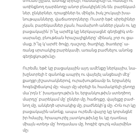
տուած ըլ­լան, ա­նոնք սի­րե­լի, հա­մակ­րե­լի եւ հա­ճե­լի ու
ա­ռինք­նող դարձ­նո­ղը ա­նոր բնա­կիչ­նե՛րն են. բա­րե­կամ­
ներ, ըն­կեր­ներ, դրա­ցի­ներ եւ մին­չեւ իսկ շու­կա­յի խա­
նութ­պան­նե­րը, վա­ճա­ռորդ­նե­րը։ Ուս­տի ե­թէ սի­րե­լի­ներ
չկան, բա­րե­կամ­ներ չկան, հա­մա­խոհ ան­ձեր չկան ու կը
բա­ցա­կա­յին՝ ի՜նչ ար­ժէք կը ներ­կա­յաց­նէ գե­ղե­ցիկ տե­
սա­րա­նը, բնու­թեան հրա­շա­լիք­նե­րը՝ մի­նակ, չոր ու ցա­
մաք, ի՜նչ կ՚ար­ժէ ծո­վը, դաշ­տը, ծա­ղի­կը, ծա­ռե­րը՝ ա­
ռանց սրտա­կից բա­րե­կա­մի, ա­ռանց բաժ­նե­լու ա­նոնց
գե­ղեց­կու­թիւ­նը։
Ու­րեմն, ե­թէ կը բա­ցա­կա­յին այդ ա­մէն­քը ներ­կա­յիս, նա­
խընտ­րե­լի է զա­նոնք ապ­րիլ ու վա­յե­լել ան­ցեա­լի մէջ՝
քաղցր յի­շա­տակ­նե­րով, ու­րա­խու­թեամբ եւ եր­ջա­նիկ
հո­գե­վի­ճա­կով մը։ Վայր մը սի­րե­լի եւ հա­մակ­րե­լի ը­նո­ղը
մա՛րդն է՝ խա­ղա­ղու­թիւն եւ եր­ջան­կու­թիւն ստեղ­ծող
մար­դը՝ բա­րե­կամ մը՝ ըն­կեր մը, հա­ճոյ­քը, վա­յել­քը բաժ­
նող մը, ան­կեղծ սրտա­կից մը, բաժ­նե­կի՛ց մը։ Հոն ուր կը
բա­ցա­կա­յին ա­նոնք, ա­պա ու­րեմն վայ­րը կը կորսնց­նէ
իր հմա­յիչ, հրա­պու­րիչ յատ­կու­թիւ­նը եւ կը դառ­նայ
միայն «տեղ» մը՝ հո­ղա­մաս մը, հո­գիէ զուրկ «մար­մին»
մը։