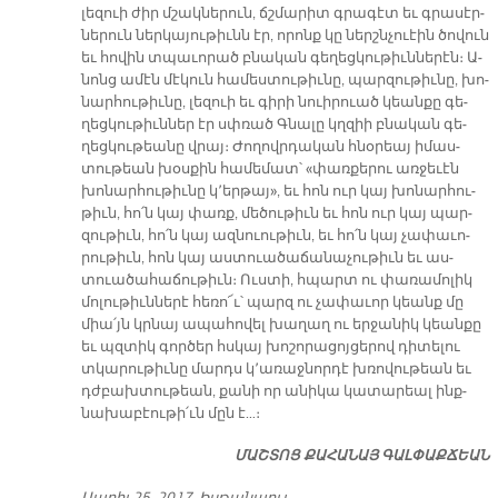
լե­զուի ժիր մշակ­նե­րուն, ճշմա­րիտ գրա­գէտ եւ գրա­սէր­
նե­րուն ներ­կա­յու­թիւնն էր, ո­րոնք կը ներշն­չուէին ծո­վուն
եւ հո­վին տպա­ւո­րած բնա­կան գե­ղեց­կու­թիւն­նե­րէն։ Ա­
նոնց ա­մէն մէ­կուն հա­մես­տու­թիւ­նը, պար­զու­թիւ­նը, խո­
նար­հու­թիւ­նը, լե­զուի եւ գի­րի նուի­րուած կեան­քը գե­
ղեց­կու­թիւն­ներ էր սփռած Գնա­լը կղզիի բնա­կան գե­
ղեց­կու­թեա­նը վրայ։ Ժո­ղովր­դա­կան հնօ­րեայ ի­մաս­
տու­թեան խօս­քին հա­մե­մատ՝ «փառ­քե­րու առ­ջե­ւէն
խո­նար­հու­թիւ­նը կ՚եր­թայ», եւ հոն ուր կայ խո­նար­հու­
թիւն, հո՛ն կայ փառք, մե­ծու­թիւն եւ հոն ուր կայ պար­
զու­թիւն, հո՛ն կայ ազ­նուու­թիւն, եւ հո՛ն կայ չա­փա­ւո­
րու­թիւն, հոն կայ աս­տուա­ծա­ճա­նա­չու­թիւն եւ աս­
տուա­ծա­հա­ճու­թիւն։ Ուս­տի, հպարտ ու փա­ռա­մո­լիկ
մո­լու­թիւն­նե­րէ հե­ռո՜ւ՝ պարզ ու չա­փա­ւոր կեանք մը
միա՛յն կրնայ ա­պա­հո­վել խա­ղաղ ու եր­ջա­նիկ կեան­քը
եւ պզտիկ գոր­ծեր հսկայ խո­շո­րա­ցոյ­ցե­րով դի­տե­լու
տկա­րու­թիւ­նը մարդս կ՚ա­ռաջ­նոր­դէ խռո­վու­թեան եւ
դժբախ­տու­թեան, քա­նի որ ա­նի­կա կա­տա­րեալ ինք­
նա­խա­բէու­թի՛ւն մըն է…։
ՄԱՇ­ՏՈՑ ՔԱ­ՀԱ­ՆԱՅ ԳԱԼ­ՓԱՔ­ՃԵԱՆ