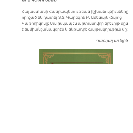
ԱՐԱ ԳՕՉՈՒՆԵԱՆ
​Հայաստանի Հանրապետութեան իշխանութիւնները
որոշած են դատել Տ.Տ. Գարեգին Բ. Ամենայն Հայոց
Կաթողիկոսը: Սա իսկապէս արտասովոր երեւոյթ մըն
է եւ միանշանակօրէն կ՚ենթադրէ գայթակղութիւն մը:
Կարդալ աւելին
Դ