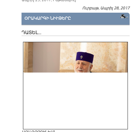
Ապ­րիլ 25, 2017, Իս­թան­պուլ
Ուրբաթ, Ապրիլ 28, 2017
ՕՐԱԿԱՐԳԻ ՆԻՒԹԵՐԸ
ԴԱՏԵԼ…