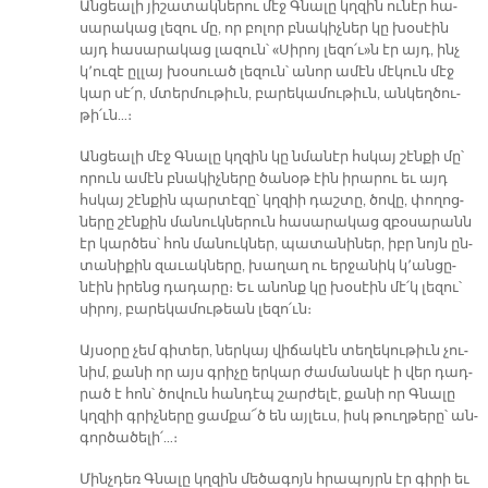
Ան­ցեա­լի յի­շա­տակ­նե­րու մէջ Գնա­լը կղզին ու­նէր հա­
սա­րա­կաց լե­զու մը, որ բո­լոր բնա­կիչ­ներ կը խօ­սէին
այդ հա­սա­րա­կաց լա­զուն՝ «Սի­րոյ լե­զո՛ւ»ն էր այդ, ինչ
կ՚ու­զէ ըլ­լայ խօ­սուած լե­զուն՝ ա­նոր ա­մէն մէ­կուն մէջ
կար սէ՛ր, մտեր­մու­թիւն, բա­րե­կա­մու­թիւն, ան­կեղ­ծու­
թի՛ւն…։
Ան­ցեա­լի մէջ Գնա­լը կղզին կը նմա­նէր հսկայ շէն­քի մը՝
ո­րուն ա­մէն բնա­կիչ­նե­րը ծա­նօթ էին ի­րա­րու եւ այդ
հսկայ շէն­քին պար­տէ­զը՝ կղզիի դաշ­տը, ծո­վը, փո­ղոց­
նե­րը շէն­քին մա­նուկ­նե­րուն հա­սա­րա­կաց զբօ­սա­րանն
էր կար­ծես՝ հոն մա­նուկ­ներ, պա­տա­նի­ներ, իբր նոյն ըն­
տա­նի­քին զա­ւակ­նե­րը, խա­ղաղ ու եր­ջա­նիկ կ՚ան­ցը­
նէին ի­րենց դա­դա­րը։ Եւ ա­նոնք կը խօ­սէին մէ՛կ լե­զու՝
սի­րոյ, բա­րե­կա­մու­թեան լե­զո՛ւն։
Այ­սօ­րը չեմ գի­տեր, ներ­կայ վի­ճա­կէն տե­ղե­կու­թիւն չու­
նիմ, քա­նի որ այս գրի­չը եր­կար ժա­մա­նա­կէ ի վեր դադ­
րած է հոն՝ ծո­վուն հան­դէպ շար­ժե­լէ, քա­նի որ Գնա­լը
կղզիի գրիչ­նե­րը ցամ­քա՜ծ են այ­լեւս, իսկ թուղ­թե­րը՝ ան­
գոր­ծա­ծե­լի՛…։
Մինչ­դեռ Գնա­լը կղզին մե­ծա­գոյն հրա­պոյրն էր գի­րի եւ