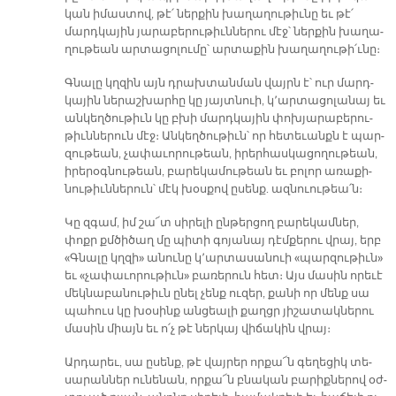
կան ի­մաս­տով, թէ՛ ներ­քին խա­ղա­ղու­թիւ­նը եւ թէ՛
մարդ­կա­յին յա­րա­բե­րու­թիւն­նե­րու մէջ՝ ներ­քին խա­ղա­
ղու­թեան ար­տա­ցո­լու­մը՝ ար­տա­քին խա­ղա­ղու­թի՛ւ­նը։
Գնա­լը կղզին այն դրախ­տան­ման վայրն է՝ ուր մարդ­
կա­յին նե­րաշ­խար­հը կը յայտ­նուի, կ՚ար­տա­ցո­լա­նայ եւ
ան­կեղ­ծու­թիւն կը բխի մարդ­կա­յին փոխ­յա­րա­բե­րու­
թիւն­նե­րուն մէջ։ Ան­կեղ­ծու­թիւն՝ որ հե­տե­ւանքն է պար­
զու­թեան, չա­փա­ւո­րու­թեան, ի­րեր­հաս­կա­ցո­ղու­թեան,
ի­րե­րօգ­նու­թեան, բա­րե­կա­մու­թեան եւ բո­լոր ա­ռա­քի­
նու­թիւն­նե­րուն՝ մէկ խօս­քով ը­սենք. ազ­նուու­թեա՛ն։
Կը զգամ, իմ շա՜տ սի­րե­լի ըն­թեր­ցող բա­րե­կամ­ներ,
փոքր քմծի­ծաղ մը պի­տի գո­յա­նայ դէմ­քե­րու վրայ, երբ
«Գնա­լը կղզի» ա­նու­նը կ՚ար­տա­սա­նուի «պար­զու­թիւն»
եւ «չա­փա­ւո­րու­թիւն» բա­ռե­րուն հետ։ Այս մա­սին ո­րե­ւէ
մեկ­նա­բա­նու­թիւն ը­նել չենք ու­զեր, քա­նի որ մենք սա
պա­հուս կը խօ­սինք ան­ցեա­լի քաղցր յի­շա­տակ­նե­րու
մա­սին միայն եւ ո՛չ թէ ներ­կայ վի­ճա­կին վրայ։
Ար­դա­րեւ, սա ը­սենք, թէ վայ­րեր որ­քա՜ն գե­ղե­ցիկ տե­
սա­րան­ներ ու­նե­նան, որ­քա՜ն բնա­կան բա­րիք­նե­րով օժ­