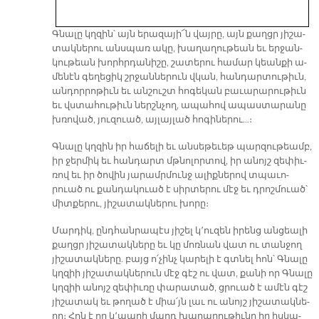
Գնա­լը կղզին՝ այն ե­րա­զա­յի՜ն վայ­րը, այն քաղցր յի­շա­
տակ­նե­րու անս­պառ ա­կը, խա­ղա­ղու­թեան եւ եր­ջան­
կու­թեան խորհր­դա­նի­շը, շա­տե­րու հա­մար կեան­քի ա­
մե­նէն գե­ղե­ցիկ շրջան­նե­րուն վկան, հան­դար­տու­թիւն,
ան­դոր­րո­թիւն եւ ան­շուշտ հո­գե­կան բա­ւա­րա­րու­թիւն
եւ վստա­հու­թիւն ներշն­չող, ա­պա­հով ա­պաս­տա­րա­նը
խռո­ված, յու­զուած, այ­լայ­լած հո­գի­նե­րու…։
Գնա­լը կղզին իր հա­ճե­լի եւ ան­սե­թե­ւեթ պար­զու­թեամբ,
իր ջեր­միկ եւ հան­դարտ մթնո­լոր­տով, իր ա­նոյշ զե­փիւ­
ռով եւ իր ծո­վին յա­րամր­մունջ ա­լիք­նե­րով տպա­ւո­
րուած ու քան­դա­կուած է սիր­տե­րու մէջ եւ դրոշ­մուած՝
միտ­քե­րու, յի­շա­տակ­նե­րու խո­րը։
Մար­դիկ, ընդ­հան­րա­պէս յի­շել կ՚ու­զեն ի­րենց ան­ցեա­լի
քաղցր յի­շա­տակ­նե­րը եւ կը մոռ­նան վատ ու տան­ջող
յի­շա­տակ­նե­րը. բայց ո՛­չինչ կա­րե­լի է գտնել հոն՝ Գնա­լը
կղզիի յի­շա­տակ­նե­րուն մէջ գէշ ու վատ, քա­նի որ Գնա­լը
կղզիի ա­նոյշ զե­փիւ­ռը փա­րա­տած, ցրուած է ա­մէն գէշ
յի­շա­տակ եւ թո­ղած է միա՛յն լաւ ու ա­նոյշ յի­շա­տակ­նե­
րը։ Հոն է որ կ՚ապ­րի մարդ խա­ղա­ղու­թիւ­նը իր իս­կա­