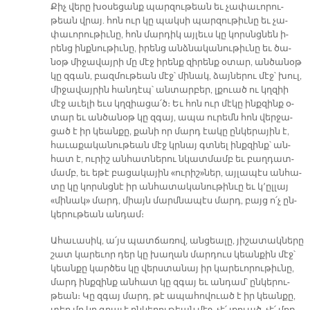
Քիչ վե­րը խօ­սե­ցանք պար­զու­թեան եւ չա­փա­ւո­րու­
թեան վրայ. հոն ուր կը պակ­սի պար­զու­թիւ­նը եւ չա­
փա­ւո­րու­թիւ­նը, հոն մար­դիկ այ­լեւս կը կորսնց­նեն ի­
րենց ինք­նու­թիւ­նը, ի­րենց անձ­նա­կա­նու­թիւ­նը եւ ծա­
նօթ մի­ջա­վայ­րի մը մէջ ի­րենք զի­րենք օ­տար, ան­ծա­նօթ
կը զգան, բազ­մու­թեան մէջ՝ մի­նակ, ձայ­նե­րու մէջ՝ խուլ,
մի­ջա­վայ­րին հան­դէպ՝ ան­տար­բեր, լքուած ու կղզիի
մէջ ա­ւե­լի եւս կղզիա­ցա՛ծ։ Եւ հոն ուր մէ­կը ինք­զինք օ­
տար եւ ան­ծա­նօթ կը զգայ, ա­պա ու­րեմն հոն վեր­ջա­
ցած է իր կեան­քը, քա­նի որ մարդ էա­կը ըն­կե­րա­յին է,
հա­ւա­քա­կա­նու­թեան մէջ կրնայ գտնել ինք­զինք՝ ան­
հատ է, ու­րիշ ան­հատ­նե­րու նկատ­մամբ եւ բաղ­դատ­
մամբ, եւ ե­թէ բա­ցա­կա­յին «ու­րիշ»ներ, այ­լա­պէս ան­հա­
տը կը կորսնց­նէ իր ան­հա­տա­կա­նու­թին­ւը եւ կ՚ըլ­լայ
«մի­նակ» մարդ, միայն մարմ­նա­պէս մարդ, բայց ո՛չ ըն­
կե­րու­թեան ան­դամ։
Ա­հա­ւա­սիկ, ա՛յս պատ­ճա­ռով, ան­ցեա­լը, յի­շա­տակ­նե­րը
շատ կա­րե­ւոր դեր կը խա­ղան մար­դուս կեան­քին մէջ՝
կեան­քը կար­ծես կը վերս­տա­նայ իր կա­րե­ւո­րու­թիւ­նը,
մարդ ինք­զինք ան­հատ կը զգայ եւ ան­դամ՝ ըն­կե­րու­
թեան։ Կը զգայ մարդ, թէ ա­պա­հո­վուած է իր կեան­քը,