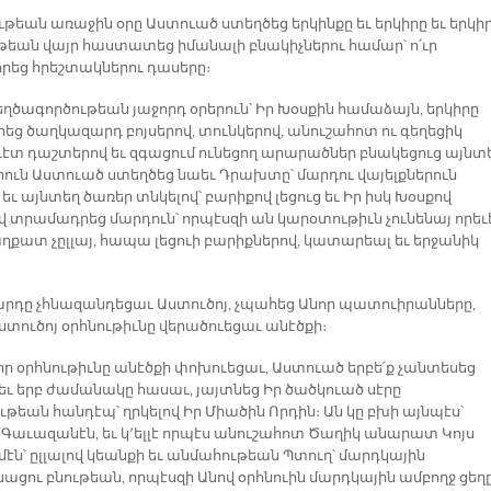
ւթեան առաջին օրը Աստուած ստեղծեց երկինքը եւ երկիրը եւ երկի
թեան վայր հաստատեց իմանալի բնակիչներու համար՝ ո՛ւր
րեց հրեշտակներու դասերը։
եղծագործութեան յաջորդ օրերուն՝ Իր Խօսքին համաձայն, երկիրը
եց ծաղկազարդ բոյսերով, տունկերով, անուշահոտ ու գեղեցիկ
էտ դաշտերով եւ զգացում ունեցող արարածներ բնակեցուց այնտե
երուն Աստուած ստեղծեց նաեւ Դրախտը՝ մարդու վայելքներուն
եւ այնտեղ ծառեր տնկելով՝ բարիքով լեցուց եւ Իր իսկ Խօսքով
ով տրամադրեց մարդուն՝ որպէսզի ան կարօտութիւն չունենայ որեւ
աղքատ չըլլայ, հապա լեցուի բարիքներով, կատարեալ եւ երջանիկ
արդը չհնազանդեցաւ Աստուծոյ, չպահեց Անոր պատուիրանները,
տուծոյ օրհնութիւնը վերածուեցաւ անէծքի։
որ օրհնութիւնը անէծքի փոխուեցաւ, Աստուած երբե՛ք չանտեսեց
 եւ երբ ժամանակը հասաւ, յայտնեց Իր ծածկուած սէրը
թեան հանդէպ՝ ղրկելով Իր Միածին Որդին։ Ան կը բխի այնպէս՝
ս Գաւազանէն, եւ կ՚ելլէ որպէս անուշահոտ Ծաղիկ անարատ Կոյս
էն՝ ըլլալով կեանքի եւ անմահութեան Պտուղ՝ մարդկային
ացու բնութեան, որպէսզի Անով օրհնուին մարդկային ամբողջ ցեղ