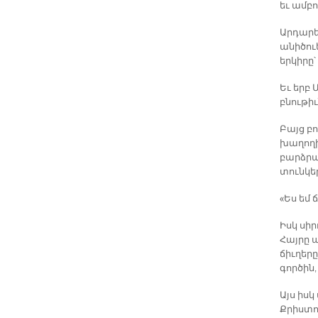
եւ ամբո
Արդարե
անիծուե
երկիրը՝
Եւ երբ
բնութի
Բայց բո
խաղողի
բարձրաց
տունկեր
«Ես եմ 
Իսկ սի
Հայրը ա
ճիւղեր
գործին,
Այս իսկ
Քրիստո