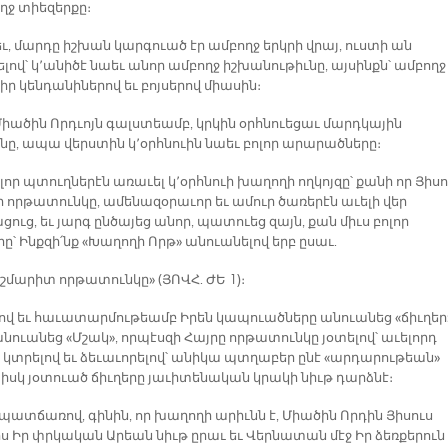
ղջ տիեզերքը։
ւ, մարդը իշխան կարգուած էր ամբողջ երկրի վրայ, ուստի ան
լով՝ կ՚անիծէ նաեւ անոր ամբողջ իշխանութիւնը, այսինքն՝ ամբողջ
 իր կենդանիներով եւ բոյսերով միասին։
 Միածին Որդւոյն գալստեամբ, կրկին օրհնուեցաւ մարդկային
ւնը, ապա վերստին կ՚օրհնուին նաեւ բոլոր արարածները։
լոր պտուղներէն առաւել կ՚օրհնուի խաղողի ողկոյզը՝ քանի որ Յիսո
 որթատունկը, ամենազօրաւոր եւ ամուր ծառերէն աւելի վեր
ուց, եւ յարգ ընծայեց անոր, պատուեց զայն, քան միւս բոլոր
ը՝ Ինքզի՛նք «Խաղողի Որթ» անուանելով երբ ըսաւ.
ճշմարիտ որթատունկը» (ՅՈՎՀ. ԺԵ 1)։
րով եւ հաւատարմութեամբ Իրեն կապուածները անուանեց «ճիւղեր
նուանեց «Մշակ», որպէսզի Հայրը որթատունկը յօտելով՝ աւելորդ
ը կտրելով եւ ձեւաւորելով՝ անիկա պտղաբեր ընէ «արդարութեան»
 իսկ յօտուած ճիւղերը յաւիտենական կրակի նիւթ դարձնէ։
 պատճառով, գինին, որ խաղողի արիւնն է, Միածին Որդին Յիսուս
ս Իր փրկական Արեան նիւթ ըրաւ եւ Վերնատան մէջ Իր ձեռքերուն