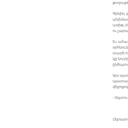
թողութ
Գինին, 
անիմաս
առիթ, 
ու չար
Եւ ահա
օրհնու
տարի ո
կը նուի
ընծայով
Այս պա
պատարա
միջոցո
- Օգտո
Օգոստոս