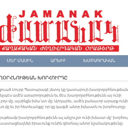
ՄԵՐ ՄԱՍԻՆ
ԱՐԽԻՒ
ԽՄԲԱԳՐԱԿԱՆ
ՂՕՐՀՆՈՒԹԵԱՆ ԽՈՐՀՈՒՐԴԸ
ուած Սուրբ Պատարագէ յետոյ կը կատարուի խաղողօրհնութեան
նչպէս ամէն արարողութիւն եւ ծէս, խաղողօրհնութիւնն ալ ունի
րդ» մը, այսինքն իմա՛ստ մը։ Արդարեւ, ամէն բանաւոր արարք ունի
 մը եւ իր հետեւանքը՝ որ կը կազմէ անոր իմաստն ու խորհուրդը։
ղղութեամբ խաղողօրհնութիւնն ալ անշուշտ ունի իմաստ մը՝ խորհու
 հաւատացեալներ իրաւունք ունին գիտնալ անոր նշանակութիւնը։