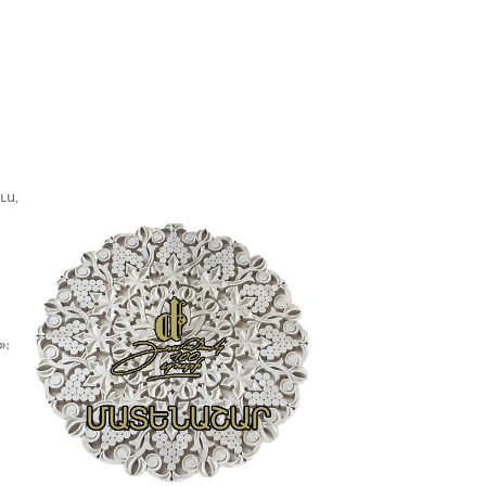
ւս,
»։