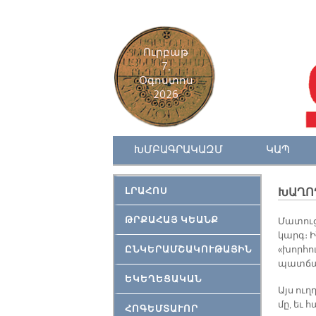
Ուրբաթ
7,
Օգոստոս
2026
ԽՄԲԱԳՐԱԿԱԶՄ
ԿԱՊ
ԼՐԱՀՈՍ
ԽԱՂՈ
ԹՐՔԱՀԱՅ ԿԵԱՆՔ
Մատուց
կարգ։ Ի
ԸՆԿԵՐԱՄՇԱԿՈՒԹԱՅԻՆ
«խորհու
պատճառ
ԵԿԵՂԵՑԱԿԱՆ
Այս ու
մը, եւ
ՀՈԳԵՄՏԱՒՈՐ