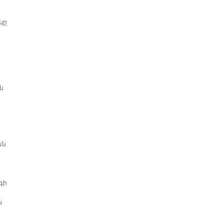
կը
ն
ան
գի
ն