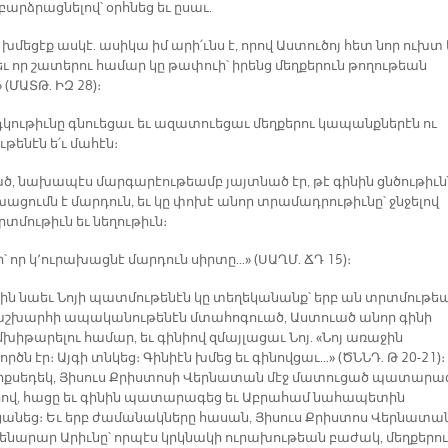
 բարձրացնելով՝ օրհնեց եւ ըսաւ.
 խմեցէք ասկէ. ասիկա իմ արի՛ւնս է, որով Աստուծոյ հետ նոր ուխտ 
եւ որ շատերու համար կը թափուի՝ իրենց մեղքերուն թողութեան
(ՄԱՏԹ. ԻԶ 28)։
դկութիւնը գնուեցաւ եւ ազատուեցաւ մեղքերու կապանքներէն ու
թենէն ե՛ւ մահէն։
ծ, նախապէս մարգարէութեամբ յայտնած էր, թէ գինին ցնծութիւն
խացումն է մարդուն, եւ կը փոխէ անոր տրամադրութիւնը՝ ջնջելով
տմութիւն եւ նեղութիւն։
ի՝ որ կ՚ուրախացնէ մարդուն սիրտը…» (ՍԱՂՄ. ՃԴ 15)։
սին նաեւ Նոյի պատմութենէն կը տեղեկանանք՝ երբ ան տրտմութե
, աշխարհի ապականութենէն մտահոգուած, Աստուած անոր գինի
խիթարելու համար, եւ գինիով զմայլացաւ Նոյ. «Նոյ առաջին
րծն էր։ Այգի տնկեց։ Գինիէն խմեց եւ գինովցաւ…» (ԾՆՆԴ. Թ 20-21)։
լիքսեդեկ, Յիսուս Քրիստոսի Վերնատան մէջ մատուցած պատարա
վ, հացը եւ գինին պատարագեց եւ Աբրահամ նահապետին
անեց։ Եւ երբ ժամանակները հասան, Յիսուս Քրիստոս Վերնատա
 կենարար Արիւնը՝ որպէս կրկնակի ուրախութեան բաժակ, մեղքերու