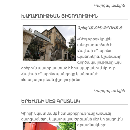
Կարդալ աւելին
Շ
Ց
ԽԱՂԱՂՈՒԹԵԱՆ ՅԻՇՈՂՈՒԹԻՒՆ
Գրեց՝ ԱՆՈՒՇ ԹՐՈՒԱՆՑ
«Ռէօյթըրզ» կրկին
անդրադարձած է
Հալէպի «Պարոն»
պանդոկին: Նշանաւոր
գործակալութիւնը այս
օրերուն պատրաստած է հրապարակում մը, ուր
Հալէպի «Պարոն» պանդոկը կ՚անուանէ
«Խաղաղութեան յիշողութիւն»:
Կարդալ աւելին
Խ
Յ
ԵՐԵՒԱՆԻ ՄԷՋ ԳՐԱՏՆԱԿ
Գիրքի նկատմամբ հետաքրքրութիւնը առաւել
զարգացնելու նպատակով Երեւանի մէջ կը բացուին
գրատնակներ։