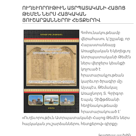
Ք
ՈՒՂԵՒՈՐՈՒԹԻՒՆ ԱՏՐՊԱՏԱԿԱՆԻ ՀԱՅՈՑ
ԹԵՄԷՆ ՆԵՐՍ ՀԱՅԿԱԿԱՆ
ՅՈՒՇԱՐՁԱՆՆԵՐՈՒ ՀԵՏՔԵՐՈՎ
Գոհունակութեամբ
վերահասու կ՚ըլլանք, որ
Հայաստանեայց
Առաքելական Եկեղեցւոյ
Ատրպատականի Թեմէն
ներս վերջերս կեանքի
կոչուած է
հրատարակչութեան
կարեւոր ծրագիր մը։
Այսպէս, Թեմակալ
Առաջնորդ Տ. Գրիգոր
Եպսկ. Չիֆթճեանի
հեղինակութեամբ
հրատարակուած է՝
«Ուղեւորութիւն Ատրպատականի Հայոց Թեմէն ներս
հայկական յուշարձաններու հետքերով» գիրքը։
Կարդալ աւելին
ՈՒ