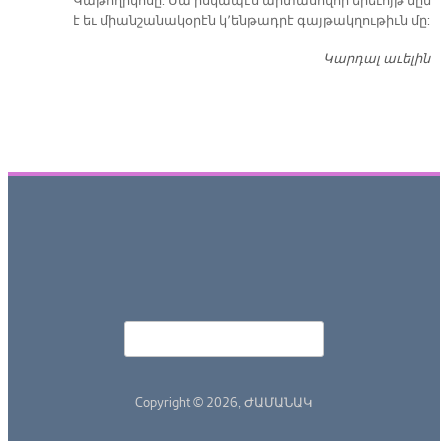
Կաթողիկոսը: Սա իսկապէս արտասովոր երեւոյթ մըն
է եւ միանշանակօրէն կ՚ենթադրէ գայթակղութիւն մը:
Կարդալ աւելին
Դ
Որոնել
Search form
Copyright © 2026,
ԺԱՄԱՆԱԿ