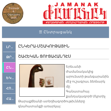
Շաբաթ
8,
Օգոստոս
2026
☰ Ընտրացանկ
ԸՆԿԵՐԱ-ՄՇԱԿՈՒԹԱՅԻՆ
ԼՐԱՀՈՍ
ՇԱՀԵԿԱՆ ՑՈՒՑԱՀԱՆԴԷՍ
ԹՐՔԱՀԱՅ ԿԵԱՆՔ
Երեւանի
ԸՆԿԵՐԱՄՇԱԿՈՒԹԱՅԻՆ
Ժամանակակից
արուեստի թանգարանին
ԵԿԵՂԵՑԱԿԱՆ
մէջ ուշագրաւ ձեռնարկ
մը:
ՀՈԳԵՄՏԱՒՈՐ
Գանատահայ
քանդակագործ Մկրտիչ
ՀԱՐԹԱԿ
Թարաքճեանի ստեղծագործութիւնները
գնահատանքի առարկայ: