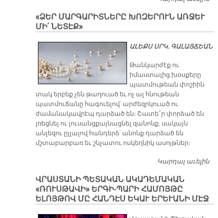
Ա
«ՁԵՐ ՄԱՐԳԱՐԻՏՆԵՐԸ ԽՈԶԵՐՈՒՆ ԱՌՋԵՒ
ՀԱ
ՄԻ՛ ՆԵՏԷՔ»
Ն
Յ
Ա­ԼԵՔՍ ՍՐԿ. ԳԱ­ԼԱՅ­ՃԵԱՆ
Հ
​Թանկարժէք ու
իմաստալից խօսքերը
պատմութեան փոշիին
տակ երբեք չեն թաղուած եւ ոչ ալ հնութեան
պատմուճանը հագուելով՝ արժեզրկուած ու
ժամանակավրէպ դարձած են։ Շատե՜ր փորձած են
լռեցնել ու լուսանցքայնացնել զանոնք, սակայն
անլեզու ըլլալով հանդերձ՝ անոնք դարձած են
մշտաբարբառ եւ շնչատու ոսկեղնիկ ասոյթներ։
Կարդալ աւելին
«Ձ
Մ
ՎՐԱՍՏԱՆԻ ՊԵՏԱԿԱՆ ԱԿԱԴԵՄԱԿԱՆ
Խ
«ՌՈՒՍԹԱՎԻ» ԵՐԳԻ-ՊԱՐԻ ՀԱՄՈՅԹԸ
ԱՌ
ԵԼՈՅԹՈՎ ՄԸ ՀԱՆԴԷՍ ԵԿԱՒ ԵՐԵՒԱՆԻ ՄԷՋ
ՆԵ