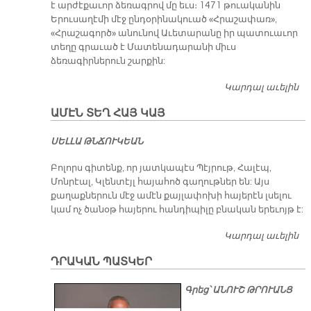
է արժէքաւոր ձեռագրով մը եւս։ 1471 թուականին
Երուսաղէմի մէջ ընդօրինակուած «Հրաշափառ»,
«Հրաշագործ» անունով Աւետարանը իր պատուաւոր
տեղը գրաւած է Մատենադարանի միւս
ձեռագիրներուն շարքին:
Կարդալ աւելին
Ա
Մ
Ա­ՄԷՆ ՏԵՂ ՀԱՅ ԿԱՅ
Ա
ՍԵԼԼԱ ԹՆՃՈՒԿԵԱՆ
Բոլորս գիտենք, որ յատկապէս Պէյրութ, Հալէպ,
Մոնրէալ, Կլենտէյլ հայահոծ գաղութներ են: Այս
քաղաքներուն մէջ ամէն քայլափոխի հայերէն լսելու
կամ ոչ ծանօթ հայերու հանդիպիլը բնական երեւոյթ է:
Կարդալ աւելին
Ա­
մէ
ԴՐԱԿԱՆ ՊԱՏԿԵՐ
Տե
Հա
Գրեց՝ ԱՆՈՒՇ ԹՐՈՒԱՆՑ
Կա