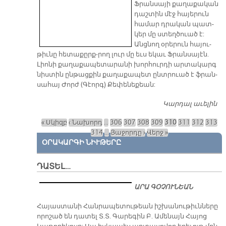
Ֆրան­սա­յի քա­ղա­քա­կան
դաշ­տին մէջ հա­յե­րուն
հա­մար դրա­կան պատ­
կեր մը ստեղ­ծուած է:
Անց­նող օ­րե­րուն հա­յու­
թիւ­նը հե­տաքըրք­-րող լուր մը եւս ե­կաւ Ֆրան­սա­յէն.
Լիո­նի քա­ղա­քա­պե­տա­րա­նի խոր­հուր­դի ար­տա­կարգ
նիս­տին ըն­թաց­քին քա­ղա­քա­պետ ընտ­րուած է ֆրան­
սա­հայ Ժորժ (Գէորգ) Քե­փե­նե­քեան:
Կարդալ աւելին
Դ
Պ
« Սկիզբ
‹ Նախորդ
…
306
307
308
309
310
311
312
313
Էջեր
314
…
Յաջորդը ›
Վերջ »
ՕՐԱԿԱՐԳԻ ՆԻՒԹԵՐԸ
ԴԱՏԵԼ…
ԱՐԱ ԳՕՉՈՒՆԵԱՆ
​Հայաստանի Հանրապետութեան իշխանութիւնները
որոշած են դատել Տ.Տ. Գարեգին Բ. Ամենայն Հայոց