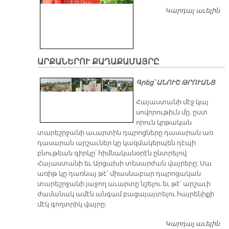
Կարդալ աւելին
Ե
Մ
Գ
ԱՐՔԱՆԵՐՈՒ ՔԱՂԱՔԱՄԱՅՐԸ
Գրեց՝ ԱՆՈՒՇ ԹՐՈՒԱՆՑ
Հայաստանի մէջ կայ
սովորութիւն մը, ըստ
որուն կրթական
տարեշրջանի աւարտին դպրոցները դասարան առ
դասարան արշաւներ կը կազմակերպեն դէպի
բնութեան գիրկը՝ հիմնականօրէն ընտրելով
Հայաստանի եւ Արցախի տեսարժան վայրերը: Սա
առիթ կը դառնայ թէ՛ միասնաբար դպրոցական
տարեշրջանի յաջող աւարտը նշելու եւ թէ՛ արշաւի
ժամանակ ամէն անգամ բացայայտելու հայրենիքի
մէկ գողտրիկ վայրը:
Կարդալ աւելին
Ա