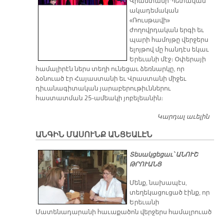
Վրաստանի Պետական
ակադեմական
«Ռուսթավի»
ժողովրդական երգի եւ
պարի համոյթը վերջերս
ելոյթով մը հանդէս եկաւ
Երեւանի մէջ։ Օփերայի
համալիրէն ներս տեղի ունեցաւ ձեռնարկը, որ
ձօնուած էր Հայաստանի եւ Վրաստանի միջեւ
դիւանագիտական յարաբերութիւններու
հաստատման 25-ամեակի յոբելեանին։
Կարդալ աւելին
Վ
Պ
ԱՆԳԻՆ ՄԱՍՈՒՆՔ ԱՆՑԵԱԼԷՆ
Ա
«Ռ
Տեսակցեցաւ՝ ԱՆՈՒՇ
ԵՐ
ԹՐՈՒԱՆՑ
Հ
ԵԼ
Մենք, նախապէս,
ՀԱ
տեղեկացուցած էինք, որ
ԵՐ
Երեւանի
Մատենադարանի հաւաքածոն վերջերս համալրուած