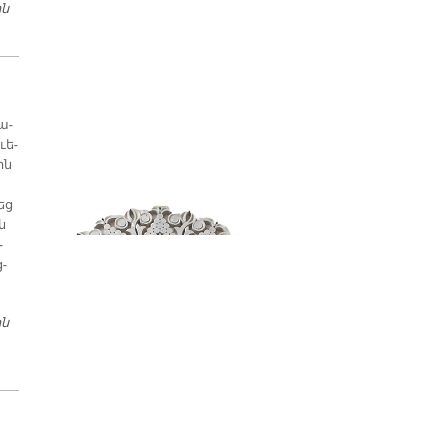
ին
ՀԱՄԱՇԽԱՐՀԱՅԻՆ ՑԱՆՑ
ա­
ւե­
ին
կեց
ն
­
ց­
ին
Ֆէյսպուք. Բարիք Եւ Չարիք