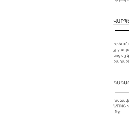
ՎԱՐՊ
Ե­րե­ւա­
շրջա­պա
նոց մը 
քա­ղա­քի
ԳԱԳԱ
խմբավա
WFIMC-ի
մէջ: