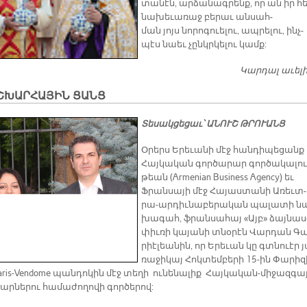
տա­նէն, ար­ձա­նագ­րենք, որ ան իր հ
նա­խե­ւա­ռաջ բե­րաւ ան­սահ­
ման յոյս նո­րո­գուե­լու, ապ­րե­լու, ինչ­
պէս նաեւ չընկր­կե­լու կամք:
Կարդալ աւել
ՇԽԱՐՀԱՅԻՆ ՑԱՆՑ
Տեսակցեցաւ՝ ԱՆՈՒՇ ԹՐՈՒԱՆՑ
Օ­րերս Ե­րե­ւա­նի մէջ հան­դի­պե­ցանք
Հայ­կա­կան գոր­ծա­րար գոր­ծա­կա­լու
թեան (Armenian Business Agency) եւ
Ֆրան­սա­յի մէջ Հա­յաս­տա­նի Ա­ռեւտ­
րա-ար­դիւ­նա­բե­րա­կան պա­լա­տի ն
խա­գահ, ֆրան­սա­հայ «Այբ» ձայ­նաս
փիւ­ռի կա­յա­նի տնօ­րէն Վար­դան Գ
րիէ­լեա­նին, որ Ե­րե­ւան կը գտնուէր յ
ռա­ջի­կայ Հոկ­տեմ­բե­րի 15-ին Փա­րի­զ
aris-Vendome պան­դո­կին մէջ տե­ղի ու­նե­նա­լիք Հայ­կա­կան-մի­ջազ­գա­
ար­նե­րու հա­մա­ժո­ղո­վի գոր­ծե­րով: