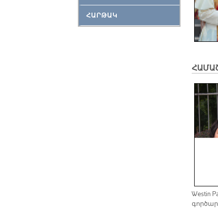
ՀԱՐԹԱԿ
ՀԱՄԱ
Westin P
գոր­ծա­ր