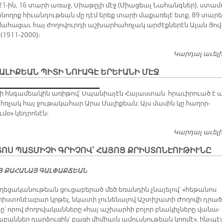
21-ին, 16 տա­րի ա­ռաջ, Սիա­թը­լի մէջ (Միա­ցեալ Նա­հանգ­ներ), ստա­մ
­նո­ղոք հի­ւան­դու­թեան մը դէմ ե­րեք տա­րի մա­քա­ռե­լէ ետք, 89 տա­րե
ա­հա­ցաւ հայ ժո­ղո­վուր­դի աշ­խար­հահռ­չակ ար­ժէք­նե­րէն Ա­լան Յով
(1911-2000)։
Կարդալ աւել
ԱԼԻՔԵԱՆ ՊԻՏԻ ՆՈՒԱԳԷ ԵՐԵՒԱՆԻ ՄԷՋ
»ի հնգա­մեա­կին ա­ռի­թով՝ Սպա­նիա­յէն Հա­յաս­տան հրա­ւի­րուած է ա
ռ­չակ հայ ջու­թա­կա­հար Ա­րա Մա­լի­քեան: Այս մա­սին կը հա­ղոր­
­մօ» կեդ­րո­նէն։
Կարդալ աւել
ՈՍ ՊԱՏՄԻՉԻ ԳՐԻՉՈՎ՝ ՀԱՅՈՑ ՔՐԻՍՏՈՆԷՈՒԹԻՒՆԸ
 ՔԱ­ՀԱ­ՆԱՅ ԳԱԼ­ՓԱՔ­ՃԵԱՆ
­ղե­ցա­կա­նու­թեան ցու­ցա­բե­րած մեծ ե­ռան­դին չնա­յե­լով՝ «հե­թա­նոս
իս­տո­նէա­բար կրթել, նկա­տի չու­նե­նա­լով Աշ­տի­շա­տի Ժո­ղո­վի դրած
րը՝ ո­րով ժո­ղո­վա­կան­նե­րը «հայ աշ­խար­հի բո­լոր բնա­կիչ­նե­րը վա­նա­
բան­ներ դար­ձու­ցին՝ բա­ցի մի­միայն ա­մուս­նու­թեան կող­մէ», ինչ­պէ