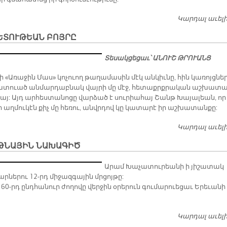
Կարդալ աւել
ԵՏՈՒԹԵԱՆ ԲՈՅՐԸ
Տեսակցեցաւ՝ ԱՆՈՒՇ ԹՐՈՒԱՆՑ
նի «Ա­ռա­ջին Մա­ս» կո­չուող թա­ղա­մա­սին մէկ ան­կիւ­նը, հին կա­ռոյց­նե­
­տուած ան­մար­դաբ­նակ վայ­րի մը մէջ, հե­տաքրք­րա­կան աշ­խա­տա
կայ: Այդ ար­հես­տա­նո­ցը վար­ձած է սու­րիա­հայ Շանթ Խա­յա­լեա­ն, որ
 աղ­մու­կէն քիչ մը հե­ռու, անվր­դով կը կա­տա­րէ իր աշ­խա­տան­քը:
Կարդալ աւել
ԹՆԱՅԻՆ ՆԱԽԱԳԻԾ
Արամ Խաչատուրեանի ի յիշատակ
րներու 12-րդ միջազգային մրցոյթը:
 60-րդ ընդհանուր ժողովը վերջին օրերուն գումարուեցաւ Երեւանի
Կարդալ աւել