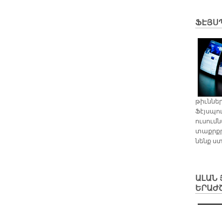
ՖԷՅՍՊ
թիւն­նե
Ֆէյս­պու
ու­սում­
տաքրք­ր
նենք ստ
ԱԼԱՆ 
ԵՐԱԺ