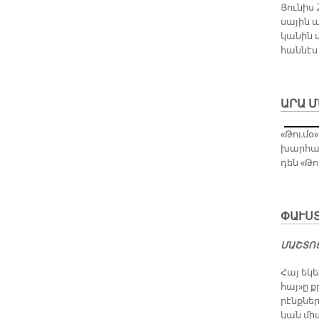
Յու­նիս 
սա­յին ա
կա­նին մ
հան­նէս 
ԱՐԱ Մ
«Թու­մօ
խար­հահ
դեն «Թու
ՓԱՒՍՏ
ՄԱՇ­ՏՈՑ
Հայ ե­կե
հայ»ը քր
րէնք­նե­
կան միա­