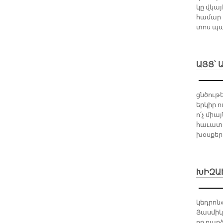
կը վկա­
հա­մար 
տոս պատ
ԱՅՑ՝ 
ցնծու­թ
եր­կիր 
ո՛չ միայ
հա­ւա­տ
խօս­քե­ր
ԽԻԶԱ
կեդրոն
Յասմիկ
որ բար