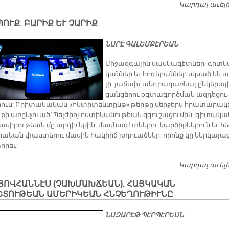
Կարդալ աւել
ՈՒՔ. ԲԱՐԻՔ ԵՒ ՉԱՐԻՔ
ՆԱ­ՐԷ ԳԱ­ԼԵՄ­ՔԷ­ՐԵԱՆ
Մի­ջազ­գա­յին մաս­նա­գէտ­ներ, գիտ­ն
կան­ներ եւ հո­գե­բան­ներ սկսած են ա­
լի յա­ճախ անդ­րա­դառ­նալ ըն­կե­րա­յ
ցան­ցե­րու օգ­տա­գործ­ման ազ­դե­ցու­
­րուն: Բրի­տա­նա­կան «Ին­տի­փեն­տընթ» թեր­թը վեր­ջերս հրա­տա­րա­
­քի առըն­չուած՝ Պել­ժիո­յ ոս­տի­կա­նու­թեան զգու­շա­ցու­մին, գի­տա­կա
նա­սի­րու­թեան մը ար­դիւն­քին, մաս­նա­գէտ­նե­րու կար­ծիք­նե­րուն եւ հե
ա­կան փաս­տե­րու մա­սին հա­կիրճ յօ­դուած­ներ, ո­րոնք կը ներ­կա­յա
ո­րեւ:
Կարդալ աւել
ՅՈՎՀԱՆՆԷՍ (ՉԱԽՄԱԽՃԵԱՆ). ՀԱՅԿԱԿԱՆ
ՇՏՈՒԹԵԱՆ ԱՄԵՐԻԿԵԱՆ ՀՆՉԵՂՈՒԹԻՒՆԸ
ՆԱԶԱՐԷԹ
ՊԷՐՊԷՐԵԱՆ