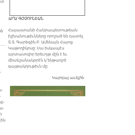
ետ
ԱՐԱ ԳՕՉՈՒՆԵԱՆ
​Հայաստանի Հանրապետութեան
ին
Ի՞ՆՉ ՏԱՐԱՒ ՊԱՊԸ ՀԱՅԱՍՏԱՆԷՆ
իշխանութիւնները որոշած են դատել
Տ.Տ. Գարեգին Բ. Ամենայն Հայոց
Կաթողիկոսը: Սա իսկապէս
արտասովոր երեւոյթ մըն է եւ
միանշանակօրէն կ՚ենթադրէ
գայթակղութիւն մը:
​
­
Կարդալ աւելին
Դատել…
ա­
­
աբ­
ա­
ի
յին