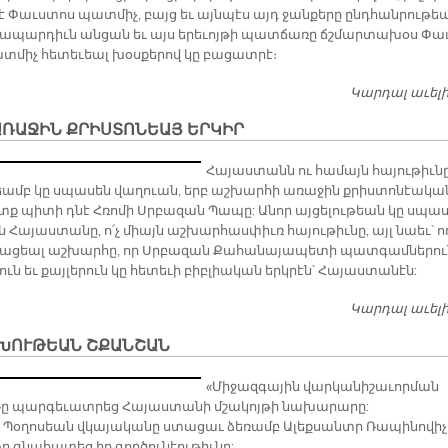
յէ Փաւս­տոս պատ­միչ, բայց եւ այն­պէս այդ ջան­քե­րը ընդ­հան­րու­թե
ա­պար­դիւն ան­ցան եւ այս ե­րե­ւոյ­թի պատ­ճա­ռը ճշմար­տա­խօս Փա
­միչ հե­տե­ւեալ խօս­քե­րով կը բա­ցատ­րէ։
Կարդալ աւել
ԱՌԱՋԻՆ ՔՐԻՍՏՈՆԵԱՅ ԵՐԿԻՐ
Հա­յաս­տանն ու հա­մայն հա­յու­թիւ­ն
եամբ կը սպա­սեն վա­ղուան, երբ աշ­խար­հի ա­ռա­ջին քրիս­տո­նէա­կա
ոտք պի­տի դնէ Հռո­մի Սրբա­զան Պա­պը: Ա­նոր այ­ցե­լու­թեան կը սպա­
ն Հա­յաս­տա­նը, ո՛չ միայն աշ­խար­հաս­փիւռ հա­յու­թիւ­նը, այլ նաեւ՝ ո
ա­ցեալ աշ­խար­հը, որ Սրբա­զան Քա­հա­նա­յա­պե­տի պատ­գամ­նե­րու
ուն եւ քայ­լե­րուն կը հե­տե­ւի բիբ­լիա­կան երկ­րէն՝ Հա­յաս­տա­նէն:
Կարդալ աւել
ԽՈՒԹԵԱՆ ՇՔԱՆՇԱՆ
«Միջազգային վարկանիշաւորման
»ը պարգեւատրեց Հայաստանի մշակոյթի նախարարը:
 Պօղոսեան վկայականը ստացաւ ձեռամբ Ալեքսանտր Ռապինովիչ
ձր գնահատեց իր գործունէութիւնը: