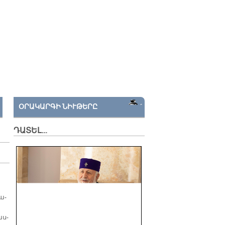
ՕՐԱԿԱՐԳԻ ՆԻՒԹԵՐԸ
ԴԱՏԵԼ…
ա­
աս­