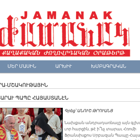
ՄԵՐ ՄԱՍԻՆ
ԱՐԽԻՒ
ԽՄԲԱԳՐԱԿԱՆ
ՐԱ-ՄՇԱԿՈՒԹԱՅԻՆ
ՏԱՐԱՒ ՊԱՊԸ ՀԱՅԱՍՏԱՆԷՆ
Գրեց՝ ԱՆՈՒՇ ԹՐՈՒԱՆՑ
Նախ­քան անդ­րա­դառ­նա­լը այն գլխ
ւոր հար­ցին, թէ ի՞նչ տա­րաւ Հռո­մի
Ֆրան­սիս­քոս Սրբա­զան Պա­պը Հա­յ