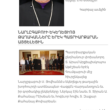
այցելէ Լոս Անճելըս։
Կարդալ աւելին
Տ.
ԱՐ
Ա
Վ
Պ
ՆԱՐԼԸԳԱԲՈՒԻ ԵԿԵՂԵՑՒՈՅ
Մ
ԹԱՂԱԿԱՆՆԵՐԸ ԵՐԷԿ ՊԱՏՐԻԱՐՔԱՐԱՆ
ԼՈ
ԱՅՑԵԼԵՑԻՆ
Ա
Պատրիարքական
ընդհանուր փոխանորդ
Տ. Արամ Արքեպիսկոպոս
Աթէշեան երէկ
Գումգաբուի մէջ
հիւրընկալեց
Նարլըգաբուի Ս. Յովհաննէս եկեղեցւոյ թաղային
խորհուրդի ատենապետ Վազգէն Վարդանօղլուն եւ
իր գործակից ընկերները։ Ներկայ էին նաեւ Տ. Տիրան Ա.
Քահանայ Րէիսեան եւ հոգեւոր հովիւ Տ. Զաքար
Քահանայ Քոփարեան։