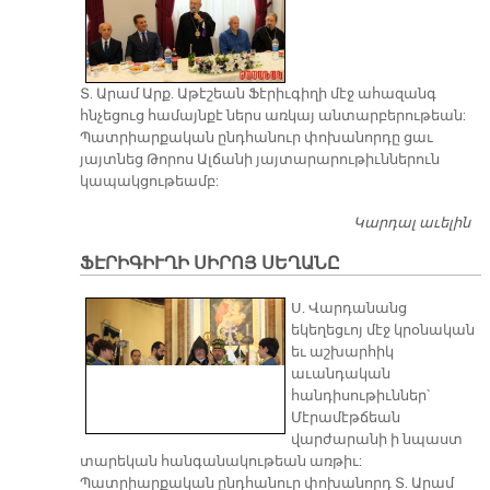
Տ. Արամ Արք. Աթէշեան Ֆէրիւգիղի մէջ ահազանգ
հնչեցուց համայնքէ ներս առկայ անտարբերութեան:
Պատրիարքական ընդհանուր փոխանորդը ցաւ
յայտնեց Թորոս Ալճանի յայտարարութիւններուն
կապակցութեամբ:
Կարդալ աւելին
Հ
Հ
ՖԷՐԻԳԻՒՂԻ ՍԻՐՈՅ ՍԵՂԱՆԸ
Ս. Վարդանանց
եկեղեցւոյ մէջ կրօնական
եւ աշխարհիկ
աւանդական
հանդիսութիւններ՝
Մէրամէթճեան
վարժարանի ի նպաստ
տարեկան հանգանակութեան առթիւ:
Պատրիարքական ընդհանուր փոխանորդ Տ. Արամ