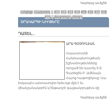
Կարդալ աւելին
Զ
ՓՈ
« Սկիզբ
‹ Նախորդ
…
411
412
413
414
415
416
417
418
Էջեր
419
…
Յաջորդը ›
Վերջ »
ՕՐԱԿԱՐԳԻ ՆԻՒԹԵՐԸ
ԴԱՏԵԼ…
ԱՐԱ ԳՕՉՈՒՆԵԱՆ
​Հայաստանի
Հանրապետութեան
իշխանութիւնները
որոշած են դատել Տ.Տ.
Գարեգին Բ. Ամենայն
Հայոց Կաթողիկոսը: Սա
իսկապէս արտասովոր երեւոյթ մըն է եւ
միանշանակօրէն կ՚ենթադրէ գայթակղութիւն մը:
Կարդալ աւելին
Դ