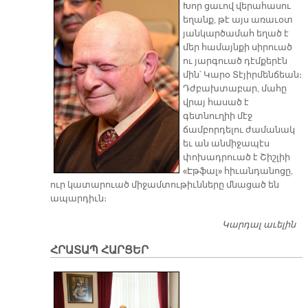
Խոր ցաւով վերահասու
եղանք, թէ այս առաւօտ
յանկարծամահ եղած է
մեր համայնքի սիրուած
ու յարգուած դէմքերէն
մին՝ Կարօ Տէյիրմենճեան։
Դժբախտաբար, մահը
վրայ հասած է
գետնուղիի մէջ
ճամբորդելու ժամանակ
եւ ան անմիջապէս
փոխադրուած է Շիշլիի
«Էթֆալ» հիւանդանոցը,
ուր կատարուած միջամտութիւնները մնացած են
ապարդիւն։
Կարդալ աւելին
ՄԱ
Տ
ՀՐԱՏԱՊ ՀԱՐՑԵՐ