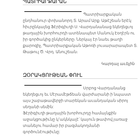
ՊԱՏՐԻԱՐՔԱՐԱՆ
Վ
Մ
Պատրիարքական
ընդհանուր փոխանորդ Տ. Արամ Արք. Աթէշեան երէկ
հիւրընկալեց Ֆէրիգիւղի Ս. Վարդանանաց եկեղեցւոյ
թաղային խորհուրդի ատենապետ Մանուկ Էօղէրն ու
իր գործակից ընկերները։ Ներկայ էր նաեւ թաղի
քարոզիչ, Պատրիարքական Աթոռի լուսարարապետ Տ.
Թաթուլ Ծ. Վրդ. Անուշեան։
Կարդալ աւելին
ՖԷ
Խ
ԶՕՐԱԿՑՈՒԹԵԱՆ ՓՈՒԼ
Ն
Ա
Սրբոց Վարդանանց
Պ
եկեղեցւոյ եւ Մէրամէթճեան վարժարանի ի նպաստ
այս շաբաթավերջի տարեկան աւանդական սիրոյ
սեղանի սեմին:
Ֆէրիգիւղի թաղային խորհուրդը համայնքին
աջակցութիւնը կ՚ակնկալէ՝ կայուն թափով յառաջ
տանելու համար իր բազմակողմանի
գործունէութիւնը: