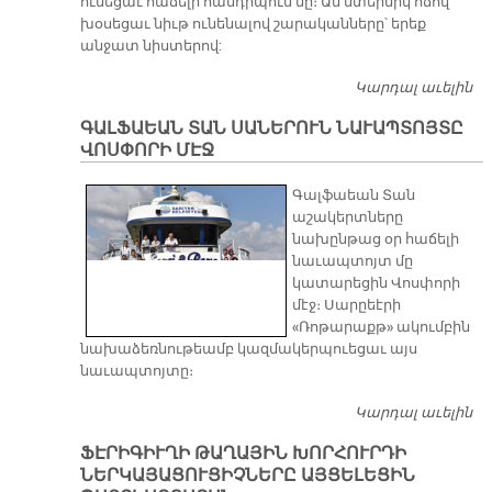
ունեցաւ հաճելի հանդիպում մը։ Ան մտերմիկ ոճով
խօսեցաւ նիւթ ունենալով շարականները՝ երեք
անջատ նիստերով:
Կարդալ աւելին
ԹԱ
ՄԱ
ԳԱԼՖԱԵԱՆ ՏԱՆ ՍԱՆԵՐՈՒՆ ՆԱՒԱՊՏՈՅՏԸ
ՏՕ
ՎՈՍՓՈՐԻ ՄԷՋ
ԱՌ
Տ.
Գալֆաեան Տան
ՐՈ
աշակերտները
ԹԻ
նախընթաց օր հաճելի
Ա
նաւապտոյտ մը
ՏԱ
կատարեցին Վոսփորի
Տ
մէջ։ Սարըեէրի
ԱՅ
«Ռոթարաքթ» ակումբին
ԼԵ
նախաձեռնութեամբ կազմակերպուեցաւ այս
ՐԱ
նաւապտոյտը։
Զ
Կարդալ աւելին
Գ
Տ
ՖԷՐԻԳԻՒՂԻ ԹԱՂԱՅԻՆ ԽՈՐՀՈՒՐԴԻ
Ս
ՆԵՐԿԱՅԱՑՈՒՑԻՉՆԵՐԸ ԱՅՑԵԼԵՑԻՆ
Ն