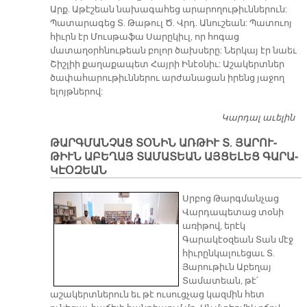
Արք. Աթէշեան նախագահեց արարողութիւններուն:
Պատարագեց Տ. Թաթուլ Ծ. Վրդ. Անուշեան: Պատուոյ
հիւրն էր Մուսթաֆա Սարըկիւլ, որ հոգաց
մատաղօրհնութեան բոլոր ծախսերը: Ներկայ էր նաեւ
Շիշլիի քաղաքապետ Հայրի Ինէօնիւ: Աշակերտներ
ծափահարութիւններու արժանացան իրենց յաջող
ելոյթներով:
Կարդալ աւելին
ՖԷ
Ս
ԹԱՐԳ­ՄԱՆ­ՉԱՑ ՏՕ­ՆԻՆ ԱՌ­ԹԻՒ Տ. ՅԱ­ՐՈՒ­
Ս
ԹԻՒՆ ԱԲԵՂԱՅ ՏԱ­ՄԱ­ՏԵԱՆ ԱՅ­ՑԵ­ԼԵՑ ԳԱ­ՐԱ­
ԿԷՕ­ԶԵԱՆ
Սրբոց Թարգմանչաց
Վարդապետաց տօնի
առիթով, երէկ
Գարակէօզեան Տան մէջ
հիւրընկալուեցաւ Տ.
Յարութիւն Աբեղայ
Տամատեան, թէ՛
աշակերտներուն եւ թէ ուսուցչաց կազմին հետ