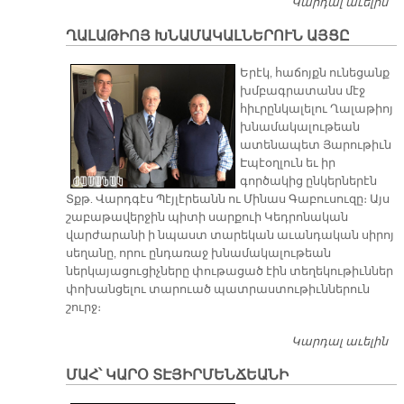
Կարդալ աւելին
Ն
Ե
ՂԱԼԱԹԻՈՅ ԽՆԱՄԱԿԱԼՆԵՐՈՒՆ ԱՅՑԸ
Թ
Ե
Երէկ, հաճոյքն ունեցանք
Պ
խմբագրատանս մէջ
Ա
հիւրընկալելու Ղալաթիոյ
խնամակալութեան
ատենապետ Յարութիւն
Էպէօղլուն եւ իր
գործակից ընկերներէն
Տքթ. Վարդգէս Պէյլէրեանն ու Մինաս Գաբուսուզը։ Այս
շաբաթավերջին պիտի սարքուի Կեդրոնական
վարժարանի ի նպաստ տարեկան աւանդական սիրոյ
սեղանը, որու ընդառաջ խնամակալութեան
ներկայացուցիչները փութացած էին տեղեկութիւններ
փոխանցելու տարուած պատրաստութիւններուն
շուրջ։
Կարդալ աւելին
Ղ
Խ
ՄԱՀ՝ ԿԱՐՕ ՏԷՅԻՐՄԵՆՃԵԱՆԻ
Ա