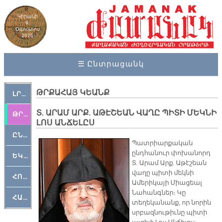
Կիրակի
9,
Օգոստոս
2026
☰ Ընտրացանկ
ԹՐՔԱՀԱՅ ԿԵԱՆՔ
ԼՐԱՀՈՍ
Տ. ԱՐԱՄ ԱՐՔ. ԱԹԷՇԵԱՆ ՎԱՂԸ ՊԻՏԻ ՄԵԿՆԻ
ԹՐՔԱՀԱՅ ԿԵԱՆՔ
ԼՈՍ ԱՆՃԵԼԸՍ
ԸՆԿԵՐԱՄՇԱԿՈՒԹԱՅԻՆ
Պատրիարքական
ընդհանուր փոխանորդ
ԵԿԵՂԵՑԱԿԱՆ
Տ. Արամ Արք. Աթէշեան
վաղը պիտի մեկնի
ՀՈԳԵՄՏԱՒՈՐ
Ամերիկայի Միացեալ
Նահանգներ։ Կը
ՀԱՐԹԱԿ
տեղեկանանք, որ նորին
սրբազնութիւնը պիտի