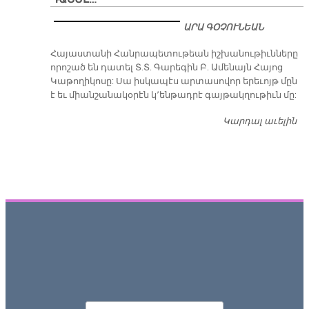
ԱՐԱ ԳՕՉՈՒՆԵԱՆ
​Հայաստանի Հանրապետութեան իշխանութիւնները
որոշած են դատել Տ.Տ. Գարեգին Բ. Ամենայն Հայոց
Կաթողիկոսը: Սա իսկապէս արտասովոր երեւոյթ մըն
է եւ միանշանակօրէն կ՚ենթադրէ գայթակղութիւն մը:
Կարդալ աւելին
Դ
Որոնել