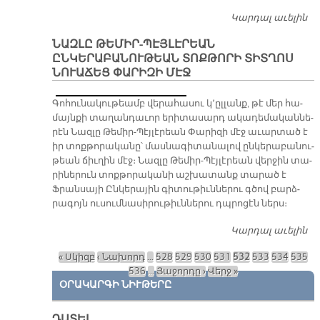
Կարդալ աւելին
Վ
Բ
ՆԱԶԼԸ ԹԵՄԻՐ-ՊԷՅԼԷՐԵԱՆ
Ե
ԸՆԿԵՐԱԲԱՆՈՒԹԵԱՆ ՏՈՔԹՈՐԻ ՏԻՏՂՈՍ
ՆՈՒԱՃԵՑ ՓԱՐԻԶԻ ՄԷՋ
Գո­հու­նա­կու­թեամբ վե­րա­հա­սու կ՚ըլ­լանք, թէ մեր հա­
մայն­քի տա­ղան­դա­ւոր ե­րի­տա­սարդ ա­կա­դե­մա­կան­նե­
րէն Նազ­լը Թե­միր-Պէյ­լէ­րեան Փա­րի­զի մէջ ա­ւար­տած է
իր տոք­թո­րա­կա­նը՝ մաս­նա­գի­տա­նա­լով ըն­կե­րա­բա­նու­
թեան ճիւ­ղին մէջ։ Նազ­լը Թե­միր-Պէյ­լէ­րեան վեր­ջին տա­
րի­նե­րուն տոք­թո­րա­կա­նի աշ­խա­տանք տա­րած է
Ֆրան­սա­յի Ըն­կե­րա­յին գի­տու­թիւն­նե­րու գծով բարձ­
րա­գոյն ու­սում­նա­սի­րու­թիւն­նե­րու դպրո­ցէն ներս։
Կարդալ աւելին
ՆԱ
ՊԷ
« Սկիզբ
‹ Նախորդ
…
528
529
530
531
532
533
534
535
Ը
Էջեր
536
…
Յաջորդը ›
Վերջ »
Տ
ՕՐԱԿԱՐԳԻ ՆԻՒԹԵՐԸ
Ն
Մ
ԴԱՏԵԼ…