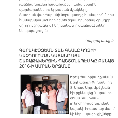
յանձնախումբը համախմբեց համայնքային
վարժարաններու կրթական մշակները:
Տատեան վարժարանի նորակառոյց համալիրէն ներս
համախմբուածները հետեւեցան երկօրեայ ծրագրի
մը, որու շրջագծով հեղինակաւոր մասնագէտներ
ներկայացուցին
Կարդալ աւելին
Հ
Ջ
ԳԱՐԱԿԷՕԶԵԱՆ ՏԱՆ ԳՆԱԼԸ ԿՂԶԻԻ
Շ
ԿԱԶԴՈՒՐՄԱՆ ԿԱՅԱՆԸ ԱՅՍ
ՇԱԲԱԹԱՎԵՐՋԻՆ ՊԱՇՏՕՆԱՊԷՍ ԿԸ ԲԱՆԱՅ
2016-Ի ԱՄՐԱՆ ՇՐՋԱՆԸ
Ե­րէկ, Պատ­րիար­քա­կան
Ընդ­հա­նուր Փո­խա­նորդ
Տ. Ա­րամ Արք. Ա­թէ­շեան
հիւ­րըն­կա­լեց Գա­րա­կէօ­
զեան Տան Գնա­
լը կղզիի Կազ­դուր­ման
կա­յա­նի հո­գա­տար մարմ­
նի ներ­կա­յա­ցու­ցիչ­նե­րը։