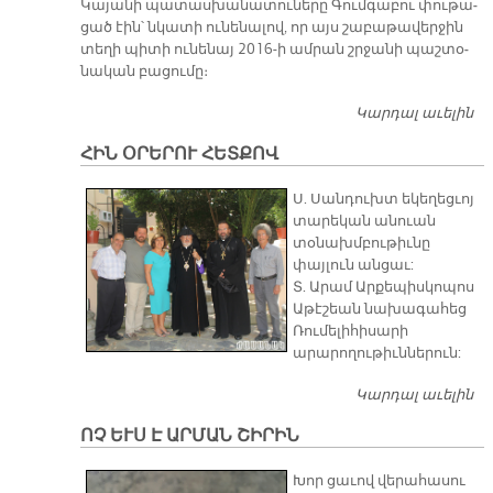
Կա­յա­նի պա­տաս­խա­նա­տու­նե­րը Գում­գա­բու փու­թա­
ցած էին՝ նկա­տի ու­նե­նա­լով, որ այս շա­բա­թա­վեր­ջին
տե­ղի պի­տի ու­նե­նայ 2016-ի ամ­րան շրջա­նի պաշ­տօ­
նա­կան բա­ցու­մը։
Կարդալ աւելին
Գ
ՏԱ
ՀԻՆ ՕՐԵՐՈՒ ՀԵՏՔՈՎ
Կ
Կ
Ս. Սանդուխտ եկեղեցւոյ
ԿԱ
տարեկան անուան
Շ
տօնախմբութիւնը
Պ
փայլուն անցաւ:
ԿԸ
Տ. Արամ Արքեպիսկոպոս
Ի 
Աթէշեան նախագահեց
Շ
Ռումելիհիսարի
արարողութիւններուն:
Կարդալ աւելին
ՀԻ
Օ
ՈՉ ԵՒՍ Է ԱՐՄԱՆ ՇԻՐԻՆ
Հ
Խոր ցա­ւով վե­րա­հա­սու