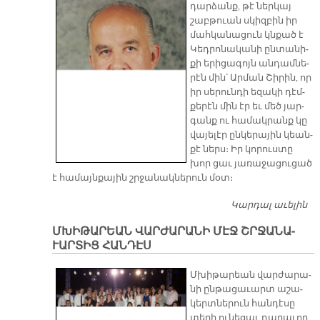
դար­ձանք, թէ ներ­կայ
շաբ­թուան սկիզ­բին իր
մահ­կա­նա­ցուն կնքած է
Կեդ­րո­նա­կա­նի ըն­տա­նի­
քի ե­րի­ցա­գոյն ան­դամ­նե­
րէն մին՝ Ար­ման Շի­րին, որ
իր սե­րուն­դի ե­զա­կի դէմ­
քե­րէն մին էր եւ մեծ յար­
գանք ու հա­մակ­րանք կը
վա­յե­լէր ըն­կե­րա­յին կեան­
քէ ներս։ Իր կո­րուս­տը
խոր ցաւ յա­ռա­ջա­ցու­ցած
է հա­մայն­քա­յին շրջա­նակ­նե­րուն մօտ։
Կարդալ աւելին
Ո
ԵՒ
ՄԽԻ­ԹԱ­ՐԵԱՆ ՎԱՐ­ԺԱ­ՐԱ­ՆԻ ՄԷՋ ՇՐՋԱ­ՆԱ­
Ա
ՒԱՐ­ՏԻՑ ՀԱՆ­ԴԷՍ
Շ
Մխի­թա­րեան վար­ժա­րա­
նի ըն­թա­ցա­ւարտ ա­շա­
կերտ­նե­րուն հան­դէ­սը
տե­ղի ու­նե­ցաւ դա­րա­ւոր