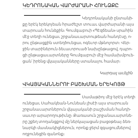
ԱՅ
ԿԵԴՐՈՆԱԿԱՆ ՎԱՐԺԱՐԱՆԻ ՀՈՒՆՁՔԸ
ՌԱ
Յ
Կեդ­րո­նա­կա­նի ըն­տա­նի­
քը ե­րէկ ե­րե­կո­յեան հրա­ժեշտ տուաւ վար­ժա­րա­նի այս
տա­րուան հունձ­քին։ Գում­գա­բուի «Պէզ­ճեան» սրա­հին
մէջ տե­ղի ու­նե­ցաւ շրջա­նա­ւար­տու­թեան հան­դէ­սը, ո­
րու ըն­թաց­քին ստեղ­ծուե­ցաւ ո­գե­ւոր մթնո­լորտ։ Վեր­
ջին տա­րի­նե­րուն ձե­ւա­ւո­րուած նա­խըն­թա­ցով, դպրո­
ցի ըն­թա­ցա­ւարտ­նե­րը Գում­գա­բուի մէջ հա­մախմ­բուե­
ցան՝ ի­րենց վկա­յա­կան­նե­րը ստա­նա­լու հա­մար։
Կարդալ աւելին
Կ
Վ
ՎԿԱՅԱԿԱՆՆԵՐՈՒ ԲԱՇԽՄԱՆ ԵՐԵԿՈՅԹ
Հ
Սա­մա­թիոյ մէջ ե­րէկ տե­ղի
ու­նե­ցաւ Սա­հա­կեան-Նու­նեան լի­սէի այս տա­րուան
շրջա­նա­ւարտ­նե­րուն վկա­յա­կա­նի բաշխ­ման հան­դի­
սա­ւոր ա­րա­րո­ղու­թիւ­նը։ Քա­ռա­սուն շրջա­նա­ւարտ­նե­
րը շքեղ տո­ղանց­քով մը ներ­կա­յա­ցան բա­ցօ­թեայ ձեռ­
նար­կի մաս­նա­կից­նե­րուն, ո­րոնք ջերմ զգա­ցում­նե­րով
ող­ջու­նե­ցին զա­նոնք։