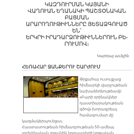
ԿԱԶ­ԴՈՒՐ­ՄԱՆ ԿԱ­ՅԱ­ՆԻ
ՎԱ­ՂՈ­ՒԱՆ Ե­ՂԱ­ՆԱ­ԿԻ ՊԱՇ­ՏՕ­ՆԱ­ԿԱՆ
ԲԱՑ­ՄԱՆ
Ա­ՐԱ­ՐՈ­ՂՈՒ­ԹԻՒՆ­ՆԵ­ՐԸ ՅԵ­ՏԱՁ­ԳՈ­ՒԱԾ
ԵՆ՝
ԵՐԿ­ՐԻ Ի­ՐԱ­ԴԱՐ­ՁՈՒ­ԹԻՒՆ­ՆԵ­ՐՈՒՆ ԲԵ­
ՐՈՒ­ՄՈՎ։
Կարդալ աւելին
ՈՒ
ՇԱ
ՀԵՌԱՀԱՐ ՋԱՆՔԵՐՈՒ ՇԱՐԺՈՒՄ
ՐՈ
ԹԻ
Թրքահայ ուսուցչաց
հիմնարկի վարչութեան
նախաձեռնութեամբ
«Բարի օրինակներ
դաստիարակութեան
գծով» խորագրեալ
համագումար մը
կազմակերպուեցաւ:
Հաստատութեան հիմնադրութեան 50-ամեայ
յոբելենական շրջանին նորաստեղծ կրթական