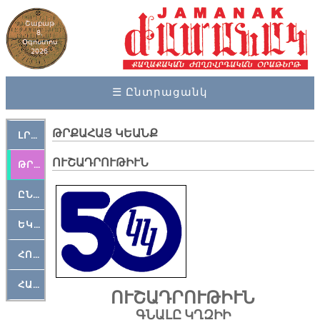
Շաբաթ
8,
Օգոստոս
2026
☰ Ընտրացանկ
ԹՐՔԱՀԱՅ ԿԵԱՆՔ
ԼՐԱՀՈՍ
ՈՒ­ՇԱԴ­ՐՈՒ­ԹԻՒՆ
ԹՐՔԱՀԱՅ ԿԵԱՆՔ
ԸՆԿԵՐԱՄՇԱԿՈՒԹԱՅԻՆ
ԵԿԵՂԵՑԱԿԱՆ
ՀՈԳԵՄՏԱՒՈՐ
ՀԱՐԹԱԿ
ՈՒ­ՇԱԴ­ՐՈՒ­ԹԻՒՆ
ԳՆԱ­ԼԸ ԿՂԶԻԻ