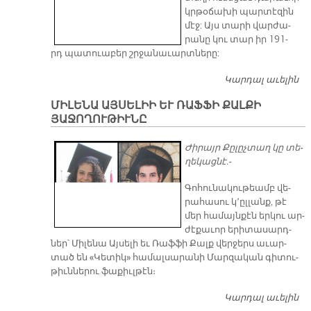
կրթօ­ճա­խի պար­տէ­զին
մէջ: Այս տա­րի վար­ժա­
րա­նը կու տար իր 191-
րդ պա­տուա­բեր շրջա­նա­ւարտ­նե­րը:
Կարդալ աւելին
ՄԽ
ԹԱ
ՄԻԼԵՆԱ ԱՅՍԵԼԻԻ ԵՒ ՌԱՖՖԻ ՔԱԼՔԻ
Ր
ՅԱՋՈՂՈՒԹԻՒՆԸ
ՎԱ
ԺԱ
Ժի­րայր Քը­լըչ­տաղ կը տե­
ՆԻ
ղե­կաց­նէ.-
Մ
ՇՐ
Գո­հու­նա­կու­թեամբ վե­
ՆԱ
րա­հա­սու կ՚ըլ­լանք, թէ
ՒԱ
մեր հա­մայն­քէն եր­կու ար­
Տ
ժէ­քա­ւոր ե­րի­տա­սարդ­
ՀԱ
ներ՝ Մի­լե­նա Այ­սե­լի եւ Ռաֆ­ֆի Քալք վեր­ջերս ա­ւար­
Դ
տած են «Կե­տիկ» հա­մալ­սա­րա­նի Մար­զա­կան գի­տու­
թիւն­նե­րու ֆա­քիւլ­թէն։
Կարդալ աւելին
Մ