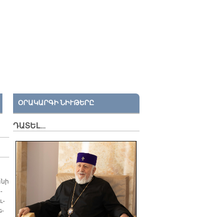
ՕՐԱԿԱՐԳԻ ՆԻՒԹԵՐԸ
ԴԱՏԵԼ…
­նի
­
ւ­
ե­