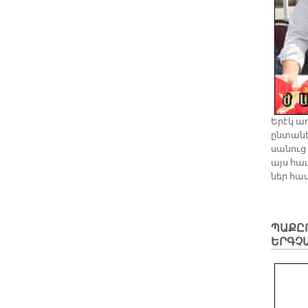
Ե­րէկ ա
ըն­տա­նե
սա­նուց
այս հա­
ներ հա­
ՊԱՔԸ
ԵՐԳՉ