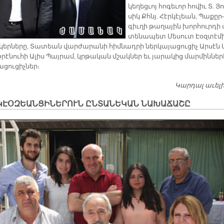
կե­ղեց­ւոյ հո­գե­ւոր հո­վիւ Տ. Յո
սիկ Քհնյ. Հէր­կէ­լեան, Պա­քըր­
գիւ­ղի թա­ղա­յին խոր­հուր­դի 
տե­նա­պետ Մե­սուտ Էօզ­տէ­մ
­կեր­նե­րը, Տա­տեան վար­ժա­րա­նի հիմ­նադ­րի ներ­կա­յա­ցու­ցիչ Ար­սէն 
­րէ­նու­հի Ա­լիս Պայ­րամ, կրթա­կան մշակ­ներ եւ յա­րա­կից մար­մին­նե­ր
ա­ցու­ցիչ­ներ։
Կարդալ աւել
ԿԷՕԶԵԱՆՑԻՆԵՐՈՒՆ ԸՆՏԱՆԵԿԱՆ ՆԱԽԱՃԱՇԸ