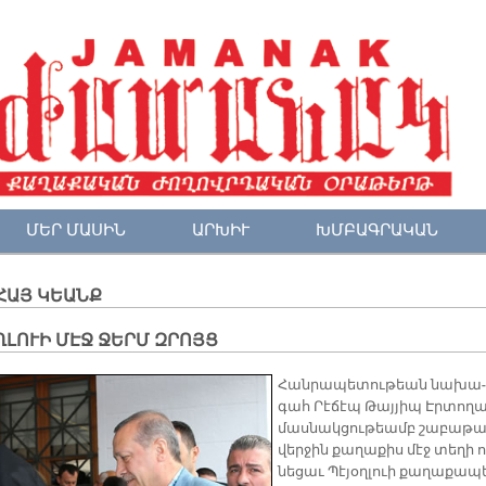
ՄԵՐ ՄԱՍԻՆ
ԱՐԽԻՒ
ԽՄԲԱԳՐԱԿԱՆ
ՀԱՅ ԿԵԱՆՔ
ԼՈՒԻ ՄԷՋ ՋԵՐՄ ԶՐՈՅՑ
Հան­րա­պե­տու­թեան նա­խա­
գահ Րէ­ճէպ Թայ­յիպ Էր­տո­ղա
մաս­նակ­ցու­թեամբ շա­բա­թա
վեր­ջին քա­ղա­քիս մէջ տե­ղի ո
նե­ցաւ Պէ­յօղ­լուի քա­ղա­քա­պ