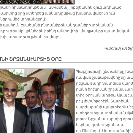
անի հիմնադրութեան 120-ամեայ յոբելեանին զուգադիպած
ւարտից օրը ստեղծեց աննախընթաց խանդավառութիւն՝
ներու մեծ տողանցքով:
 պահուն Էսաեանի ընտանիքին անդամները տօնական
րութեամբ կրկնեցին իրենց անփոփոխ մաղթանքը պատմական
խի յարատեւութեան համար:
Կարդալ աւել
ԱՆԻ ՇՐՋԱՆԱՒԱՐՏԻՑ ՕՐԸ
Պա­քըր­գիւ­ղի ըն­տա­նի­քը խա
դա­վառ շա­բա­թա­վերջ մը ա
րե­ցաւ թա­ղի Տա­տեան վար­
րա­նի ե­րէ­կուան շրջա­նա­ւար
տից օ­րուան առ­թիւ։ Այս­պէս,
րէկ յետ­մի­ջօ­րէին Տա­տեան
վար­ժա­րա­նի պար­տէ­զին մէ
ստեղ­ծուե­ցաւ տօ­նա­կան մթ
լորտ։ Շրջա­նա­ւար­տից օ­րո
ներ­կայ գտնուե­ցան թա­
ղի Ծնունդ Ս. Աստուա­ծա­ծին 