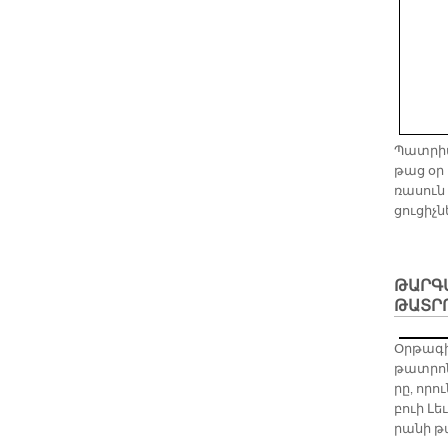
Պատ­րիա
թաց օր հ
ռա­սուն
ցու­ցիչ­ն
ԹԱՐԳ
ԹԱՏՐ
Օր­թա­գի
թատ­րո­
րը, ո­ր
բուի Լե
րա­նի թա