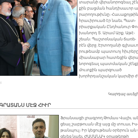
տա­րա­նի վե­րա­նո­րո­գեալ շէն
քին բաց­ման հան­դի­սա­ւոր ա
րա­րո­ղու­թիւ­նը։ Հա­ւա­քոյ­թի
հրա­ւի­րուած էր նաեւ Պատ­
րիար­քա­կան Ընդ­հա­նուր Փո
խա­նորդ Տ. Ա­րամ Արք. Ա­թէ­
շեան։ Պաշ­տօ­նա­կան ճա­ռե­
րէն վերջ, Էր­տո­ղա­նի գլխա­ւո
րու­թեամբ պա­տուոյ հիւ­րե­ր
միաս­նա­բար հա­տե­ցին վե­ր
նո­րո­գեալ պատ­մա­կան շէն­ք
մուտ­քին պար­զուած
խորհրդան­շա­կան կար­միր 
։
Կարդալ աւել
ԳՐԱՏԱՆՍ ՄԷՋ ՀԻՒՐ
Ֆրան­սա­ցի լրագ­րող Թո­մաս Վա­լիւ ա
ցեալ շաբթուան մէջ այց մը տուաւ Իս
թան­պուլ։ Իր կե­ցու­թեան օ­րե­րուն ան 
ցե­լեց նաեւ ԺԱ­ՄԱ­ՆԱԿ օ­րա­թեր­թի