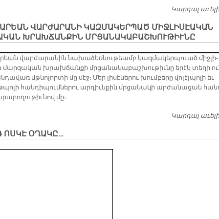
Կարդալ աւել
ԱՐԵԱՆ ՎԱՐԺԱՐԱՆԻ ԿԱԶՄԱԿԵՐՊԱԾ ՄԻՋԼԻՍԷԱԿԱՆ
ԱԿԱՆ ԽՐԱԽՃԱՆՔԻՆ ՄՐՑԱՆԱԿԱԲԱՇԽՈՒԹԻՒՆԸ
րեան վար­ժա­րա­նին նա­խա­ձեռ­նու­թեամբ կազ­մա­կեր­պուած միջ­լի­
 մար­զա­կան խրախ­ճան­քի մրցա­նա­կա­բաշ­խու­թիւ­նը ե­րէկ տե­ղի ու­
դա­վառ մթնո­լոր­տի մը մէջ։ Մեր լի­սէ­նե­րու խում­բե­րը վո­լէյ­պո­լի եւ
­պո­լի հան­դի­պում­նե­րու ար­դիւն­քին մրցա­նա­կի ար­ժա­նա­ցան հան­
­րա­րո­ղու­թիւ­նով մը։
Կարդալ աւել
Դ ՈՍԿԷ ՕՂԱԿԸ…