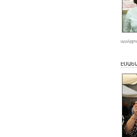
պակ­ցո
ԷՍԱԵ