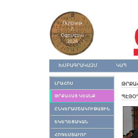
Ուրբաթ
7,
Օգոստոս
2026
ԽՄԲԱԳՐԱԿԱԶՄ
ԿԱՊ
ԼՐԱՀՈՍ
ԹՐՔԱ
ԹՐՔԱՀԱՅ ԿԵԱՆՔ
ՊԷՅՕՂ
ԸՆԿԵՐԱՄՇԱԿՈՒԹԱՅԻՆ
ԵԿԵՂԵՑԱԿԱՆ
ՀՈԳԵՄՏԱՒՈՐ