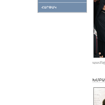
ՀԱՐԹԱԿ
պա­ւէ­նը
ԽՄԲԱ