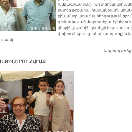
խմբագ­րա­տու­նը, ուր տե­ղե­կու­թիւն­ն
քա­ղեց թրքա­հայ հա­մա­յն­քա­յին կեան
քին, ա­նոր ա­ռաջ­նա­հեր­թու­թիւն­նե­րու
դի­մագ­րա­ւած մար­տահ­րա­ւէր­նե­րուն
վեր­ջին շրջա­նին կեան­քի կո­չուած բա­
փո­խում­նե­րու դրա­կան ար­դիւն­քին կ
ւ­թեամբ։
Կարդալ աւել
ԱՆՑԻՆԵՐՈՒ ՀԱՒԱՔ