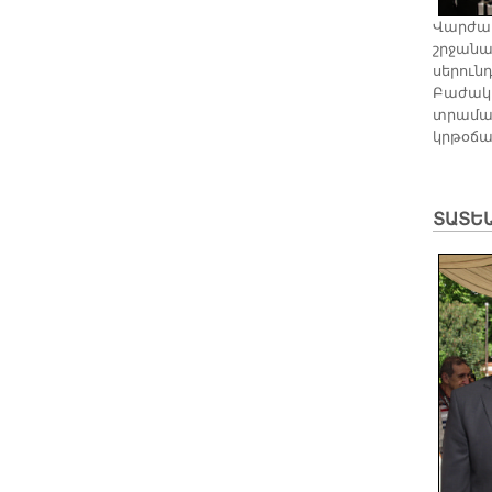
Վարժար
շրջանա
սերունդ
Բաժակի
տրամադ
կրթօճա
ՏԱՏԵ