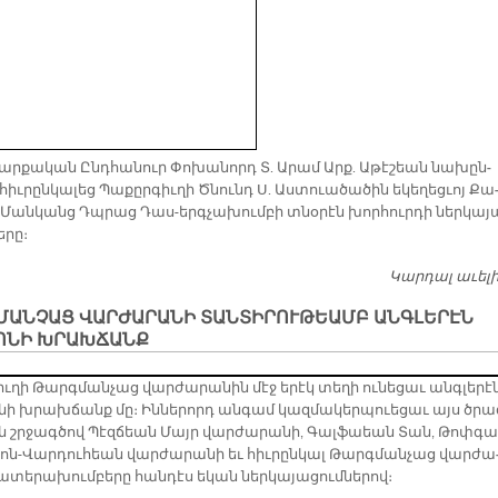
ր­քա­կան Ընդ­հա­նուր Փո­խա­նորդ Տ. Ա­րամ Արք. Ա­թէ­շեան նա­խըն­
իւ­րըն­կա­լեց Պա­քըր­գիւ­ղի Ծնունդ Ս. Աստուա­ծա­ծին ե­կե­ղեց­ւոյ Քա
 Ման­կանց Դպրաց Դաս-երգ­չա­խում­բի տնօ­րէն խոր­հուր­դի ներ­կա­յ
ե­րը։
Կարդալ աւել
ՄԱՆՉԱՑ ՎԱՐԺԱՐԱՆԻ ՏԱՆՏԻՐՈՒԹԵԱՄԲ ԱՆԳԼԵՐԷՆ
ՈՆԻ ԽՐԱԽՃԱՆՔ
ւ­ղի Թարգ­ման­չաց վար­ժա­րա­նին մէջ ե­րէկ տե­ղի ու­նե­ցաւ անգ­լե­րէ
նի խրախ­ճանք մը։ Ին­նե­րորդ ան­գամ կազ­մա­կեր­պուե­ցաւ այս ծրա­
ուն շրջագ­ծով Պէզ­ճեան Մայր վար­ժա­րա­նի, Գալ­ֆաեան Տան, Թոփ­գա
­ւոն-Վար­դու­հեան վար­ժա­րա­նի եւ հիւ­րըն­կալ Թարգ­ման­չաց վար­ժա
­տե­րա­խում­բե­րը հան­դէս ե­կան ներ­կա­յա­ցում­նե­րով։