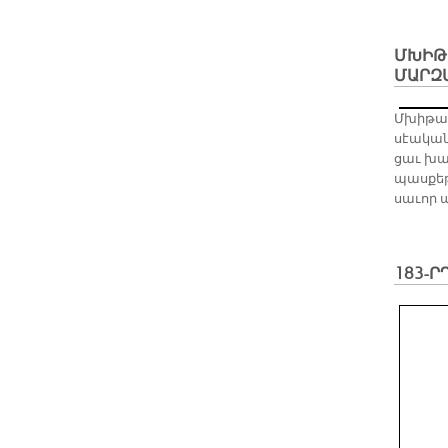
ՄԽԻԹ
ՄԱՐԶ
Մխի­թա­
սէա­կան
ցաւ խան­
պաս­քեթ
սա­ւոր ա
183-Ր