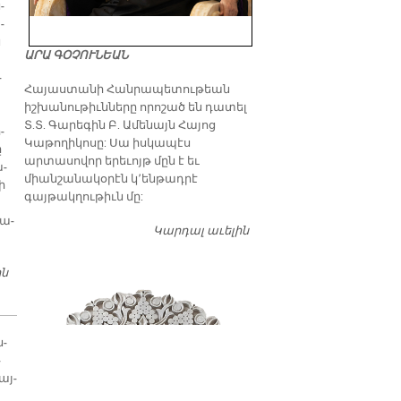
­
­
ն
ԱՐԱ ԳՕՉՈՒՆԵԱՆ
­
​Հայաստանի Հանրապետութեան
իշխանութիւնները որոշած են դատել
Տ.Տ. Գարեգին Բ. Ամենայն Հայոց
­
Կաթողիկոսը: Սա իսկապէս
ը
արտասովոր երեւոյթ մըն է եւ
ա­
միանշանակօրէն կ՚ենթադրէ
ի
գայթակղութիւն մը:
ժա­
Կարդալ աւելին
Դատել…
ին
ՊԷՅՕՂԼՈՒԻ ՄԷՋ ՋԵՐՄ ԶՐՈՅՑ
ն­
­
այ­