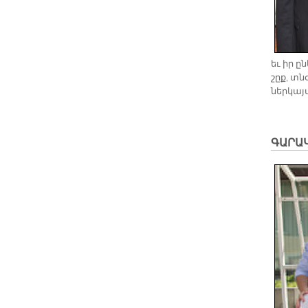
եւ իր ըն
շըք, տնօ
ներ­կա­յ
ԳԱՐԱ