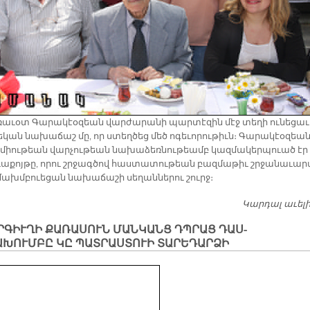
­ռա­ւօտ Գա­րա­կէօ­զեան վար­ժա­րա­նի պար­տէ­զին մէջ տե­ղի ու­նե­ցաւ
­կան նա­խա­ճաշ մը, որ ստեղ­ծեց մեծ ո­գե­ւո­րու­թիւն։ Գա­րա­կէօ­զեա
 միու­թեան վար­չու­թեան նա­խա­ձեռ­նու­թեամբ կազ­մա­կեր­պուած էր
ւա­քոյ­թը, ո­րու շրջագ­ծով հաս­տա­տու­թեան բազ­մա­թիւ շրջա­նա­ւար
մախմ­բուե­ցան նա­խա­ճա­շի սե­ղան­նե­րու շուրջ։
Կարդալ աւել
ՐԳԻՒՂԻ ՔԱՌԱՍՈՒՆ ՄԱՆԿԱՆՑ ԴՊՐԱՑ ԴԱՍ-
ԱԽՈՒՄԲԸ ԿԸ ՊԱՏՐԱՍՏՈՒԻ ՏԱՐԵԴԱՐՁԻ