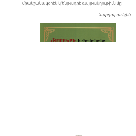
միանշանակօրէն կ՚ենթադրէ գայթակղութիւն մը:
Կարդալ աւելին
Դ