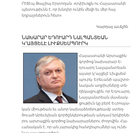
Րէճէպ Թայյիպ Էրտողան. «Սփիւռքն ու Հայաստանի
պետութիւնն է, որ խնդիր ունին մեզի եւ մեր հայ
եղբայրներուն հետ»:
Կարդալ աւելին
Ա
Զ
ՆԱԽԱՐԱՐ ԵԴՈՒԱՐԴ ՆԱԼՊԱՆՏԵԱՆ
Կ՚ԱՅՑԵԼԷ ԼԻՒՔՍԵՄՊՈՒՐԿ
Հա­յաս­տա­նի Ար­տա­քին
գոր­ծոց նա­խա­րար Ե­
դուարդ Նալ­պան­տեան
այ­սօր կ՚այ­ցե­լէ Լիւք­սեմ­
պուրկ։ Ե­րե­ւա­նի պաշ­տօ­
նա­կան աղ­բիւր­նե­րը տե­
ղե­կա­ցու­ցին, որ Ե­դուարդ
Նալ­պան­տեան մաս­նակ­
ցու­թիւն կը բե­րէ Եւ­րո­պա­
կան միու­թեան եւ ա­նոր նա­խա­ձեռ­նու­թեամբ ստեղ­
ծուած Ա­րե­ւե­լեան գոր­ծըն­կե­րու­թեան ան­դամ եր­կիր­նե­
րու ար­տա­քին գոր­ծոց նա­խա­րար­նե­րու ժո­ղո­վին։ Հա­
ւա­նա­կան է, որ ան յա­րա­կից հան­դի­պում­ներ ալ ու­նե­