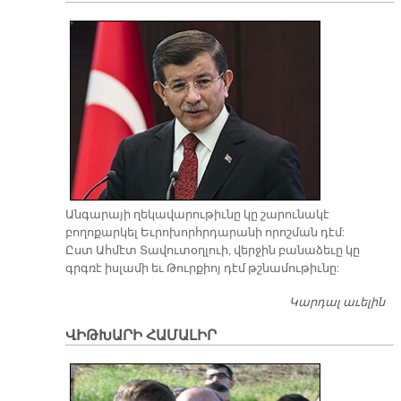
Բ
Մ
Մ
Անգարայի ղեկավարութիւնը կը շարունակէ
բողոքարկել Եւրոխորհրդարանի որոշման դէմ:
Ըստ Ահմէտ Տավուտօղլուի, վերջին բանաձեւը կը
գրգռէ իսլամի եւ Թուրքիոյ դէմ թշնամութիւնը:
Կարդալ աւելին
Զ
Չ
ՎԻԹԽԱՐԻ ՀԱՄԱԼԻՐ