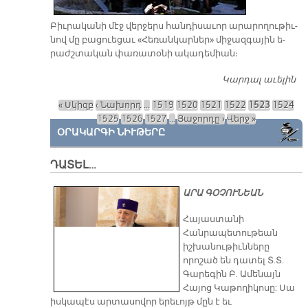
Բիւ­րա­կա­նի մէջ վեր­ջերս հան­դի­սա­ւոր ա­րա­րո­ղու­թիւ­
նով մը բա­ցուե­ցաւ «Հե­ռան­կար­ներ» մի­ջազ­գա­յին ե­
րաժշ­տա­կան փա­ռա­տօ­նի ա­կա­դե­միան։
Կարդալ աւելին
«Հ
Ա
« Սկիզբ
‹ Նախորդ
…
1519
1520
1521
1522
1523
1524
Էջեր
1525
1526
1527
…
Յաջորդը ›
Վերջ »
ՕՐԱԿԱՐԳԻ ՆԻՒԹԵՐԸ
ԴԱՏԵԼ…
ԱՐԱ ԳՕՉՈՒՆԵԱՆ
​Հայաստանի
Հանրապետութեան
իշխանութիւնները
որոշած են դատել Տ.Տ.
Գարեգին Բ. Ամենայն
Հայոց Կաթողիկոսը: Սա
իսկապէս արտասովոր երեւոյթ մըն է եւ