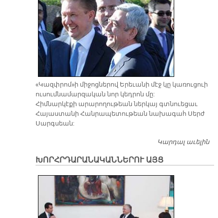
«Կազփրոմ»ի միջոցներով Երեւանի մէջ կը կառուցուի
ուսումնամարզական նոր կեդրոն մը:
Հիմնարկէքի արարողութեան ներկայ գտնուեցաւ
Հայաստանի Հանրապետութեան նախագահ Սերժ
Սարգսեան:
Կարդալ աւելին
Վ
Հ
ԽՈՐՀՐԴԱՐԱՆԱԿԱՆՆԵՐՈՒ ԱՅՑ