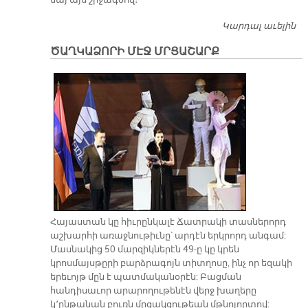
նայ այս շրջագ­ծով։
Կարդալ աւելին
Ն
Ե
ԾԱՂԿԱՁՈՐԻ ՄԷՋ ՄՐՑԱՇԱՐՔ
Ն
Կ՚
Լ
Հայաստան կը հիւրընկալէ Ճատրակի տասներորդ
աշխարհի առաջնութիւնը՝ արդէն երկրորդ անգամ:
Մասնակից 50 մարզիկներէն 49-ը կը կրեն
կրոսմայսթըրի բարձրագոյն տիտղոսը, ինչ որ եզակի
երեւոյթ մըն է պատմականօրէն: Բացման
հանդիսաւոր արարողութենէն վերջ խաղերը
կ՚ընթանան բուռն մրցակցութեան մթնոլորտով: