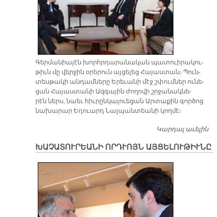
Գեր­մա­նիա­յէն խորհր­դա­րա­նա­կան պա­տուի­րա­կու­
թիւն մը վեր­ջին օ­րե­րուն այ­ցե­լեց Հա­յաս­տան։ Պուն­
տես­թա­կի ան­դամ­նե­րը Ե­րե­ւա­նի մէջ շփում­ներ ու­նե­
ցան Հա­յաս­տա­նի Ազ­գա­յին ժո­ղո­վի շրջա­նակ­նե­
րէն ներս, նաեւ հիւ­րըն­կա­լուե­ցան Ար­տա­քին գոր­ծոց
նա­խա­րար Ե­դուարդ Նալ­պան­տեա­նի կող­մէ։
Կարդալ աւելին
Խ
Ա
ԽԱՉԱՏՈՒՐԵԱՆԻ ՈՐԴՒՈՅՆ ԱՅՑԵԼՈՒԹԻՒՆԸ