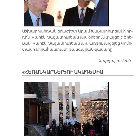
Աշ­խար­հահռ­չակ ե­րա­ժիշտ Ա­րամ Խա­չա­տու­րեա­նի որ­
դին՝ Կա­րէն Խա­չատուրեան այս օ­րե­րուն կ՚այ­ցե­լէ Ե­րե­
ւան։ Կա­րէն Խա­չա­տու­րեան այս առ­թիւ այ­ցե­լեց Կո­մի­
տա­սի նո­րա­հաս­տատ թան­գա­րան-կա­ճա­ռը։
Կարդալ աւելին
Խ
Ո
«ՀԵՌԱՆԿԱՐՆԵՐ»ՈՒ ԱԿԱԴԵՄԻԱ
Ա