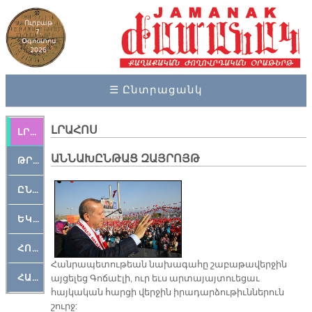
Ուրբաթ
7,
Օգոստոս
2026
☰ Ընտրացանկ
ԼՐԱՀՈՍ
ԼՐԱՀՈՍ
ԱՆՆԱԽԸՆԹԱՑ ԶԱՅՐՈՅԹ
ԹՐՔԱՀԱՅ ԿԵԱՆՔ
ԸՆԿԵՐԱՄՇԱԿՈՒԹԱՅԻՆ
ԵԿԵՂԵՑԱԿԱՆ
ՀՈԳԵՄՏԱՒՈՐ
Հանրապետութեան նախագահը շաբաթավերջին
ՀԱՐԹԱԿ
այցելեց Գոճաէլի, ուր եւս արտայայտուեցաւ
հայկական հարցի վերջին իրադարձութիւններուն
շուրջ: