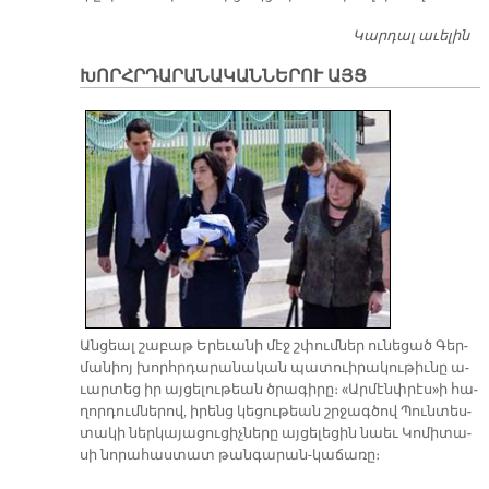
Կարդալ աւելին
Ծ
Մ
ԽՈՐՀՐԴԱՐԱՆԱԿԱՆՆԵՐՈՒ ԱՅՑ
Մ
Ան­ցեալ շա­բաթ Ե­րե­ւա­նի մէջ շփում­ներ ու­նե­ցած Գեր­
մա­նիոյ խորհր­դա­րա­նա­կան պա­տուի­րա­կու­թիւ­նը ա­
ւար­տեց իր այ­ցե­լու­թեան ծրա­գի­րը։ «Ար­մէնփ­րէս»ի հա­
ղոր­դում­նե­րով, ի­րենց կե­ցու­թեան շրջագ­ծով Պուն­տես­
տա­կի ներ­կա­յա­ցու­ցիչ­նե­րը այ­ցե­լե­ցին նաեւ Կո­մի­տա­
սի նո­րա­հաս­տատ թան­գա­րան-կա­ճա­ռը։