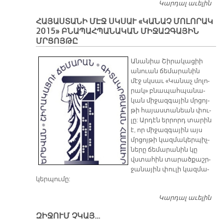
Կարդալ աւելին
Խ
Ա
ՀԱՅԱՍՏԱՆԻ ՄԷՋ ՍԿՍԱՒ «ԿԱՆԱՉ ՄՈԼՈՐԱԿ
2015» ԲՆԱՊԱՀՊԱՆԱԿԱՆ ՄԻՋԱԶԳԱՅԻՆ
ՄՐՑՈՅԹԸ
Ա­նա­նիա Շի­րա­կա­ցիի
ան­ուան ճե­մա­րա­նին
մէջ սկսաւ «Կա­նաչ մո­լո­
րակ» բնա­պահ­պա­նա­
կան մի­ջազ­գա­յին մրցոյ­
թի հա­յաս­տա­նեան փու­
լը: Ար­դէն եր­րորդ տա­րին
է, որ մի­ջազ­գա­յին այս
մրցոյ­թի կազ­մա­կեր­պիչ­
նե­րը ճե­մա­րա­նին կը
վստա­հին տա­րա­ծքաշր­
ջա­նա­յին փու­լի կազ­մա­
կեր­պու­մը:
Կարդալ աւելին
ՀԱ
ՍԿ
ԶԻՋՈՒՄ ՉԿԱՅ…
ՄՈ