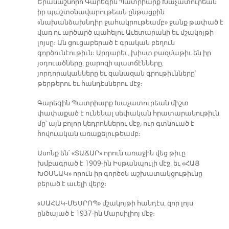
Երանաշնորհ Գարեգին Պատրիարք Խաչատուրեան
իր պաշտօնավարութեան ընթացքին
«նախանձախնդիր ջահակրութեամբ» ջանք թափած է
վառ ու արծարծ պահելու Աւետարանի եւ մշակոյթի
լոյսը։ Ան ցուցաբերած է գրական բեղուն
գործունէութիւն։ Արդարեւ, խիստ բազմաթիւ են իր
յօդուածները, քարոզի պատճէնները,
յորդորականները եւ զանազան գրութիւնները՝
թերթերու եւ հանդէսներու մէջ։
Գարեգին Պատրիարք Խաչատուրեան միշտ
փափաքած է ունենալ սեփական հրատարակութիւն
մը՝ այն բոլոր կեդրոններու մէջ, ուր գտնուած է
հովուական առաքելութեամբ։
Ասոնք են՝ «ՏԱՃԱՐ» որուն առաջին վեց թիւը
խմբագրած է 1909-ին Իսթանպուլի մէջ, եւ «ՀԱՅ
ԽՕՍՆԱԿ» որուն իր գործօն աշխատակցութիւնը
բերած է աւելի վերջ։
«ՍԱՀԱԿ-ՄԵՍՐՈՊ» մշակոյթի հանդէս, զոր լոյս
ընծայած է 1937-ին Մարսիլիոյ մէջ։