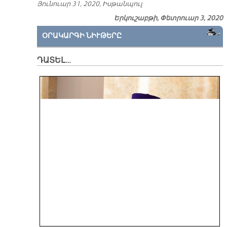
Յունուար 31, 2020, Իսթանպուլ
Երկուշաբթի, Փետրուար 3, 2020
ՕՐԱԿԱՐԳԻ ՆԻՒԹԵՐԸ
ԴԱՏԵԼ…