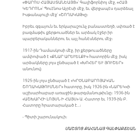
«ՓԱՐՈՍ ՀԱՅԱՍՏԱՆԵԱՅՑ»՝ Գալիֆորնիոյ մէջ, «ՀԱՅ
ԿԵԴՐՈՆ»՝ Պուէնոս-Այրէսի մէջ, եւ վերջապէս դարձեալ
Իսթանպուլի մէջ՝ «ՇՈՂԱԿԱԹ»ը։
Իբրեւ զգայուն եւ երկարաշունչ բանաստեղծ, սփռած է
բազմաթիւ քերթուածներ եւ արձակ էջեր իր
պարբերականներու եւ այլ հանէսներու մէջ։
1917-ին Դամասկոսի մէջ, իր քերթուածները
ամփոփած է «ՔՆԱՐ ԱՐԵՒԵԼՔԻ» հատորին մէջ, իսկ
արձակները լոյս ընծայած է «ԽՈՀԵՐ ԵՒ ՅՈՒՇԵՐ»
անունով։
1925-ին լոյս ընծայած է «ԿՐՕՆԱԲԱՐՈՅԱԿԱՆ
ՇՈՂԱԿԱԹՈՒՄՆԵՐ» հատորը, իսկ 1926-ին «ՆԱՐԵԿ»ի
աշխարհաբար առաջին թարգմանութիւնը։ 1936-ին
«ԱՇԽԱՐՀԻ ԼՈՅՍՆ Ի ՀԱՅՍ» Ա. Հատոր եւ 1939-ին Բ.
Հատորը հրատարակած է…։
- Պիտի շարունակուի։
ՄԱՇ­ՏՈՑ ՔԱ­ՀԱ­ՆԱՅ ԳԱԼ­ՓԱՔ­ՃԵԱՆ