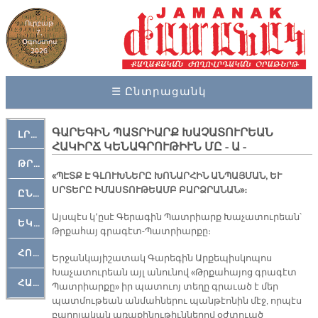
Ուրբաթ
7,
Օգոստոս
2026
☰ Ընտրացանկ
ԳԱՐԵԳԻՆ ՊԱՏՐԻԱՐՔ ԽԱՉԱՏՈՒՐԵԱՆ
ԼՐԱՀՈՍ
ՀԱԿԻՐՃ ԿԵՆԱԳՐՈՒԹԻՒՆ ՄԸ - Ա -
ԹՐՔԱՀԱՅ ԿԵԱՆՔ
«ՊԷՏՔ Է ԳԼՈՒԽՆԵՐԸ ԽՈՆԱՐՀԻՆ ԱՆՊԱՅՄԱՆ, ԵՒ
ՍՐՏԵՐԸ ԻՄԱՍՏՈՒԹԵԱՄԲ ԲԱՐՁՐԱՆԱՆ»։
ԸՆԿԵՐԱՄՇԱԿՈՒԹԱՅԻՆ
Այսպէս կ՚ըսէ Գերագին Պատրիարք Խաչատուրեան՝
ԵԿԵՂԵՑԱԿԱՆ
Թրքահայ գրագէտ-Պատրիարքը։
ՀՈԳԵՄՏԱՒՈՐ
Երջանկայիշատակ Գարեգին Արքեպիսկոպոս
Խաչատուրեան այլ անունով «Թրքահայոց գրագէտ
ՀԱՐԹԱԿ
Պատրիարքը» իր պատուոյ տեղը գրաւած է մեր
պատմութեան անմահներու պանթէոնին մէջ, որպէս
բարոյական առաքինութիւններով օժտուած