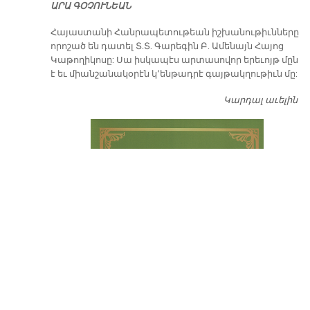
ԱՐԱ ԳՕՉՈՒՆԵԱՆ
​Հայաստանի Հանրապետութեան իշխանութիւնները
որոշած են դատել Տ.Տ. Գարեգին Բ. Ամենայն Հայոց
Կաթողիկոսը: Սա իսկապէս արտասովոր երեւոյթ մըն
է եւ միանշանակօրէն կ՚ենթադրէ գայթակղութիւն մը:
Կարդալ աւելին
Դ