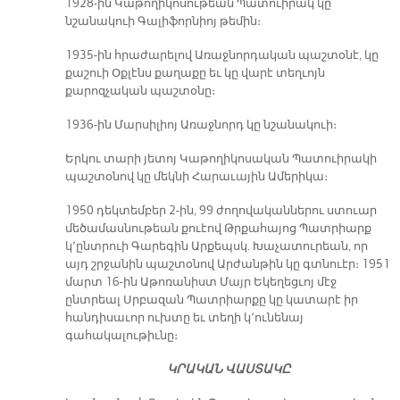
1928-ին Կաթողիկոսութեան Պատուիրակ կը
նշանակուի Գալիֆորնիոյ թեմին։
1935-ին հրաժարելով Առաջնորդական պաշտօնէ, կը
քաշուի Օքլէնս քաղաքը եւ կը վարէ տեղւոյն
քարոզչական պաշտօնը։
1936-ին Մարսիլիոյ Առաջնորդ կը նշանակուի։
Երկու տարի յետոյ Կաթողիկոսական Պատուիրակի
պաշտօնով կը մեկնի Հարաւային Ամերիկա։
1950 դեկտեմբեր 2-ին, 99 ժողովականներու ստուար
մեծամասնութեան քուէով Թրքահայոց Պատրիարք
կ՚ընտրուի Գարեգին Արքեպսկ. Խաչատուրեան, որ
այդ շրջանին պաշտօնով Արժանթին կը գտնուէր։ 1951
մարտ 16-ին Աթոռանիստ Մայր Եկեղեցւոյ մէջ
ընտրեալ Սրբազան Պատրիարքը կը կատարէ իր
հանդիսաւոր ուխտը եւ տեղի կ՚ունենայ
գահակալութիւնը։
ԿՐԱԿԱՆ ՎԱՍՏԱԿԸ