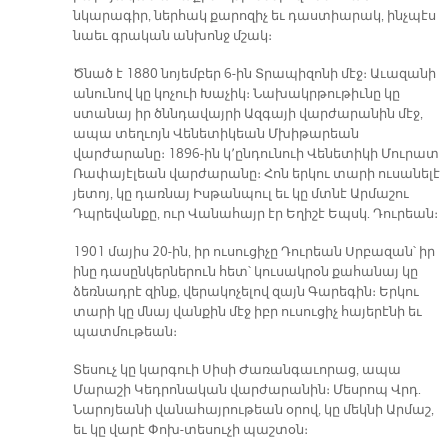
նկարագիր, ներհակ քարոզիչ եւ դաստիարակ, ինչպէս
նաեւ գրական անխոնջ մշակ։
Ծնած է 1880 նոյեմբեր 6-ին Տրապիզոնի մէջ։ Աւազանի
անունով կը կոչուի Խաչիկ։ Նախակրթութիւնը կը
ստանայ իր ծննդավայրի Ազգայի վարժարանին մէջ,
ապա տեղւոյն Վենետիկեան Մխիթարեան
վարժարանը։ 1896-ին կ՚ընդունուի Վենետիկի Մուրատ
Ռափայէլեան վարժարանը։ Հոն երկու տարի ուսանելէ
յետոյ, կը դառնայ Իսթանպուլ եւ կը մտնէ Արմաշու
Դպրեվանքը, ուր Վանահայր էր Եղիշէ Եպսկ. Դուրեան։
1901 մայիս 20-ին, իր ուսուցիչը Դուրեան Սրբազան՝ իր
ինը դասընկերներուն հետ՝ կուսակրօն քահանայ կը
ձեռնադրէ զինք, վերակոչելով զայն Գարեգին։ Երկու
տարի կը մնայ վանքին մէջ իբր ուսուցիչ հայերէնի եւ
պատմութեան։
Տեսուչ կը կարգուի Սիսի Ժառանգաւորաց, ապա
Մարաշի Կեդրոնական վարժարանին։ Մեսրոպ Վրդ.
Նարոյեանի վանահայրութեան օրով, կը մեկնի Արմաշ,
եւ կը վարէ Փոխ-տեսուչի պաշտօն։