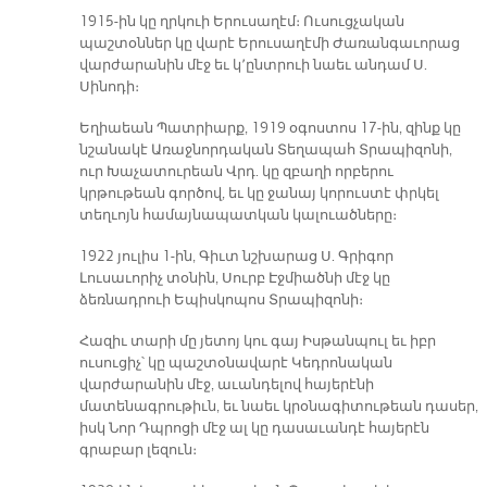
1915-ին կը ղրկուի Երուսաղէմ։ Ուսուցչական
պաշտօններ կը վարէ Երուսաղէմի Ժառանգաւորաց
վարժարանին մէջ եւ կ՚ընտրուի նաեւ անդամ Ս.
Սինոդի։
Եղիաեան Պատրիարք, 1919 օգոստոս 17-ին, զինք կը
նշանակէ Առաջնորդական Տեղապահ Տրապիզոնի,
ուր Խաչատուրեան Վրդ. կը զբաղի որբերու
կրթութեան գործով, եւ կը ջանայ կորուստէ փրկել
տեղւոյն համայնապատկան կալուածները։
1922 յուլիս 1-ին, Գիւտ նշխարաց Ս. Գրիգոր
Լուսաւորիչ տօնին, Սուրբ Էջմիածնի մէջ կը
ձեռնադրուի Եպիսկոպոս Տրապիզոնի։
Հազիւ տարի մը յետոյ կու գայ Իսթանպուլ եւ իբր
ուսուցիչ՝ կը պաշտօնավարէ Կեդրոնական
վարժարանին մէջ, աւանդելով հայերէնի
մատենագրութիւն, եւ նաեւ կրօնագիտութեան դասեր,
իսկ Նոր Դպրոցի մէջ ալ կը դասաւանդէ հայերէն
գրաբար լեզուն։