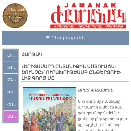
Հինգշաբթի
6,
Օգոստոս
2026
☰ Ընտրացանկ
ՀԱՐԹԱԿ
ԼՐԱՀՈՍ
«Ե­ՐԻ­ՏԱ­ՍԱՐԴ ԸՆ­ՏԱ­ՆԻ­ՔԻՆ ԱՍ­ՏՈՒԱ­ԾԱ­
ԹՐՔԱՀԱՅ ԿԵԱՆՔ
ՇՈՒՆ­ՉԸ»՝ ՈՒ­ՐԱ­ԽՈՒ­ԹԵԱՄԲ ԸՆ­ԹԵՐ­ՑՈՒԵ­
ԼԻՔ ԳՈՐԾ ՄԸ
ԸՆԿԵՐԱՄՇԱԿՈՒԹԱՅԻՆ
ԱՐԱԶ ԳՈՃԱՅԵԱՆ
ԵԿԵՂԵՑԱԿԱՆ
Նոր գիրք մը ունենալը
ՀՈԳԵՄՏԱՒՈՐ
աշխարհի ամենէն լաւ
զգացումներէն մէկն է,
ՀԱՐԹԱԿ
քանի որ ընթերցողին յոյս
կը ներշնչէ, թէ՝ ան նոր
աշխարհ մը պիտի