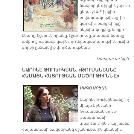
ճամբորդէ գիրքի էջերուն
ընդմէջէն: Գիրքին
բովանդակութիւնը` իր
կարգին, բայց գիրքը
ինքնին` կողքիը, կողքի
նկարը, էջերուն որակը, էջադրումը, տառատեսակը՝
ամբողջութեամբ կարեւոր դերակատարութիւն ունին
գիրքի ընծայելիք փորձառութեան:
Կարդալ աւելին
«Ե­
տ
​ՆԱՐԻՆԷ ԹՈՒԽԻԿԵԱՆ. «ԹՈՒՄԱՆԵԱՆԸ
ս
ՀԱՄԱՅՆ ՀԱՅՈՒԹԵԱՆ ՄԵԾՈՒԹԻՒՆՆ Է»
Ըն
տա
ՍԱԳՕ ԱՐԵԱՆ
քի
Աս
Նարինէ Թուխիկեանը, ոչ
տո
միայն Երեւանի
ծա
Թումանեան տուն-
շո
թանգարանի
չը»
տնօրէնուհին է, այլ նաեւ
րա
Հայաստանի բազմերանգ մշակութային կեանքին
խո