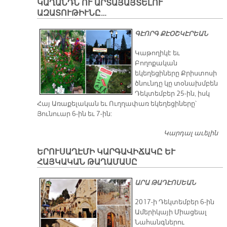
ԿԱՂԱՆԴՆ ՈՒ ԱՐՏԱՅԱՅՏԵԼՈՒ
ԱՐ
ԱԶԱՏՈՒԹԻՒՆԸ…
Ա
Ի՞
ԳԷՈՐԳ ՔԷՕՇԿԷՐԵԱՆ
Պ
Կաթողիկէ եւ
Բողոքական
եկեղեցիները Քրիստոսի
ծնունդը կը տօնախմբեն
Դեկտեմբեր 25-ին, իսկ
Հայ Առաքելական եւ Ուղղափառ եկեղեցիները՝
Յունուար 6-ին եւ 7-ին:
Կարդալ աւելին
ԿԱ
Ա
ԵՐՈՒՍԱՂԷՄԻ ԿԱՐԳԱՎԻՃԱԿԸ ԵՒ
Ա
ՀԱՅԿԱԿԱՆ ԹԱՂԱՄԱՍԸ
ԱՐԱ ԹԱԴԷՈՍԵԱՆ
2017-ի Դեկտեմբեր 6-ին
Ամերիկայի Միացեալ
Նահանգներու