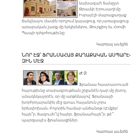
նախագահ Տանըլտ
Թրամփ Երուսաղէմը
Իսրայէլի մայրաքաղաք
ճանչնալու մասին որոշում կայացուց, որ յառաջացուց
արաբական շարք մը երկիրներու, Թուրքիոյ եւ Հռոմի
Պապի դժգոհութիւնը:
Կարդալ աւելին
Ե
Կ
ՆՈՐ ԷՋ՝ ՖՐԱՆ­ՍԱ­ՀԱՅ ՔԱ­ՂԱ­ՔԱ­ԿԱՆ ԱՍ­ՊԱ­ՐԷ­
ԵՒ
ԶԻՆ ՄԷՋ
Թ
Ժ. Չ.
Ֆրանսա հաստատուած
հայութիւնը տարագրութեան շրջանէն դար մը յետոյ,
անակնկալօրէն, օր մը արթննալով՝ Ֆրանսայի
խորհրդարանին մէջ գտաւ հայանուն չորս
երեսփոխան։ Բոլորին համար անծանօթ դէմքեր՝
հայե՞ր, ծագումո՞վ հայեր, ֆրանսահայե՞ր, թէ՞
պարզապէս ֆրանսացիներ։
Կարդալ աւելին
Նո