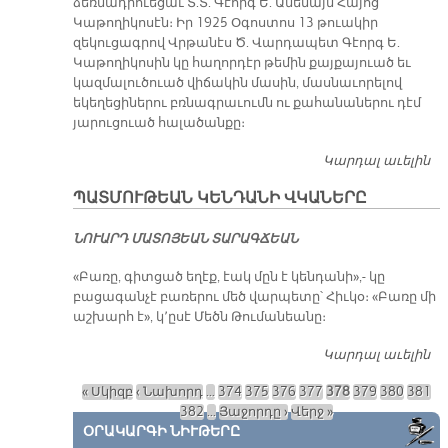
ձեռնադրուեցաւ Տ.Տ. Գէորգ Ե. Ամենայն Հայոց
Կաթողիկոսէն։ Իր 1925 Օգոստոս 13 թուակիր
զեկուցագրով Վրթանէս Ծ. Վարդապետ Գէորգ Ե.
Կաթողիկոսին կը հաղորդէր թեմին քայքայուած եւ
կազմալուծուած վիճակին մասին, մասնաւորելով
եկեղեցիներու բռնագրաւումն ու քահանաներու դէմ
յարուցուած հալածանքը։
Կարդալ աւելին
ԱՐ
ՑԱ
ՊԱՏ­ՄՈՒ­ԹԵԱՆ ԿԵՆ­ԴԱ­ՆԻ ՎԿԱ­ՆԵ­ՐԸ
Խ
ՀԱ
ՆՈՒԱՐԴ ՄԱՏՈՅԵԱՆ ՏԱՐԱԳՃԵԱՆ
Յ
Ե­
«Բառը, գիտցած եղէք, էակ մըն է կենդանի»,- կը
ՂԵ
բացագանչէ բառերու մեծ վարպետը՝ Հիւկօ։ «Բառը մի
ՑԱ
աշխարհ է», կ՚ըսէ Մեծն Թումանեանը։
Կ
ԹԵ
Կարդալ աւելին
ՊԱ
Մ
ՄՈ
ԱՆ
« Սկիզբ
‹ Նախորդ
…
374
375
376
377
378
379
380
381
Թ
Ն
Էջեր
382
…
Յաջորդը ›
Վերջ »
ԿԵ
ՀԱ
ՕՐԱԿԱՐԳԻ ՆԻՒԹԵՐԸ
ԴԱ
ՐԻ