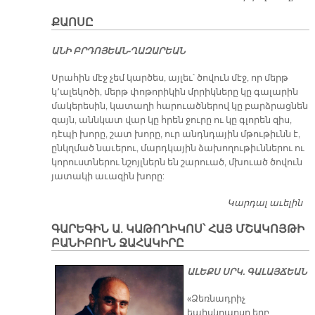
էջ՝
ՔԱՈՍԸ
ֆր
սա
Ա­ՆԻ ԲՐԴՈ­ՅԵԱՆ-ՂԱԶ­ԱՐԵԱՆ
հա
քա
Սրահին մէջ չեմ կարծես, այլեւ՝ ծովուն մէջ, որ մերթ
ղա
կ՚ալեկոծի, մերթ փոթորիկին մրրիկները կը գալարին
քա
մակերեսին, կատաղի հարուածներով կը բարձրացնեն
կ
զայն, աննկատ վար կը հրեն ջուրը ու կը գլորեն զիս,
աս
դէպի խորը, շատ խորը, ուր անդնդային մթութիւնն է,
պ
ընկղմած նաւերու, մարդկային ձախողութիւններու ու
րէ
կորուստներու նշոյլներն են շարուած, մխուած ծովուն
մէ
յատակի աւազին խորը:
Կարդալ աւելին
Ք
ԳԱՐԵԳԻՆ Ա. ԿԱԹՈՂԻԿՈՍ՝ ՀԱՅ ՄՇԱԿՈՅԹԻ
ԲԱՆԻԲՈՒՆ ՋԱՀԱԿԻՐԸ
Ա­ԼԵՔՍ ՍՐԿ. ԳԱ­ԼԱՅ­ՃԵԱՆ
«Ձեռնադրիչ
եպիսկոպոսը երբ