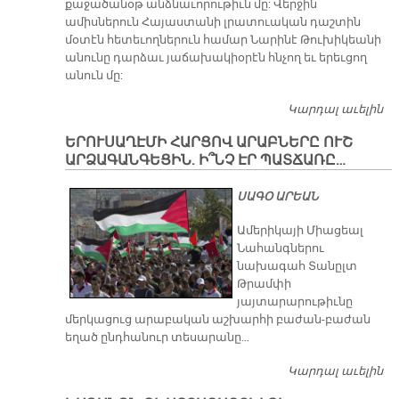
քաջածանօթ անձնաւորութիւն մը: Վերջին
թ
ամիսներուն Հայաստանի լրատուական դաշտին
Ըն
մօտէն հետեւողներուն համար Նարինէ Թուխիկեանի
թե
անունը դարձաւ յաճախակիօրէն հնչող եւ երեւցող
ցո
անուն մը:
լի
Գո
Կարդալ աւելին
​Ն
Մը
Թ
ԵՐՈՒՍԱՂԷՄԻ ՀԱՐՑՈՎ ԱՐԱԲՆԵՐԸ ՈՒՇ
«
ԱՐՁԱԳԱՆԳԵՑԻՆ. Ի՞ՆՉ ԷՐ ՊԱՏՃԱՌԸ…
Հ
Հ
ՍԱԳՕ ԱՐԵԱՆ
Մ
Է»
Ամերիկայի Միացեալ
Նահանգներու
նախագահ Տանըլտ
Թրամփի
յայտարարութիւնը
մերկացուց արաբական աշխարհի բաժան-բաժան
եղած ընդհանուր տեսարանը…
Կարդալ աւելին
Ե
Հ