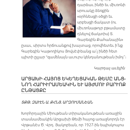
դարձաւ ինծի եւ միւռոնի
սրուակը ձեռքին
«օրհնեսցի օծցի եւ
սրբեսցի ճակատ (ու
միւռոնաթոյր բթամատը
դնելով ճակտիս) Տ.
Գարեգին Քահանային»
ըսաւ, սիրտս հրճուանքով խայտաց, որովհետեւ ի՛նք
Գարեգին Կաթողիկոս Յովսէփեանց ա՛լ ինծի հետ
պիտի ըլլար “զամենայն աւուրս կենդանութեան իմոյ”։
Կարդալ աւելին
ԳԱ
Կ
ԱՐ­ՑԱ­ԽԻ ՀԱ­ՅՈՑ Ե­ԿԵ­ՂԵ­ՑԱ­ԿԱՆ ԹԵ­ՄԸ ԱՆՑ­
Հ
ՆՈՂ ՀԱ­ՐԻՒ­ՐԱ­ՄԵԱ­ԿԻՆ ԵՒ ԱՅԺ­ՄՈՒ ԲԱՐ­ՒՈՔ
Մ
ԸՆ­ԹԱՑ­ՔԸ
Բ
Ջ
ՏՔԹ. ԶԱ­ՒԷՆ Ա. ՔՀՆՅ. ԱՐ­ԶՈՒ­ՄԱ­ՆԵԱՆ
Խորհրդային Միութեան տիրականութեան առաջին
տասնամեակին Արցախի Թեմի հայոց առաջնորդն էր
Վրթանէս Ծ. Վրդ. Յակոբեան, որ 1927-ին եպիսկոպոս