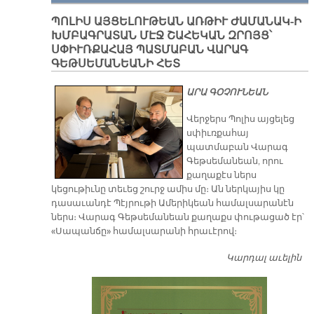
ՎԿ
ՐԱ
ՆԵ
ՊՈԼԻՍ ԱՅՑԵԼՈՒԹԵԱՆ ԱՌԹԻՒ ԺԱՄԱՆԱԿ-Ի
ՄԵ
ԽՄԲԱԳՐԱՏԱՆ ՄԷՋ ՇԱՀԵԿԱՆ ԶՐՈՅՑ՝
Կ
ՍՓԻՒՌՔԱՀԱՅ ՊԱՏՄԱԲԱՆ ՎԱՐԱԳ
ԵՒ
ԳԵԹՍԵՄԱՆԵԱՆԻ ՀԵՏ
ԱՅ
ՄՈ
ԱՐԱ ԳՕՉՈՒՆԵԱՆ
ԲԱ
ՒՈ
Վերջերս Պոլիս այցելեց
ԸՆ
սփիւռքահայ
ԹԱ
պատմաբան Վարագ
Ք
Գեթսեմանեան, որու
քաղաքէս ներս
կեցութիւնը տեւեց շուրջ ամիս մը։ Ան ներկայիս կը
դասաւանդէ Պէյրութի Ամերիկեան համալսարանէն
ներս։ Վարագ Գեթսեմանեան քաղաքս փութացած էր՝
«Սապանճը» համալսարանի հրաւէրով։
Կարդալ աւելին
Պո
այ
առ
ԺԱ