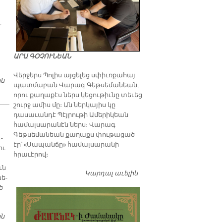
,
ԱՐԱ ԳՕՉՈՒՆԵԱՆ
Վերջերս Պոլիս այցելեց սփիւռքահայ
ին
ՏՔԹ. ՌԱՖՖԻ ՓՈԼԱՏԵԱՆ. «ՀԱՅԱՍՏԱՆԻ ԱՌՈՂՋԱՊԱՀԱԿԱՆ
պատմաբան Վարագ Գեթսեմանեան,
ՈԼՈՐՏԷՆ ՆԵՐՍ ԲԱՐԵՓՈԽՈՒՄՆԵՐԸ ԱՆՀՐԱԺԵՇՏ ԵՆ»
որու քաղաքէս ներս կեցութիւնը տեւեց
շուրջ ամիս մը։ Ան ներկայիս կը
դասաւանդէ Պէյրութի Ամերիկեան
համալսարանէն ներս։ Վարագ
Գեթսեմանեան քաղաքս փութացած
­
էր՝ «Սապանճը» համալսարանի
իւ
հրաւէրով։
ւն
Կարդալ աւելին
Պոլիս այցելութեան
նե­
առթիւ ԺԱՄԱՆԱԿ-ի
ծ
խմբագրատան մէջ
շահեկան զրոյց՝
սփիւռքահայ
ին
«ՔՐՏԱԿԱՆ ԵՐԱԶ»Ը ՍԿՍԱԾ Է ՄԱՐԻԼ ՍՈՒՐԻՈՅ ՄԷՋ