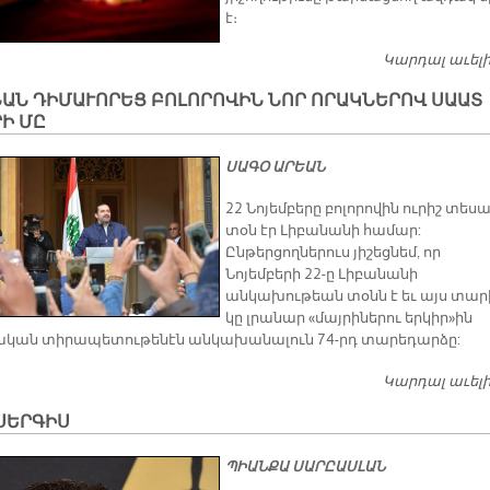
է։
Կարդալ աւել
ԱՆ ԴԻՄԱՒՈՐԵՑ ԲՈԼՈՐՈՎԻՆ ՆՈՐ ՈՐԱԿՆԵՐՈՎ ՍԱԱՏ
Ի ՄԸ
ՍԱԳՕ ԱՐԵԱՆ
22 Նոյեմբերը բոլորովին ուրիշ տես
տօն էր Լիբանանի համար:
Ընթերցողներուս յիշեցնեմ, որ
Նոյեմբերի 22-ը Լիբանանի
անկախութեան տօնն է եւ այս տար
կը լրանար «մայրիներու երկիր»ին
կան տիրապետութենէն անկախանալուն 74-րդ տարեդարձը:
Կարդալ աւել
ՍԵՐԳԻՍ
ՊԻԱՆՔԱ ՍԱՐԸԱՍԼԱՆ