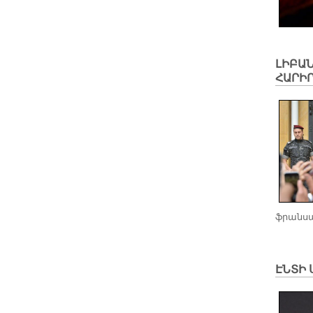
ԼԻԲԱՆ
ՀԱՐԻՐ
ֆրանսա
ԷՆՏԻ 