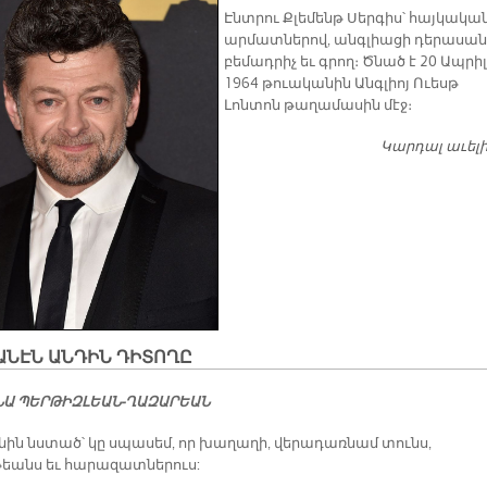
Էնտրու Քլեմենթ Սերգիս՝ հայկակա
արմատներով, անգլիացի դերասան
բեմադրիչ եւ գրող։ Ծնած է 20 Ապրիլ
1964 թուականին Անգլիոյ Ուեսթ
Լոնտոն թաղամասին մէջ։
Կարդալ աւել
ԱՆԷՆ ԱՆԴԻՆ ԴԻՏՈՂԸ
ՆԱ ՊԵՐԹԻԶԼԵԱՆ-ՂԱԶԱՐԵԱՆ
ին նստած՝ կը սպասեմ, որ խաղաղի, վերադառնամ տունս,
թեանս եւ հարազատներուս: