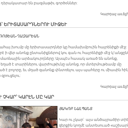
 դե­րա­կա­տար են բազ­մա­թիւ գոր­ծօն­ներ:
Կարդալ աւել
՝ ԵՐԻՏԱՍԱՐԴՆԵՐՈՒ ՄԻՋԵՒ
ՐԴՈ­ՅԵԱՆ-ՂԱԶ­ԱՐԵԱՆ
ահայ խումբ մը երիտասարդներ կը համախմբուին հայրենիքի մէջ:
է ի վեր անոնք ընտանիքներով կու գան ու հայրենիքի մէջ կ՚անցըն
ամառնային արձակուրդները: Այսպէս հասակ առած են անոնք,
 եղած է տարիներու վարժութիւնը անոնց, որ մտերմութեամբ մը
 է բոլորը, եւ մղած զանոնք փնտռելու այս պահերը ու միասին հի
 զրուցելու:
Կարդալ աւել
Ւ ՉԿԱՐ՝ ԿԱՐԷՆ ՄԸ ԿԱՐ
ՅԱԿՈԲ ՆԱԼՊԱՆՏ
Կար ու չկար՝ այս ան­ծայ­րա­ծիր տիե
զեր­քին կող­մէ ան­տե­սուած «աշ­խար