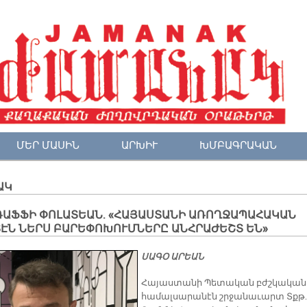
ՄԵՐ ՄԱՍԻՆ
ԱՐԽԻՒ
ԽՄԲԱԳՐԱԿԱՆ
ԱԿ
ՌԱՖՖԻ ՓՈԼԱՏԵԱՆ. «ՀԱՅԱՍՏԱՆԻ ԱՌՈՂՋԱՊԱՀԱԿԱՆ
ՏԷՆ ՆԵՐՍ ԲԱՐԵՓՈԽՈՒՄՆԵՐԸ ԱՆՀՐԱԺԵՇՏ ԵՆ»
ՍԱԳՕ ԱՐԵԱՆ
Հայաստանի Պետական բժշկական
համալսարանէն շրջանաւարտ Տքթ.