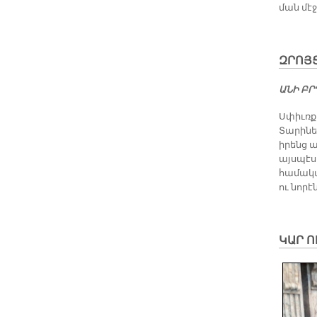
ման մէջ
ԶՐՈՅՑ
Ա­ՆԻ Բ
Սփիւռք
Տարիներ
իրենց 
այսպէս
համակած
ու նորէն
ԿԱՐ Ո