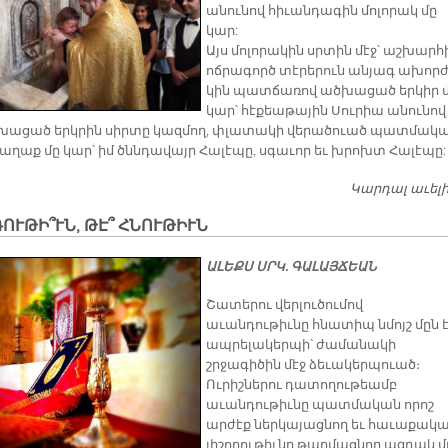
ա­նու­նով հի­ւան­դա­գին մո­լո­րակ մը
կար:
Այս մո­լո­րա­կին սրտին մէջ՝ աշ­խար­հ
ոճ­րա­գործ տէ­րե­րուն ան­յագ ա­խոր­
կին պատ­ճա­ռով ած­խա­ցած եր­կիր 
կար՝ հէ­քեա­թա­յին Սու­րիա ա­նու­նով
խա­ցած երկ­րին սիր­տը կազ­մող, փլա­տա­կի վե­րա­ծուած պատ­մա­կ
ա­ղաք մը կար՝ իմ ծննդա­վայր Հա­լէ­պը, սգա­ւոր եւ խրոխտ Հա­լէ­պը:
Կարդալ աւել
ՈՒԹԻ՞ՒՆ, ԹԷ՞ ՀՆՈՒԹԻՒՆ
Ա­ԼԵՔՍ ՍՐԿ. ԳԱ­ԼԱՅ­ՃԵԱՆ
Շատերու վերլուծումով
աւանդութիւնը հնատիպ նմոյշ մըն 
ապրելակերպի՝ ժամանակի
շրջագիծին մէջ ձեւակերպուած։
Ուրիշներու դատողութեամբ
աւանդութիւնը պատմական որոշ
արժէք ներկայացնող եւ հաւաքակ
յիշողութիւնը թարմացնող ազդակ մ