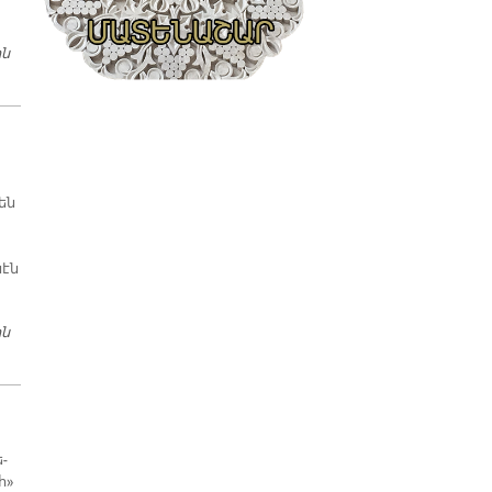
ին
Չեմ Սի­րեր Երբ…
են
նէն
ին
ԶՐՈՅՑ՝ ԵՐԻՏԱՍԱՐԴՆԵՐՈՒ ՄԻՋԵՒ
­
հ»