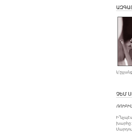
ԱԶ­ԳԱ­
կ՚ըլլան
ՉԵՄ Ս
ՌՈՒ­ԲԻ­
Ի՞նչ­պէս
խար­հը: 
Մար­դու 