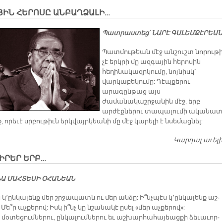
ՅԻՆ ՀԵ­ՐՈ­ՍԸ ԱՆ­ԲԱՂ­ՁԱ­ԼԻ…
Պատրաստեց՝ ՆԱՐԷ ԳԱԼԵՄՔԷՐԵԱՆ
Պատմութեան մէջ անշուշտ նորութի
չէ երկրի մը ազգային հերոսին
հեղինակազրկումը, նոյնիսկ՝
վարկաբեկումը: Դէպքերու
արագընթաց այս
ժամանակաշրջանին մէջ, երբ
արժէքներու տապալումի ականատ
ք, որեւէ սրբութիւն երկվայրկեանի մը մէջ կարելի է նսեմացնել:
Կարդալ աւել
Ի­ՐԵՐ ԵՐԲ…
ՆԱ ՄԱՀ­ՏԵ­ՍԻ Օ­ՀԱ­ՆԵԱՆ
 կ՚ըն­կա­լենք մեր շրջա­պատն ու մեր ան­ձը: Ի՞նչ­պէս կ՚ըն­կա­լենք աշ­
Մե՞ր աչ­քե­րով: Իսկ ի՞նչ կը նշա­նա­կէ ը­սել «մեր աչ­քե­րով»:
մօ­տե­ցում­նե­րու, ըն­կա­լում­նե­րու եւ աշ­խար­հա­հա­յեաց­քի ձե­ւա­ւոր­