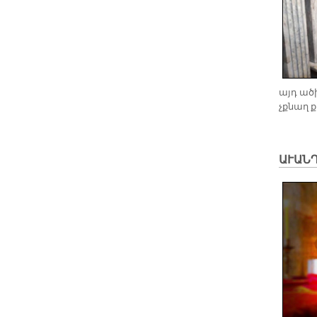
այդ ած­
չքնաղ ք
ԱՒԱՆԴ