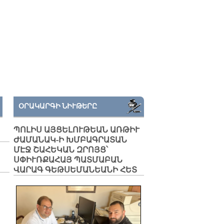
ՕՐԱԿԱՐԳԻ ՆԻՒԹԵՐԸ
ՊՈԼԻՍ ԱՅՑԵԼՈՒԹԵԱՆ ԱՌԹԻՒ
ԺԱՄԱՆԱԿ-Ի ԽՄԲԱԳՐԱՏԱՆ
ՄԷՋ ՇԱՀԵԿԱՆ ԶՐՈՅՑ՝
ՍՓԻՒՌՔԱՀԱՅ ՊԱՏՄԱԲԱՆ
ՎԱՐԱԳ ԳԵԹՍԵՄԱՆԵԱՆԻ ՀԵՏ