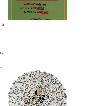
պատմաբան Վարագ
Գեթսեմանեանի հետ
ւն
ես
ին
Ազ­գա­յին Հե­րո­սը Ան­բաղ­ձա­լի…