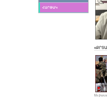
ՀԱՐԹԱԿ
«ՔՐՏԱ
են բա­ւ