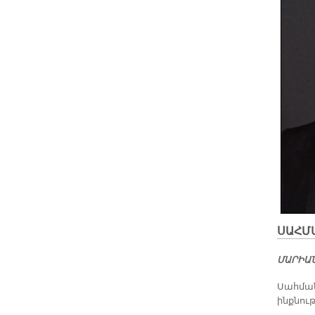
ՍԱՀՄ
ՄԱՐԻԱ
Սահման
ինքնու