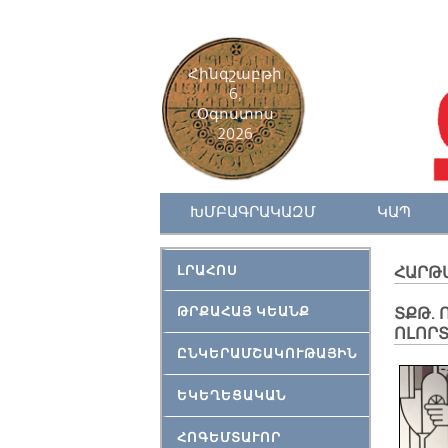
Հինգշաբթի
6,
Օգոստոս
2026
ԽՄԲԱԳՐԱԿԱԶՄ
ԿԱՊ
ԼՐԱՀՈՍ
ՀԱՐԹ
ԹՐՔԱՀԱՅ ԿԵԱՆՔ
ՏՔԹ. 
ՈԼՈՐ
ԸՆԿԵՐԱՄՇԱԿՈՒԹԱՅԻՆ
ԵԿԵՂԵՑԱԿԱՆ
ՀՈԳԵՄՏԱՒՈՐ