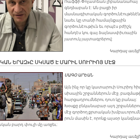
Ռաֆֆի Փոլատեան լիբանանահայ
գեղձաբան է: Ան բացի իր
մասնագիտական գործունէութենէն
նաեւ կը տանի համայնքային
գործունէութիւն եւ որպէս բժիշկ
հանդէս կու գայ ձայնասփիւռային
յատուկ յայտագրերով:
Կարդալ աւել
ԿԱՆ ԵՐԱԶ»Ը ՍԿՍԱԾ Է ՄԱՐԻԼ ՍՈՒՐԻՈՅ ՄԷՋ
ՍԱԳՕ ԱՐԵԱՆ
Այն ինչ որ կը կա­տա­րուի Սու­րիոյ հիւ
սի­սա­յին շրջան­նե­րուն մէջ, բազ­մա­թ
հար­ցադ­րում­նե­րու դուռ կը բա­նայ:
Խօս­քը բնկա­նա­բար այդ շրջան­նե­րո
մէջ գոր­ծող քրտա­կան խմբա­ւո­րում­
րուն մա­սին է, ո­րոնք այ­սօր կանգ­նա
ա­կան բարդ փու­լի մը առ­ջեւ:
Կարդալ աւել