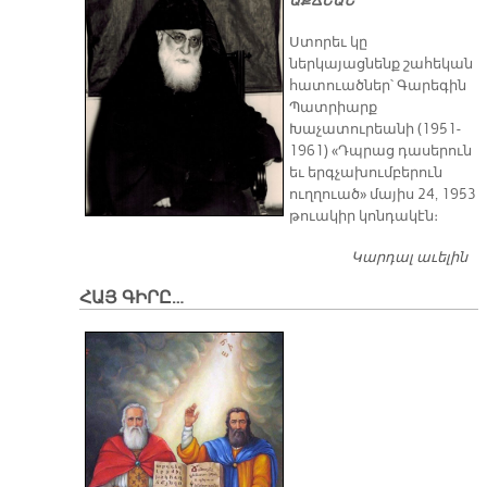
ԱՔՃԵԱՆ
Ստորեւ կը
ներկայացնենք շահեկան
հատուածներ՝ Գարեգին
Պատրիարք
Խաչատուրեանի (1951-
1961) «Դպրաց դասերուն
եւ երգչախումբերուն
ուղղուած» մայիս 24, 1953
թուակիր կոնդակէն։
Կարդալ աւելին
Դ
Դ
ՀԱՅ ԳԻՐԸ…
Մ