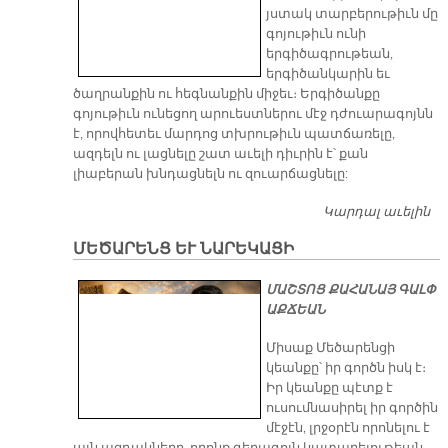
յստակ տարբերութիւն մը
գոյութիւն ունի
երգիծագրութեան,
երգիծանկարին եւ
ծաղրանքին ու հեգնանքին միջեւ։ Երգիծանքը
գոյութիւն ունեցող արուեստներու մէջ դժուարագոյնն
է, որովհետեւ մարդոց տխրութիւն պատճառելը,
ազդելն ու լացնելը շատ աւելի դիւրին է՝ քան
լիաբերան խնդացնելն ու զուարճացնելը:
Կարդալ աւելին
Ս
Ե
ՄԵԾԱՐԵՆՑ ԵՒ ՆԱՐԵԿԱՑԻ
Ս
ՄԱՇՏՈՑ ՔԱՀԱՆԱՅ ԳԱԼՓ
ԱՔՃԵԱՆ
Միսաք Մեծարենցի
կեանքը՝ իր գործն իսկ է։
Իր կեանքը պէտք է
ուսումնասիրել իր գործին
մէջէն, լրջօրէն որոնելու է