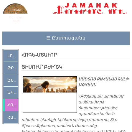
Կիրակի
9,
Օգոստոս
2026
☰ Ընտրացանկ
ՀՈԳԵ-ՄՏԱՒՈՐ
ԼՐԱՀՈՍ
ՅԻՍՈՒՍ՝ ԲԺԻ՛ՇԿ
ԹՐՔԱՀԱՅ ԿԵԱՆՔ
ՄԱՇՏՈՑ ՔԱՀԱՆԱՅ ԳԱԼՓ
ԸՆԿԵՐԱՄՇԱԿՈՒԹԱՅԻՆ
ԱՔՃԵԱՆ
ԵԿԵՂԵՑԱԿԱՆ
«Բժշկական արուեստի
ամենափորձ
ՀՈԳԵՄՏԱՒՈՐ
ճարտարութեամբդ
պատճառ ես Դուն
ՀԱՐԹԱԿ
անախտ կեանքի, երկնաւոր հզօր թագաւոր, Տէր
Յիսուս Քրիստոս, ամենուն Աստուածը,
իմանալիներուն եւ տեսանելիներո՛ւն…».
(ՆԱՐԵԿ. ԽԳ)։