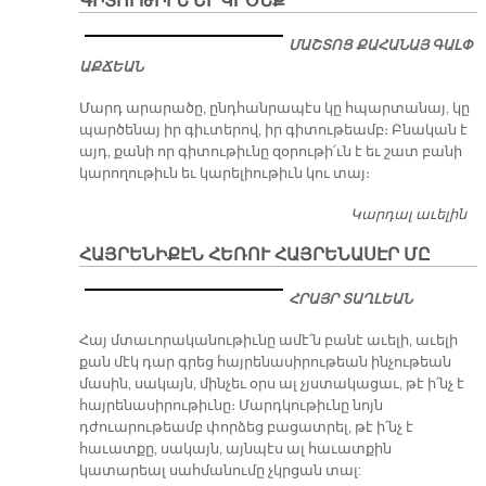
ԳԻՏՈՒԹԻՒՆ ԵՒ ԿՐՕՆՔ
Է՝
ՄԸ
ՄԱՇՏՈՑ ՔԱՀԱՆԱՅ ԳԱԼՓ
Ա
ԱՔՃԵԱՆ
Մարդ արարածը, ընդհանրապէս կը հպարտանայ, կը
պարծենայ իր գիւտերով, իր գիտութեամբ։ Բնական է
այդ, քանի որ գիտութիւնը զօրութի՛ւն է եւ շատ բանի
կարողութիւն եւ կարելիութիւն կու տայ։
Կարդալ աւելին
ԳԻ
ԵՒ
ՀԱՅՐԵՆԻՔԷՆ ՀԵՌՈՒ ՀԱՅՐԵՆԱՍԷՐ ՄԸ
ՀՐԱՅՐ ՏԱՂԼԵԱՆ
Հայ մտաւորականութիւնը ամէ՛ն բանէ աւելի, աւելի
քան մէկ դար գրեց հայրենասիրութեան ինչութեան
մասին, սակայն, մինչեւ օրս ալ չյստակացաւ, թէ ի՛նչ է
հայրենասիրութիւնը։ Մարդկութիւնը նոյն
դժուարութեամբ փորձեց բացատրել, թէ ի՛նչ է
հաւատքը, սակայն, այնպէս ալ հաւատքին
կատարեալ սահմանումը չկրցան տալ: