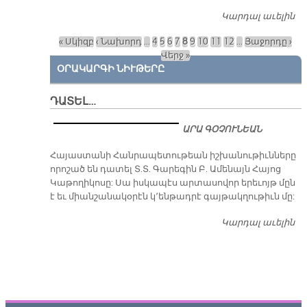
Կարդալ աւելին
Հ
Հ
« Սկիզբ
‹ Նախորդ
…
4
5
6
7
8
9
10
11
12
…
Յաջորդը ›
Հ
Էջեր
Վերջ »
Մ
ՕՐԱԿԱՐԳԻ ՆԻՒԹԵՐԸ
ԴԱՏԵԼ…
ԱՐԱ ԳՕՉՈՒՆԵԱՆ
​Հայաստանի Հանրապետութեան իշխանութիւնները
որոշած են դատել Տ.Տ. Գարեգին Բ. Ամենայն Հայոց
Կաթողիկոսը: Սա իսկապէս արտասովոր երեւոյթ մըն
է եւ միանշանակօրէն կ՚ենթադրէ գայթակղութիւն մը:
Կարդալ աւելին
Դ