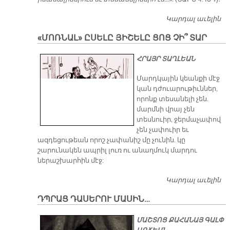
Կարդալ աւելին
ՅԻ
ԲԺ
«ՄՈՌՆԱԼ» ԸՍԵԼԸ ՅԻՇԵԼԸ ՑՈՑ ՉԻ՞ ՏԱՐ
ՀՐԱՅՐ ՏԱՂԼԵԱՆ
Մարդկային կեանքի մէջ
կան դժուարութիւններ,
որոնք տեսանելի չեն.
մարմնի վրայ չեն
տեսնուիր, ջերմաչափով
չեն չափուիր եւ
ազդեցութեան որոշ չափանիշ մը չունին. կը
շարունակեն ապրիլ լուռ ու անաղմուկ մարդու
ներաշխարհին մէջ:
Կարդալ աւելին
«Մ
Ը
ԴՊՐԱՑ ԴԱՍԵՐՈՒ ՄԱՍԻՆ…
Յ
ՑՈ
ՄԱՇՏՈՑ ՔԱՀԱՆԱՅ ԳԱԼՓ
Տ