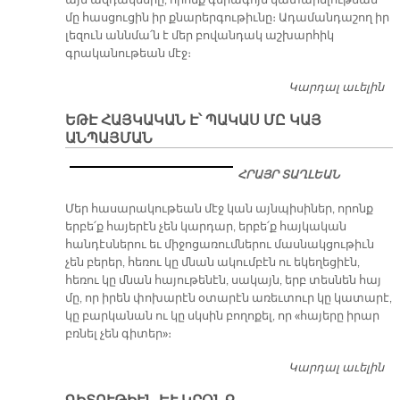
այն ազդակները, որոնք գերագոյն կատարելութեան
մը հասցուցին իր քնարերգութիւնը։ Ադամանդաշող իր
լեզուն աննմա՛ն է մեր բովանդակ աշխարհիկ
գրականութեան մէջ։
Կարդալ աւելին
Մ
ԵՒ
ԵԹԷ ՀԱՅԿԱԿԱՆ Է՝ ՊԱԿԱՍ ՄԸ ԿԱՅ
Ն
ԱՆՊԱՅՄԱՆ
ՀՐԱՅՐ ՏԱՂԼԵԱՆ
Մեր հասարակութեան մէջ կան այնպիսիներ, որոնք
երբե՛ք հայերէն չեն կարդար, երբե՛ք հայկական
հանդէսներու եւ միջոցառումներու մասնակցութիւն
չեն բերեր, հեռու կը մնան ակումբէն ու եկեղեցիէն,
հեռու կը մնան հայութենէն, սակայն, երբ տեսնեն հայ
մը, որ իրեն փոխարէն օտարէն առեւտուր կը կատարէ,
կը բարկանան ու կը սկսին բողոքել, որ «հայերը իրար
բռնել չեն գիտեր»։
Կարդալ աւելին
Ե
Հ