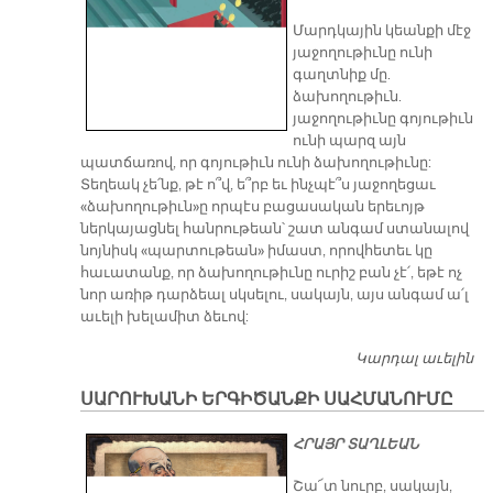
Մարդկային կեանքի մէջ
յաջողութիւնը ունի
գաղտնիք մը.
ձախողութիւն.
յաջողութիւնը գոյութիւն
ունի պարզ այն
պատճառով, որ գոյութիւն ունի ձախողութիւնը:
Տեղեակ չե՛նք, թէ ո՞վ, ե՞րբ եւ ինչպէ՞ս յաջողեցաւ
«ձախողութիւն»ը որպէս բացասական երեւոյթ
ներկայացնել հանրութեան՝ շատ անգամ ստանալով
նոյնիսկ «պարտութեան» իմաստ, որովհետեւ կը
հաւատանք, որ ձախողութիւնը ուրիշ բան չէ՛, եթէ ոչ
նոր առիթ դարձեալ սկսելու, սակայն, այս անգամ ա՛լ
աւելի խելամիտ ձեւով:
Կարդալ աւելին
Ձ
ԱԼ
ՍԱՐՈՒԽԱՆԻ ԵՐԳԻԾԱՆՔԻ ՍԱՀՄԱՆՈՒՄԸ
ՅԱ
ՀՐԱՅՐ ՏԱՂԼԵԱՆ
Շա՜տ նուրբ, սակայն,