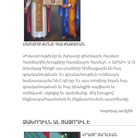
ՄԱՇՏՈՑ ՔՀՆՅ. ԳԱԼՓԱՔՃԵԱՆ
«Իմաստութիւնը եւ խրատը գիտնալու համար,
հանճարին խօսքերը հասկնալու համար…».
(ԱՌԱԿ. Ա 2)
Առակաց Գիրքի այս բառերը հիմնաքարն են հայ
գրականութեան։ Եւ գրականութիւն ունենալու
նախապայմա՛նն է գի՛րը։ Եւ այս տողերը եղան հայ
գրականութեան եւ հայ կեանքին «ալֆա»ն եւ
«օմեկա»ն՝ սկիզբը եւ վախճանը, մէկ խօսքով՝
ինքնապահպանման եւ ինքնատեւման պատճառը։
Կարդալ աւելին
Հ
Գ
ՁԱԽՈՂԻԼՆ ԱԼ ՅԱՋՈՂԻԼ Է
ՀՐԱՅՐ ՏԱՂԼԵԱՆ