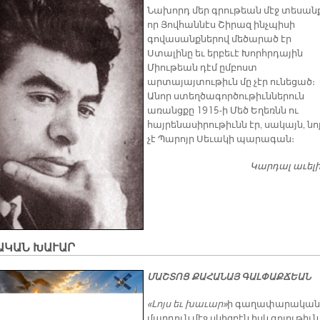
Նախորդ մեր գրութեան մէջ տեսանք
որ Յովհաննէս Շիրազ ինչպիսի
գովասանքներով մեծարած էր
Ստալինը եւ երբեւէ Խորհրդային
Միութեան դէմ ըմբոստ
արտայայտութիւն մը չէր ունեցած։
Անոր ստեղծագործութիւններուն
առանցքը 1915-ի Մեծ Եղեռնն ու
հայրենասիրութիւնն էր, սակայն, նո
չէ Պարոյր Սեւակի պարագան։
Կարդալ աւել
ԱԿԱՆ ԽԱՒԱՐ
ՄԱՇՏՈՑ ՔԱՀԱՆԱՅ ԳԱԼՓԱՔՃԵԱՆ
«Լոյս եւ խաւար»
ի գաղափարական
մարդուն մէջ սկիզբէն իսկ գոյութիւն