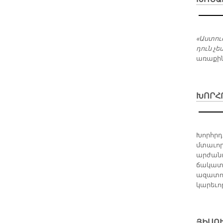
«Աստուծ
դուն չե
առաքինո
ԽՈՐՀՐ
Խորհրդ
մտաւոր
արժանաց
ճակատա
ազատու
կարեւո
ՅԻՍՈՒ