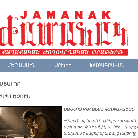
ՄԵՐ ՄԱՍԻՆ
ԱՐԽԻՒ
ԽՄԲԱԳՐԱԿԱՆ
-ՄՏԱՒՈՐ
ՒՍՊ ԼԵԶՈՒՆ
ՄԱՇՏՈՑ ՔԱՀԱՆԱՅ ԳԱԼՓԱՔՃԵԱՆ
«Լեզուն ալ կրակ է։ Անիրաւութեան
աշխարհ մըն է անիկա։ Թէեւ պարզ 
անդամն է մարմինին, բայց ամբողջ