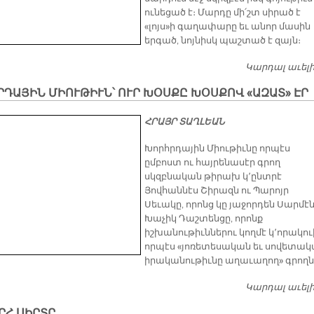
ունեցած է։ Մարդը մի՛շտ սիրած է
«լոյս»ի գաղափարը եւ անոր մասին
երգած, նոյնիսկ պաշտած է զայն։
Կարդալ աւել
ԴԱՅԻՆ ՄԻՈՒԹԻՒՆ՝ ՈՒՐ ԽՕՍՔԸ ԽՕՍՔՈՎ «ԱԶԱՏ» ԷՐ
ՀՐԱՅՐ ՏԱՂԼԵԱՆ
Խորհրդային Միութիւնը որպէս
ըմբոստ ու հայրենասէր գրող
սկզբնական թիրախ կ՚ընտրէ
Յովհաննէս Շիրազն ու Պարոյր
Սեւակը, որոնց կը յաջորդեն Սարմէն
Խաչիկ Դաշտենցը, որոնք
իշխանութիւններու կողմէ կ՚որակու
որպէս «յոռետեսական եւ սովետա
իրականութիւնը աղաւաղող» գրողն
Կարդալ աւել
ՐՀ ՍԻՐՏԸ