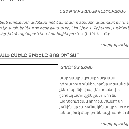
ՄԱՇՏՈՑ ՔԱՀԱՆԱՅ ԳԱԼՓԱՔՃԵԱՆ
կան արուեստի ամենափորձ ճարտարութեամբդ պատճառ ես Դու
կեանքի, երկնաւոր հզօր թագաւոր, Տէր Յիսուս Քրիստոս, ամենու
ը, իմանալիներուն եւ տեսանելիներո՛ւն…».
(ՆԱՐԵԿ. ԽԳ)։
Կարդալ աւել
ԱԼ» ԸՍԵԼԸ ՅԻՇԵԼԸ ՑՈՑ ՉԻ՞ ՏԱՐ
ՀՐԱՅՐ ՏԱՂԼԵԱՆ
Մարդկային կեանքի մէջ կան
դժուարութիւններ, որոնք տեսանելի
չեն. մարմնի վրայ չեն տեսնուիր,
ջերմաչափով չեն չափուիր եւ
ազդեցութեան որոշ չափանիշ մը
չունին. կը շարունակեն ապրիլ լուռ ո
անաղմուկ մարդու ներաշխարհին մ
Կարդալ աւել