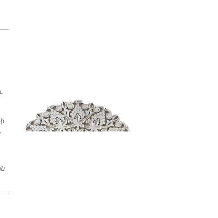
ւ
քի
,
ին
ՀԱՒԱՏՔԻ ԴԱՍՏԻԱՐԱԿՈՒԹԻՒՆ