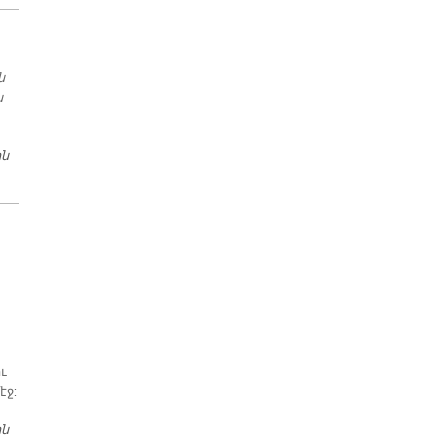
ն
ն
ին
ՅԻՍՈՒՍ՝ ԲԺԻ՛ՇԿ
ւ
էջ:
ին
«ՄՈՌՆԱԼ» ԸՍԵԼԸ ՅԻՇԵԼԸ ՑՈՑ ՉԻ՞ ՏԱՐ