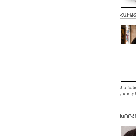
ՀԱՒԱ
ժամանա
շատեր 
ԽՈՐՀՐ