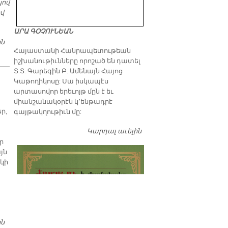
կով
ով
ԱՐԱ ԳՕՉՈՒՆԵԱՆ
ին
ԱՆԶՈՒՍՊ ԼԵԶՈՒՆ
​Հայաստանի Հանրապետութեան
իշխանութիւնները որոշած են դատել
Տ.Տ. Գարեգին Բ. Ամենայն Հայոց
Կաթողիկոսը: Սա իսկապէս
արտասովոր երեւոյթ մըն է եւ
միանշանակօրէն կ՚ենթադրէ
ր,
գայթակղութիւն մը:
Կարդալ աւելին
Դատել…
ր
յն
ակի
ին
ԽՈՐՀՐԴԱՅԻՆ ՄԻՈՒԹԻՒՆ՝ ՈՒՐ ԽՕՍՔԸ ԽՕՍՔՈՎ «ԱԶԱՏ» ԷՐ