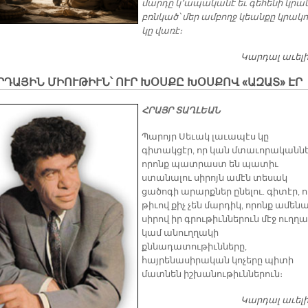
մարդը կ՚ապականէ եւ գեհենի կրա
բռնկած՝ մեր ամբողջ կեանքը կրակ
կը վառէ։
Կարդալ աւել
ԴԱՅԻՆ ՄԻՈՒԹԻՒՆ՝ ՈՒՐ ԽՕՍՔԸ ԽՕՍՔՈՎ «ԱԶԱՏ» ԷՐ
ՀՐԱՅՐ ՏԱՂԼԵԱՆ
Պարոյր Սեւակ լաւապէս կը
գիտակցէր, որ կան մտաւորականնե
որոնք պատրաստ են պատիւ
ստանալու սիրոյն ամէն տեսակ
ցածոգի արարքներ ընելու. գիտէր, ո
թիւով քիչ չեն մարդիկ, որոնք ամենա
սիրով իր գրութիւններուն մէջ ուղղ
կամ անուղղակի
քննադատութիւնները,
հայրենասիրական կոչերը պիտի
մատնեն իշխանութիւններուն։
Կարդալ աւել