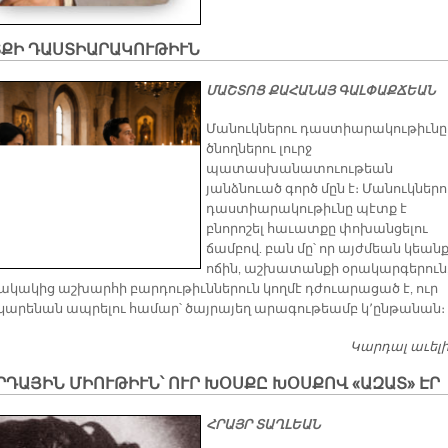
ՏՔԻ ԴԱՍՏԻԱՐԱԿՈՒԹԻՒՆ
ՄԱՇՏՈՑ ՔԱՀԱՆԱՅ ԳԱԼՓԱՔՃԵԱՆ
Մանուկներու դաստիարակութիւնը
ծնողներու լուրջ
պատասխանատուութեան
յանձնուած գործ մըն է։ Մանուկներո
դաստիարակութիւնը պէտք է
բնորոշել հաւատքը փոխանցելու
ճամբով. բան մը՝ որ այժմեան կեան
ոճին, աշխատանքի օրակարգերուն
կակից աշխարհի բարդութիւններուն կողմէ դժուարացած է, ուր
կարենան ապրելու համար՝ ծայրայեղ արագութեամբ կ՚ընթանան։
Կարդալ աւել
ԴԱՅԻՆ ՄԻՈՒԹԻՒՆ՝ ՈՒՐ ԽՕՍՔԸ ԽՕՍՔՈՎ «ԱԶԱՏ» ԷՐ
ՀՐԱՅՐ ՏԱՂԼԵԱՆ