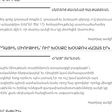
ՄԱՇՏՈՑ ՔԱՀԱՆԱՅ ԳԱԼՓԱՔՃԵԱՆ
ոյ զոհը կոտրած հոգին է. կոտրած եւ խոնարհ սիրտը, ո՛վ Աստուած
ս անարգեր».
(ՍԱՂՄ. ԾԱ 17)։ Խոնարհութիւնը աստուածահաճոյ
ւթիւն մըն է, որ մարդս աւելի եւս կը մօտեցնէ Աստուծոյ։
Կարդալ աւել
ԴԱՅԻՆ ՄԻՈՒԹԻՒՆ՝ ՈՒՐ ԽՕՍՔԸ ԽՕՍՔՈՎ «ԱԶԱՏ ԷՐ»
ՀՐԱՅՐ ՏԱՂԼԵԱՆ
ային Միութեան տարիներուն օտարազգի բազմաթի՜ւ
ականներ ձերբակալելէ եւ Սիպիրի կամ մահապատիժի
նելէ ետք արեւու պէս յստակ էր, որ ուշ կամ կանուխ այդ
գիրին պիտի արժանանան նաեւ որոշ հայ գրողներ՝ որոնք միտք
թիւնն ու իրենց ունեցած գաղափարախօսութիւնները աւելի կը
րէին՝ քան սեփական հանգիստն ու ազատութիւնը:
Կարդալ աւել
Ս՝ ԲԺԻ՛ՇԿ