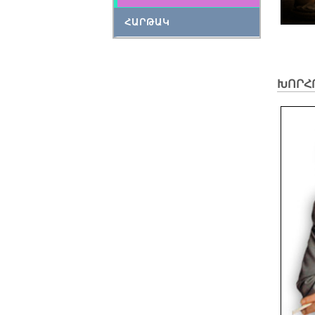
ՀԱՐԹԱԿ
ԽՈՐՀՐ