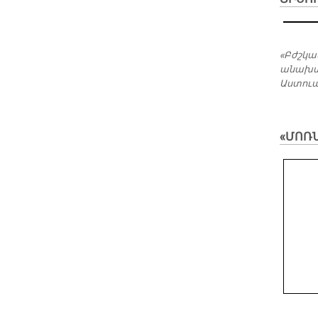
«Բժշկա
անախտ 
Աստուած
«ՄՈՌՆ