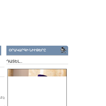
ՕՐԱԿԱՐԳԻ ՆԻՒԹԵՐԸ
ԴԱՏԵԼ…
մէկ