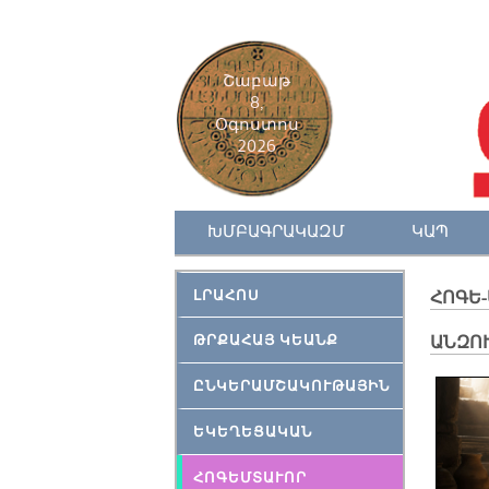
Շաբաթ
8,
Օգոստոս
2026
ԽՄԲԱԳՐԱԿԱԶՄ
ԿԱՊ
ԼՐԱՀՈՍ
ՀՈԳԵ
ԹՐՔԱՀԱՅ ԿԵԱՆՔ
ԱՆԶՈ
ԸՆԿԵՐԱՄՇԱԿՈՒԹԱՅԻՆ
ԵԿԵՂԵՑԱԿԱՆ
ՀՈԳԵՄՏԱՒՈՐ