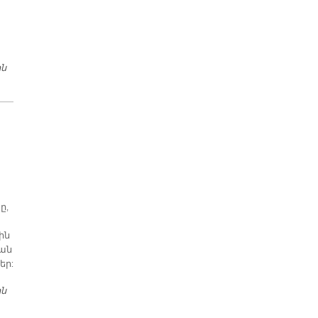
ին
ԻՄԱՑԱԿԱՆ ԽԱՒԱՐ
ը,
ին
կան
եր:
ին
ԽՈՐՀՐԴԱՅԻՆ ՄԻՈՒԹԻՒՆ՝ ՈՒՐ ԽՕՍՔԸ ԽՕՍՔՈՎ «ԱԶԱՏ» ԷՐ