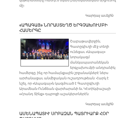
վեթերանները հանդէս եկան բարեկամական մրցումով
մը։
Կարդալ աւելին
Ֆ
Բ
«ԱՊԱԳԱՅ» ՆՈՐԱՍՏԵՂԾ ԵՐԳՉԱԽՈՒՄԲԻ
Մ
ՀԱՄԵՐԳԸ
Շաբաթավերջին,
Գատըգիւղի մէջ տեղի
ունեցաւ «Ապագայ»
նորակազմ
մանկապատանեկան
երգչախումբի անդրանիկ
համերգը, ինչ որ համայնքային շրջանակներէ ներս
արժանացաւ անմիջական ուշադրութեան: Հարկ է
նշել, որ «Ապագայ»ն կազմուած է Գատըգիւղի
Արամեան-Ունճեան վարժարանի եւ Կէտիկփաշայի
«Հրանդ Տինք» դպրոցի աշակերտներէն:
Կարդալ աւելին
«Ա
Ն
ԱՄԵՆԱՊԱՏԻՒ ՍՐԲԱԶԱՆ ՊԱՏՐԻԱՐՔ ՀՕՐ
Ե