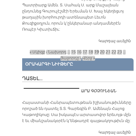
Պատրիարք Ամեն. Տ. Սահակ Ս. արք Մաշալեան
ընդունեց Գուրուչէշմէի Երեւման Ս. Խաչ եկեղեցւոյ
թաղային խորհուրդի ատենապետ Լեւոն
Քուզիքօղլուն, որուն կ՚ընկերանար անդամներէն
Ռոպէր Կիւտիւճիւ:
Կարդալ աւելին
ԱՄ
Պ
« Սկիզբ
‹ Նախորդ
…
15
16
17
18
19
20
21
22
23
…
Հ
Էջեր
Յաջորդը ›
Վերջ »
Ը
ՕՐԱԿԱՐԳԻ ՆԻՒԹԵՐԸ
ԳՈ
Ե
Թ
ԴԱՏԵԼ…
ԱՐԱ ԳՕՉՈՒՆԵԱՆ
​Հայաստանի Հանրապետութեան իշխանութիւնները
որոշած են դատել Տ.Տ. Գարեգին Բ. Ամենայն Հայոց
Կաթողիկոսը: Սա իսկապէս արտասովոր երեւոյթ մըն
է եւ միանշանակօրէն կ՚ենթադրէ գայթակղութիւն մը:
Կարդալ աւելին
Դ