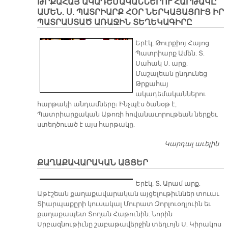
ԹՐՔԱՀԱՅ ԱԿԱԴԵՄԱԿԱՆՆԵՐՈՒ ՀԱՐԹԱԿԸ
Մ
ԱՄԵՆ. Ս. ՊԱՏՐԻԱՐՔ ՀՕՐ ՆԵՐԿԱՅԱՑՈՒՑ ԻՐ
ԵՐ
ՊԱՏՐԱՍՏԱԾ ԱՌԱՋԻՆ ՏԵՂԵԿԱԳԻՐԸ
Պ
Տ
Երէկ, Թուրքիոյ Հայոց
Պատրիարք Ամեն. Տ.
Սահակ Ս. արք.
Մաշալեան ընդունեց
Թրքահայ
ակադեմականներու
հարթակի անդամները։ Ինչպէս ծանօթ է,
Պատրիարքական Աթոռի հովանաւորութեան ներքեւ
ստեղծուած է այս հարթակը.
Կարդալ աւելին
Թ
Ա
ՔԱՂԱՔԱՎԱՐԱԿԱՆ ԱՅՑԵՐ
ՀԱ
ՊԱ
Երէկ, Տ. Արամ արք.
ՆԵ
Աթէշեան քաղաքավարական այցելութիւններ տուաւ
Պ
Տիարպաքըրի կուսակալ Մուրատ Զորլուօղլուին եւ
Ա
քաղաքապետ Տողան Հաթունին: Նորին
Տ
Սրբազնութիւնը շաբաթավերջին տեղւոյն Ս. Կիրակոս