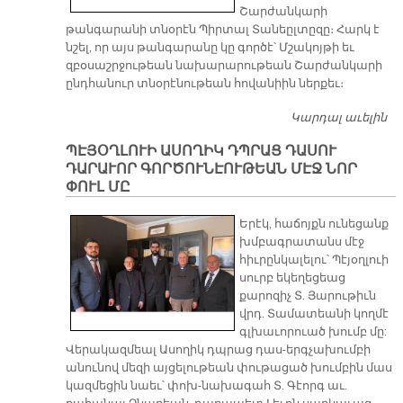
Շարժանկարի
թանգարանի տնօրէն Պիրտալ Տանեըլտըզը։ Հարկ է
նշել, որ այս թանգարանը կը գործէ՝ Մշակոյթի եւ
զբօսաշրջութեան նախարարութեան Շարժանկարի
ընդհանուր տնօրէնութեան հովանիին ներքեւ։
Կարդալ աւելին
Ծ
Շ
ՊԷՅՕՂԼՈՒԻ ԱՍՈՂԻԿ ԴՊՐԱՑ ԴԱՍՈՒ
Ք
ԴԱՐԱՒՈՐ ԳՈՐԾՈՒՆԷՈՒԹԵԱՆ ՄԷՋ ՆՈՐ
ՓՈՒԼ ՄԸ
Երէկ, հաճոյքն ունեցանք
խմբագրատանս մէջ
հիւրընկալելու՝ Պէյօղլուի
սուրբ եկեղեցեաց
քարոզիչ Տ. Յարութիւն
վրդ. Տամատեանի կողմէ
գլխաւորուած խումբ մը:
Վերակազմեալ Ասողիկ դպրաց դաս-երգչախումբի
անունով մեզի այցելութեան փութացած խումբին մաս
կազմեցին նաեւ՝ փոխ-նախագահ Տ. Գէորգ աւ.