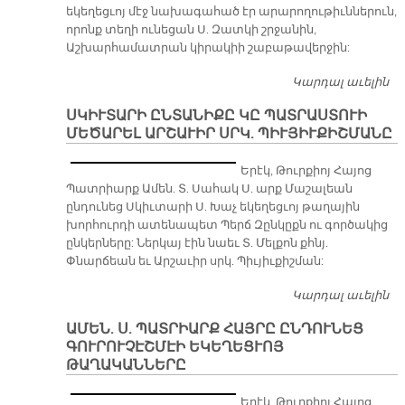
եկեղեցւոյ մէջ նախագահած էր արարողութիւններուն,
որոնք տեղի ունեցան Ս. Զատկի շրջանին,
Աշխարհամատրան կիրակիի շաբաթավերջին:
Կարդալ աւելին
Ք
Ա
ՍԿԻՒՏԱՐԻ ԸՆՏԱՆԻՔԸ ԿԸ ՊԱՏՐԱՍՏՈՒԻ
ՄԵԾԱՐԵԼ ԱՐՇԱՒԻՐ ՍՐԿ. ՊԻՒՅԻՒՔԻՇՄԱՆԸ
Երէկ, Թուրքիոյ Հայոց
Պատրիարք Ամեն. Տ. Սահակ Ս. արք Մաշալեան
ընդունեց Սկիւտարի Ս. Խաչ եկեղեցւոյ թաղային
խորհուրդի ատենապետ Պերճ Զընկըքն ու գործակից
ընկերները: Ներկայ էին նաեւ Տ. Մելքոն քհնյ.
Փնարճեան եւ Արշաւիր սրկ. Պիւյիւքիշման:
Կարդալ աւելին
Ս
ԸՆ
ԱՄԵՆ. Ս. ՊԱՏՐԻԱՐՔ ՀԱՅՐԸ ԸՆԴՈՒՆԵՑ
Պ
ԳՈՒՐՈՒՉԷՇՄԷԻ ԵԿԵՂԵՑՒՈՅ
Մ
ԹԱՂԱԿԱՆՆԵՐԸ
ԱՐ
Պ
Երէկ, Թուրքիոյ Հայոց