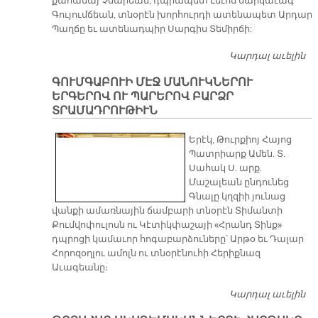
քահանայ Չնարեան, դպրապետ Լեւոն սարկաւագ
Գույումճեան, տնօրէն խորհուրդի ատենապետ Արդար
Պաղճը եւ ատենադպիր Սարգիս Տեմիրճի:
Կարդալ աւելին
ՊԷ
Ա
ԳՈՒՄԳԱԲՈՒԻ ՄԷՋ ՄԱՆՈՒԿՆԵՐՈՒ
ԴԱ
ԵՐԳԵՐՈՎ ՈՒ ՊԱՐԵՐՈՎ ԲԱՐՁՐ
Գ
ՏՐԱՄԱԴՐՈՒԹԻՒՆ
ՄԷ
Երէկ, Թուրքիոյ Հայոց
Պատրիարք Ամեն. Տ.
Սահակ Ս. արք.
Մաշալեան ընդունեց
Գնալը կղզիի յունաց
վանքի ամառնային ճամբարի տնօրէն Տիմանտի
Քումվոփուլոսն ու Կէտիկփաշայի «Հրանդ Տինք»
դպրոցի կամաւոր հոգաբարձուները՝ Արթօ եւ Դալար
Հորոզօղլու ամոլն ու տնօրէնուհի Հերիքնազ
Աւագեանը։
Կարդալ աւելին
Գ
Մ