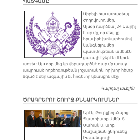
ՊԱՏԳԱՄԸ
Հ
Սիրելի հաւատացեալ
ժողովուրդ մեր,
Այսօր դարձեալ 24 Ապրիլ
է. օր մը, որ մեզ կը
հրաւիրէ խոնարհումով
կանգնելու մեր
պատմութեան ամենէն
ցաւալի էջերէն մէկուն
առջեւ։ Այս օրը մեզ կը վերադարձնէ դար մը առաջ
ապրուած ողբերգութեան յիշատակին, որ խոր հետք
ձգած է մեր ազգային եւ հոգեւոր կեանքին մէջ։
Կարդալ աւելին
Ա
Ս
ԾՐԱԳՐԵՐՈՒ ՇՈՒՐՋ ՔՆՆԱՐԿՈՒՄՆԵՐ
Պ
Հ
Երէկ, Թուրքիոյ Հայոց
Պ
Պատրիարք Ամեն. Տ.
Սահակ Ս. արք.
Մաշալեան ընդունեց
Իսթանպուլի