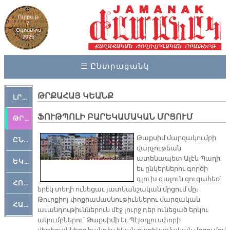
Ուրբաթ
7,
Օգոստոս
2026
☰ Ընտրացանկ
ԹՐՔԱՀԱՅ ԿԵԱՆՔ
ԼՐԱՀՈՍ
ՖՈՒԹՊՈԼԻ ԲԱՐԵԿԱՄԱԿԱՆ ՄՐՑՈՒՄ
ԹՐՔԱՀԱՅ ԿԵԱՆՔ
Թաքսիմ մարզակումբի
ԸՆԿԵՐԱՄՇԱԿՈՒԹԱՅԻՆ
վարչութեան
ատենապետ Ալէն Պաղի
ԵԿԵՂԵՑԱԿԱՆ
եւ ընկերներու գործի
գլուխ գալուն զուգահեռ՝
ՀՈԳԵՄՏԱՒՈՐ
երէկ տեղի ունեցաւ յատկանշական մրցում մը։
Թուրքիոյ փոքրամասնութիւններու մարզական
ՀԱՐԹԱԿ
աւանդութիւններուն մէջ լուրջ դեր ունեցած երկու
ակումբներու՝ Թաքսիմի եւ Պէյօղլուսփորի