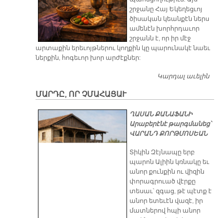
շրջանը Հայ Եկեղեցւոյ
ծիսական կեանքէն ներս
ամենէն խորհրդաւոր
շրջանն է, որ իր մէջ
արտաքին երեւոյթներու կողքին կը պարունակէ նաեւ
ներքին, հոգեւոր խոր արժէքներ:
Կարդալ աւելին
Ա
- 1
ՄԱՐԴԸ, ՈՐ ՉՄԱՀԱՑԱՒ
Ի՞
Պ
ՂԱՍԱՆ ՔԱՆԱՖԱՆԻ
Արաբերէնէ թարգմանեց՝
ՎԱՐԱՆԴ ՔՈՐԹՄՈՍԵԱՆ
Տիկին Զէյնապը երբ
պարոն Ալիին կռնակը եւ
անոր քունքին ու վիզին
փորագրուած վէրքը
տեսաւ՝ զգաց, թէ պէտք է
անոր ետեւէն վազէ, իր
մատներով հպի անոր