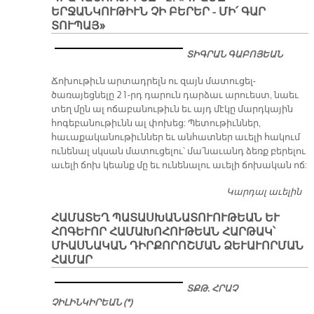
ԵՐՋԱՆԿՈՒԹԻՒՆ ՉԻ ԲԵՐԵՐ - ՄԻ՛ ԳԱՐ
ՀԱ
ՏՈՒՊԱՅ»
ԿԸ
Մ
ՏԻԳՐԱՆ ԳԱԲՈՅԵԱՆ
Մ
Ճոխութիւն արտադրելն ու զայն մատուցել-
ծառայեցնելը 21-րդ դարուն դարձաւ արուեստ, նաեւ
տեղ մըն ալ ոճաբանութիւն եւ այդ մէկը մարդկային
հոգեբանութիւնն ալ փոխեց: Պետութիւններ,
հաւաքականութիւններ եւ անհատներ աւելի հակում
ունենալ սկսան մատուցելու՝ մա՛նաւանդ ձեռք բերելու
աւելի ճոխ կեանք մը եւ ունենալու աւելի ճոխական ոճ:
Կարդալ աւելին
Ճ
հա
ՀԱՄԱՏԵՂ ՊԱՏԱՍԽԱՆԱՏՈՒՈՒԹԵԱՆ ԵՒ
ու
ՀՈԳԵՒՈՐ ՀԱՄԱԽՈՀՈՒԹԵԱՆ ՀԱՐԹԱԿ՝
դր
ՄԻԱՍՆԱԿԱՆ ԴԻՐՔՈՐՈՇՄԱՆ ՁԵՒԱՒՈՐՄԱՆ
2.
ՀԱՄԱՐ
Ե
ՉԻ
ՏՔԹ. ՀՐԱՉ
ԳԱ
ՉԻԼԻՆԿԻՐԵԱՆ (*)