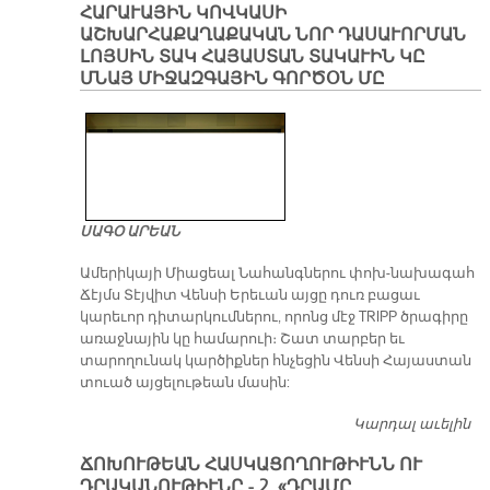
ՀԱՐԱՒԱՅԻՆ ԿՈՎԿԱՍԻ
ԱՇԽԱՐՀԱՔԱՂԱՔԱԿԱՆ ՆՈՐ ԴԱՍԱՒՈՐՄԱՆ
ԼՈՅՍԻՆ ՏԱԿ ՀԱՅԱՍՏԱՆ ՏԱԿԱՒԻՆ ԿԸ
ՄՆԱՅ ՄԻՋԱԶԳԱՅԻՆ ԳՈՐԾՕՆ ՄԸ
ՍԱԳՕ ԱՐԵԱՆ
Ամերիկայի Միացեալ Նահանգներու փոխ-նախագահ
Ճէյմս Տէյվիտ Վենսի Երեւան այցը դուռ բացաւ
կարեւոր դիտարկումներու, որոնց մէջ TRIPP ծրագիրը
առաջնային կը համարուի։ Շատ տարբեր եւ
տարողունակ կարծիքներ հնչեցին Վենսի Հայաստան
տուած այցելութեան մասին:
Կարդալ աւելին
Հ
Ա
ՃՈԽՈՒԹԵԱՆ ՀԱՍԿԱՑՈՂՈՒԹԻՒՆՆ ՈՒ
ՆՈ
ԴՐԱԿԱՆՈՒԹԻՒՆԸ - 2. «ԴՐԱՄԸ
ԼՈ