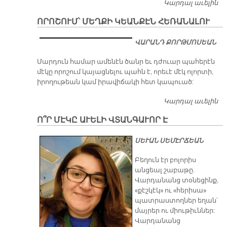
Կարդալ աւելին
ՄԱ
Չ
ՈՐՈՇՈՒՄ՝ ՄԵՂՔԻ ԿԵԱՆՔԷՆ ՀԵՌԱՆԱԼՈՒ
ՎԱՐԱՆԴ ՔՈՐԹՄՈՍԵԱՆ
Մարդուն համար ամենէն ծանր եւ դժուար պահերէն
մէկը որոշում կայացնելու պահն է, որեւէ մէկ ոլորտի,
իրողութեան կամ իրավիճակի հետ կապուած:
Կարդալ աւելին
ՈՐ
Մ
Ո՞Ր ՄԷԿԸ ԱՒԵԼԻ ՎՏԱՆԳԱՒՈՐ Է
Կ
Հ
ՍԵՒԱՆ ՍԵՄԷՐՃԵԱՆ
Բեղուն էր բոլորիս
անցեալ շաբաթը.
Վարդանանց տօնեցինք,
«քէշկէկ» ու «հերիսա»
պատրաստողներ եղան՝
մայրեր ու միութիւններ:
Վարդանանց