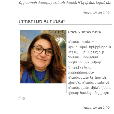
Քրիստոսի մարդեղութեան մասին ի՞նչ վէճեր եղած են:
Կարդալ աւելին
Ք
Մ
ՄՐՈՏՈՒԱԾ ՃԵՐՄԱԿԸ
ԱՌ
Մ
ՍԵՒԱՆ ՍԵՄԷՐՃԵԱՆ
Մ
Կ
«Ռամատան» է:
Մ
Արաբական երկիրներուն
մէջ այսպէս կը կոչուի
ծոմապահութեան
հոգեւոր այս ամիսը:
Թուրքիոյ եւ այլ
երկիրներու մէջ
«Ռամազան» կը կոչուի,
գիտե՛մ: «Ռամատան» թէ՛
«Ռամազան», միեւնոյնն է,
զիրար հասկցած ըլլալու
ենք:
Կարդալ աւելին
Մ
Ճ