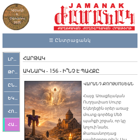
Կիրակի
9,
Օգոստոս
2026
☰ Ընտրացանկ
ՀԱՐԹԱԿ
ԼՐԱՀՈՍ
ԱԿՆԱՐԿ - 156 - Ի՞ՆՉ Է ՊԱՀՔԸ
ԹՐՔԱՀԱՅ ԿԵԱՆՔ
ՎԱՐԱՆԴ ՔՈՐԹՄՈՍԵԱՆ
ԸՆԿԵՐԱՄՇԱԿՈՒԹԱՅԻՆ
Հայց. Առաքելական
ԵԿԵՂԵՑԱԿԱՆ
Ուղղափառ Սուրբ
Եկեղեցին օրեր առաջ
ՀՈԳԵՄՏԱՒՈՐ
մուտք գործեց Մեծ
պահքի շրջան, որ կը
ՀԱՐԹԱԿ
կոչուի նաեւ
Քառասնորդաց
պահեցողութիւն: Այս