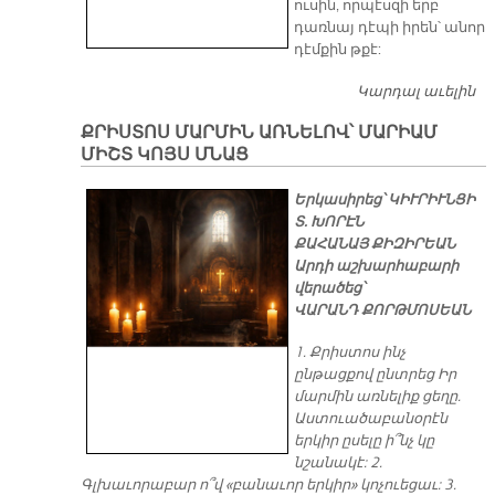
ուսին, որպէսզի երբ
դառնայ դէպի իրեն՝ անոր
դէմքին թքէ:
Կարդալ աւելին
ՄԱ
Չ
ՔՐԻՍՏՈՍ ՄԱՐՄԻՆ ԱՌՆԵԼՈՎ՝ ՄԱՐԻԱՄ
ՄԻՇՏ ԿՈՅՍ ՄՆԱՑ
Երկասիրեց՝ ԿԻՒՐԻՒՆՑԻ
Տ. ԽՈՐԷՆ
ՔԱՀԱՆԱՅ ՔԻԶԻՐԵԱՆ
Արդի աշխարհաբարի
վերածեց՝
ՎԱՐԱՆԴ ՔՈՐԹՄՈՍԵԱՆ
1. Քրիստոս ինչ
ընթացքով ընտրեց Իր
մարմին առնելիք ցեղը.
Աստուածաբանօրէն
երկիր ըսելը ի՞նչ կը
նշանակէ: 2.
Գլխաւորաբար ո՞վ «բանաւոր երկիր» կոչուեցաւ: 3.