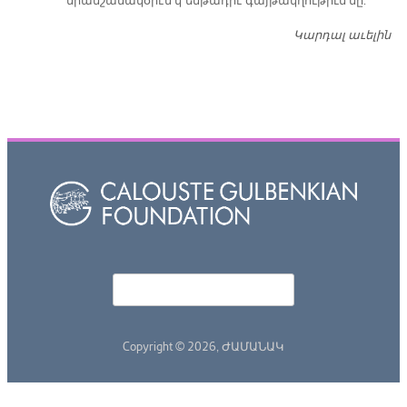
միանշանակօրէն կ՚ենթադրէ գայթակղութիւն մը:
Կարդալ աւելին
Դ
Որոնել
Search form
Copyright © 2026,
ԺԱՄԱՆԱԿ