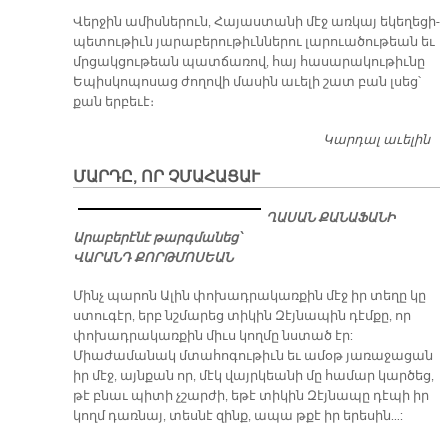
Վերջին ամիսներուն, Հայաստանի մէջ առկայ եկեղեցի-
պետութիւն յարաբերութիւններու լարուածութեան եւ
մրցակցութեան պատճառով, հայ հասարակութիւնը
Եպիսկոպոսաց ժողովի մասին աւելի շատ բան լսեց՝
քան երբեւէ։
Կարդալ աւելին
Հ
Պ
ՄԱՐԴԸ, ՈՐ ՉՄԱՀԱՑԱՒ
ԵՒ
Հ
ՂԱՍԱՆ ՔԱՆԱՖԱՆԻ
ՀԱ
Արաբերէնէ թարգմանեց՝
Դ
ՎԱՐԱՆԴ ՔՈՐԹՄՈՍԵԱՆ
ՁԵ
Մինչ պարոն Ալին փոխադրակառքին մէջ իր տեղը կը
ստուգէր, երբ նշմարեց տիկին Զէյնապին դէմքը, որ
փոխադրակառքին միւս կողմը նստած էր:
Միաժամանակ մտահոգութիւն եւ ամօթ յառաջացան
իր մէջ, այնքան որ, մէկ վայրկեանի մը համար կարծեց,
թէ բնաւ պիտի չշարժի, եթէ տիկին Զէյնապը դէպի իր
կողմ դառնայ, տեսնէ զինք, ապա թքէ իր երեսին…: