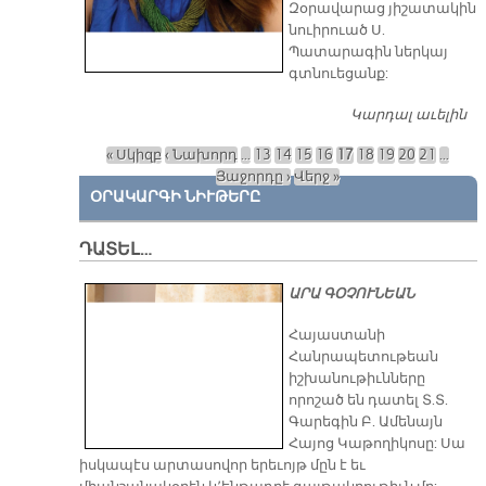
Զօրավարաց յիշատակին
նուիրուած Ս.
Պատարագին ներկայ
գտնուեցանք:
Կարդալ աւելին
Ո՞
ԱՒ
« Սկիզբ
‹ Նախորդ
…
13
14
15
16
17
18
19
20
21
…
Վ
Էջեր
Յաջորդը ›
Վերջ »
Է
ՕՐԱԿԱՐԳԻ ՆԻՒԹԵՐԸ
ԴԱՏԵԼ…
ԱՐԱ ԳՕՉՈՒՆԵԱՆ
​Հայաստանի
Հանրապետութեան
իշխանութիւնները
որոշած են դատել Տ.Տ.
Գարեգին Բ. Ամենայն
Հայոց Կաթողիկոսը: Սա
իսկապէս արտասովոր երեւոյթ մըն է եւ