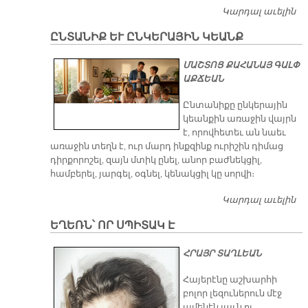
Կարդալ աւելին
«Հ
ՔՈ
ԸՆՏԱՆԻՔ ԵՒ ԸՆԿԵՐԱՅԻՆ ԿԵԱՆՔ
ՉԵ
ՄԱՇՏՈՑ ՔԱՀԱՆԱՅ ԳԱԼՓ
ԱՔՃԵԱՆ
Ընտանիքը ընկերային
կեանքին առաջին վայրն
է, որովհետեւ ան նաեւ
առաջին տեղն է, ուր մարդ ինքզինք ուրիշին դիմաց
դիրքորոշել, զայն մտիկ ընել, անոր բաժնեկցիլ,
համբերել, յարգել, օգնել, կենակցիլ կը սորվի։
Կարդալ աւելին
Ը
ԵՒ
ԵՂԵՌՆ՝ ՈՐ ՍՊԻՏԱԿ Է
Ը
Կ
ՀՐԱՅՐ ՏԱՂԼԵԱՆ
Հայերէնը աշխարհի
բոլոր լեզուներուն մէջ
ամենէն լաւն ու