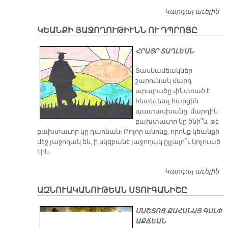
Կարդալ աւելին
Վ
Պ
ԿԵԱՆՔԻ ՅԱՋՈՂՈՒԹԻՒՆՆ ՈՒ ԴՊՐՈՑԸ
ՔԱ
ԸԼ
ՀՐԱՅՐ ՏԱՂԼԵԱՆ
Տասնամեակներ
շարունակ մարդ
արարածը փնտռած է
հետեւեալ հարցին
պատասխանը. մարդիկ
բախտաւոր կը ծնի՞ն, թէ
բախտաւոր կը դառնան։ Բոլոր անոնք, որոնք կեանքի
մէջ յաջողակ են, ի սկզբանէ յաջողակ ըլլալո՞ւ կոչուած
էին.
Կարդալ աւելին
Կ
Յ
ԱԶՆՈՒԱԿԱՆՈՒԹԵԱՆ ՍՏՈՒԳԱՆԻՇԸ
ՈՒ
ՄԱՇՏՈՑ ՔԱՀԱՆԱՅ ԳԱԼՓ
ԱՔՃԵԱՆ