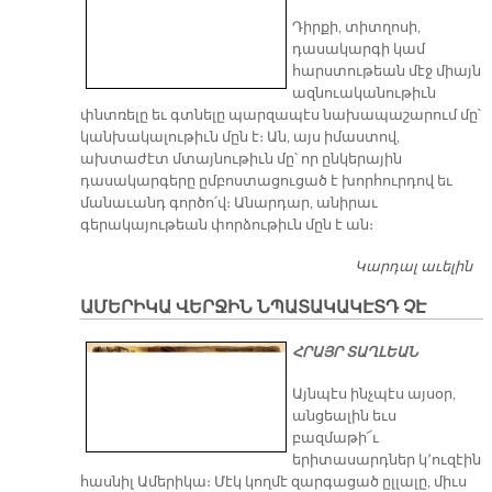
Դիրքի, տիտղոսի,
դասակարգի կամ
հարստութեան մէջ միայն
ազնուականութիւն
փնտռելը եւ գտնելը պարզապէս նախապաշարում մը՝
կանխակալութիւն մըն է։ Ան, այս իմաստով,
ախտաժէտ մտայնութիւն մը՝ որ ընկերային
դասակարգերը ըմբոստացուցած է խորհուրդով եւ
մանաւանդ գործո՛վ։ Անարդար, անիրաւ
գերակայութեան փորձութիւն մըն է ան։
Կարդալ աւելին
Ա
Ս
ԱՄԵՐԻԿԱ ՎԵՐՋԻՆ ՆՊԱՏԱԿԱԿԷՏԴ ՉԷ
ՀՐԱՅՐ ՏԱՂԼԵԱՆ
Այնպէս ինչպէս այսօր,
անցեալին եւս
բազմաթի՜ւ
երիտասարդներ կ՚ուզէին
հասնիլ Ամերիկա։ Մէկ կողմէ զարգացած ըլլալը, միւս