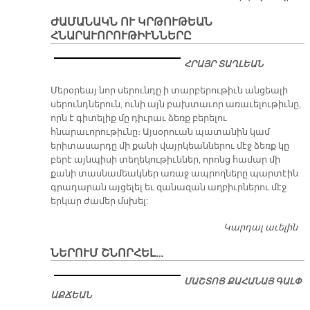
Մ
ԺԱՄԱՆԱԿՆ ՈՒ ԿՐԹՈՒԹԵԱՆ
ՀՆԱՐԱՒՈՐՈՒԹԻՒՆՆԵՐԸ
ՀՐԱՅՐ ՏԱՂԼԵԱՆ
Մերօրեայ նոր սերունդը ի տարբերութիւն անցեալի
սերունդներուն, ունի այն բախտաւոր առաւելութիւնը,
որն է գիտելիք մը դիւրաւ ձեռք բերելու
հնարաւորութիւնը։ Այսօրուան պատանին կամ
երիտասարդը մի քանի վայրկեաններու մէջ ձեռք կը
բերէ այնպիսի տեղեկութիւններ, որոնց համար մի
քանի տասնամեակներ առաջ ապրողները պարտէին
գրադարան այցելել եւ զանազան աղբիւրներու մէջ
երկար ժամեր մսխել:
Կարդալ աւելին
ԺԱ
Կ
ՆԵՐՈՒՄ ՇՆՈՐՀԵԼ…
Հ
ՄԱՇՏՈՑ ՔԱՀԱՆԱՅ ԳԱԼՓ
ԱՔՃԵԱՆ