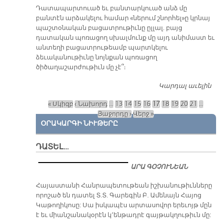
Դատապարտուած եւ բանտարկուած անձ մը
բանտէն արձակելու համար «ներում շնորհել»ը կրնայ
պաշտօնական բացատրութիւնը ըլլալ. բայց
դատական պոռացող սխալմունք մը այդ անիմաստ եւ
անտեղի բացատրութեամբ պարտկելու
ձեւականութիւնը նոյնքան պոռացող
ծիծաղաշարժութիւն մը չէ՞։
Կարդալ աւելին
Ն
Շ
« Սկիզբ
‹ Նախորդ
…
13
14
15
16
17
18
19
20
21
…
Էջեր
Յաջորդը ›
Վերջ »
ՕՐԱԿԱՐԳԻ ՆԻՒԹԵՐԸ
ԴԱՏԵԼ…
ԱՐԱ ԳՕՉՈՒՆԵԱՆ
​Հայաստանի Հանրապետութեան իշխանութիւնները
որոշած են դատել Տ.Տ. Գարեգին Բ. Ամենայն Հայոց
Կաթողիկոսը: Սա իսկապէս արտասովոր երեւոյթ մըն
է եւ միանշանակօրէն կ՚ենթադրէ գայթակղութիւն մը: