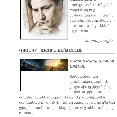
արժէքաւորն է: Մենք մեծ
ժողովուրդ ենք,
ստեղծագործ ժողովուրդ
ենք. թիւի շատութեան մի՛
հաւատաք, մրջիւններն
ալ շատ են…
Կարդալ աւելին
ԵՂ
Ո
ՎՏԱՆԳԻ ՊԱՀՈՒՆ ՔԱ՛Ջ ԸԼԼԱԼ
Ս
Է
ՄԱՇՏՈՑ ՔԱՀԱՆԱՅ ԳԱԼՓ
ԱՔՃԵԱՆ
Յանկարծահաս
վտանգներու պահուն
քաջութիւնը չկորսնցնել,
մահուան իրական
վտանգի ատեն պաղարիւնութիւնը պահել, ամէն
մահկանացուի գործ չէ՛։ Վախը բնազդ մըն է, որ կ՚երեւի
ջղային խառնուածք ունեցողներու մէջ աննուաճելի կը
դառնայ։