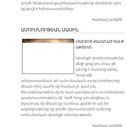
կողմէ նիւթական քաշողականութիւնը մագնիսի պէս
կը քաշէր երիտասարդները։
Կարդալ աւելին
Ա
Վ
ԱՄՈՒՍՆՈՒԹԵԱՆ ՄԱՍԻՆ
Ն
ՉԷ
ՄԱՇՏՈՑ ՔԱՀԱՆԱՅ ԳԱԼՓ
ԱՔՃԵԱՆ
Կեանքի փորձառութիւնը
մեզի ցոյց կու տայ, թէ
պէտք է մարդոց օգնել,
որպէսզի
անդրադառնան, թէ ամուսնական սուրբ խորհուրդը
միայն որոշ պահի մը համար չէ, կամ լոկ
ձեւակերպութիւն մը եւ կամ պարզապէս աւանդական
պարտաւորութիւն մը՝ որմէ ետք ան անցեալ եւ
յիշատակ մը միայն կը դառնայ, քանի որ ան իր
ազդեցութիւնը կը գործէ մշտատեւօրէն ամբողջ
ամուսնական կեանքի տեւողութեան։
Կարդալ աւելին
Ա