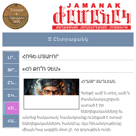
Շաբաթ
8,
Օգոստոս
2026
☰ Ընտրացանկ
ՀՈԳԵ-ՄՏԱՒՈՐ
ԼՐԱՀՈՍ
«ՀՈ ՔՈ՞Ռ ՉԵՄ»
ԹՐՔԱՀԱՅ ԿԵԱՆՔ
ՀՐԱՅՐ ՏԱՂԼԵԱՆ
ԸՆԿԵՐԱՄՇԱԿՈՒԹԱՅԻՆ
Գրեթէ ամէ՛ն տեղ, ամէ՛ն
ԵԿԵՂԵՑԱԿԱՆ
ժամանակաշրջան
ատած է իր
ՀՈԳԵՄՏԱՒՈՐ
եկեղեցականները եւ
անոնց հակառակ՝ համակրանք ունեցած է օտար
ՀԱՐԹԱԿ
եկեղեցականներու հանդէպ։ Այս հիւանդութիւնը
միայն հայ ազգին մօտ չէ, որ գոյութիւն ունի։