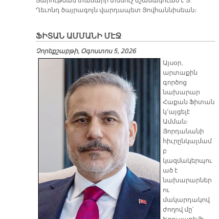
Յարութեան տաճարի տեսուչ նշանակուած է Տ.
Ղեւոնդ ծայրագոյն վարդապետ Յովհաննիսեան։
ՖԻՏԱՆ ԱՄՄԱՆԻ ՄԷՋ
Չորեքշաբթի, Օգոստոս 5, 2026
Այսօր,
արտաքին
գործոց
նախարար
Հաքան Ֆիտան
կ՚այցելէ
Ամման։
Յորդանանի
հիւրընկալմամ
բ
կազմակերպու
ած է
նախարարներ
ու
մակարդակով
ժողով մը՝