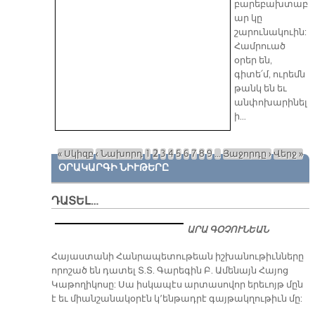
բարեբախտաբ
ար կը
շարունակուին:
Համրուած
օրեր են,
գիտե՛մ, ուրեմն
թանկ են եւ
անփոխարինել
ի…
« Սկիզբ
‹ Նախորդ
1
2
3
4
5
6
7
8
9
…
Յաջորդը ›
Վերջ »
Էջեր
ՕՐԱԿԱՐԳԻ ՆԻՒԹԵՐԸ
ԴԱՏԵԼ…
ԱՐԱ ԳՕՉՈՒՆԵԱՆ
​Հայաստանի Հանրապետութեան իշխանութիւնները
որոշած են դատել Տ.Տ. Գարեգին Բ. Ամենայն Հայոց
Կաթողիկոսը: Սա իսկապէս արտասովոր երեւոյթ մըն
է եւ միանշանակօրէն կ՚ենթադրէ գայթակղութիւն մը: