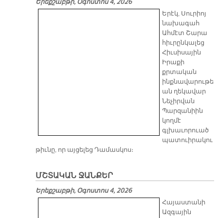
Երեքշաբթի, Օգոստոս 4, 2026
Երէկ, Սուրիոյ
նախագահ
Ահմէտ Շարա
հիւրընկալեց
Հիւսիսային
Իրաքի
քրտական
ինքնավարութե
ան ղեկավար
Նեչիրվան
Պարզանիին
կողմէ
գլխաւորուած
պատուիրակու
թիւնը, որ այցելեց Դամասկոս։
ՄՇՏԱԿԱՆ ՋԱՆՔԵՐ
Երեքշաբթի, Օգոստոս 4, 2026
Հայաստանի
Ազգային