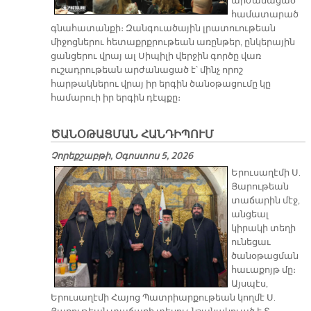
արժանացած՝
համատարած
գնահատանքի։ Զանգուածային լրատուութեան
միջոցներու հետաքրքրութեան առընթեր, ընկերային
ցանցերու վրայ ալ Սիպիլի վերջին գործը վառ
ուշադրութեան արժանացած է՝ մինչ որոշ
հարթակներու վրայ իր երգին ծանօթացումը կը
համարուի իր երգին դէպքը։
ԾԱՆՕԹԱՑՄԱՆ ՀԱՆԴԻՊՈՒՄ
Չորեքշաբթի, Օգոստոս 5, 2026
Երուսաղէմի Ս.
Յարութեան
տաճարին մէջ,
անցեալ
կիրակի տեղի
ունեցաւ
ծանօթացման
հաւաքոյթ մը։
Այսպէս,
Երուսաղէմի Հայոց Պատրիարքութեան կողմէ Ս.