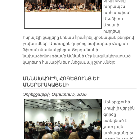
երկիրները
խորապէս
անհանգիստ.
Մեսճիտի
Աքսայի
ուղղեալ
Իսրայէլի քայլերը կրնան հրահրել կրօնական բնոյթով
բախումներ: Արտաքին գործոց նախարար Հաքան
Ֆիտան մասնակցեցաւ Յորդանանի
նախաձեռնութեամբ Ամմանի մէջ կազմակերպուած
կարեւոր հաւաքին եւ ունեցաւ այլ շփումներ:
ԱՆՆԱԽԱԴԷՊ, ՀՈԳԵՑՈՒՆՑ ԵՒ
ԱՆԵՐԵՒԱԿԱՅԵԼԻ
Չորեքշաբթի, Օգոստոս 5, 2026
Մեներգչուհի
Սիպիլի վերջին
գործը
ստեղծած է
շատ լայն
արձագանգ եւ