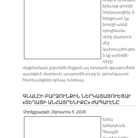
որպէս դրական
երեւոյթ փորձէ
ներկայացնել, ի
ներքուստ կը
խորշի անկէ,
որովհետեւ
սէրը մարդուն
մէջ
կախուածութիւ
ն կը ստեղծէ։
Սէրը
սկզբնական շրջանին ինչքան ալ դրական զգացումներ
պարգեւէ մարդուն, աւարտին լուրջ եւ վտանգաւոր
հետեւանքներ կրնայ ունենալ։
ԳՆԱԼԸԻ ԲԱՐՁՈՒՆՔԻՆ ՆԵՐԿԱՅԱՑՈՒԵՑԱՒ
«ՏԵՂԱՑԻ ԱՆՀԱՅՐԵՆԻՔԸ» ԺԱՊԱՒԷՆԸ
Չորեքշաբթի, Օգոստոս 5, 2026
Երէկ
երեկոյեան,
Գնալըի