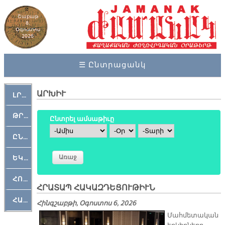
Շաբաթ
8,
Օգոստոս
2026
☰ Ընտրացանկ
ԱՐԽԻՒ
ԼՐԱՀՈՍ
ԹՐՔԱՀԱՅ ԿԵԱՆՔ
Ընտրել ամսաթիւը
Ամիս
Օր
Տարի
ԸՆԿԵՐԱՄՇԱԿՈՒԹԱՅԻՆ
ԵԿԵՂԵՑԱԿԱՆ
ՀՈԳԵՄՏԱՒՈՐ
ՀՐԱՏԱՊ ՀԱԿԱԶԴԵՑՈՒԹԻՒՆ
ՀԱՐԹԱԿ
Հինգշաբթի, Օգոստոս 6, 2026
Մահմետական