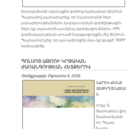
Ատրպէյճանի արտաքին գործոց նախարար Ճէյհուն
Պայրամով յայտարարեց, որ Հայաստանի հետ
յարաբերութիւններու կարգաւորման գործընթացէն
ներս կը սպասուին յաւելեալ զարգացումներու։ APA
գործակալութեան տուած հարցազրոյցին մէջ Ճէյհուն
Պայրամով նշեց, որ այս ամբողջին մաս կը կազմէ TRIPP
նախագիծը։
ՊՈԼՍՈՅ ԱԹՈՌԻ ԿՐԹԱԿԱՆ
ԺԱՌԱՆԳՈՒԹԵԱՆ ՀԵՏՔԵՐՈՎ
Չորեքշաբթի, Օգոստոս 5, 2026
ՆԱՐԵԿ ՔՀՆՅ.
ՏԷՅԻՐՄԵՆՃԵԱ
Ն
Հոգշ. Տ.
Յարութիւն վրդ.
Տամատեանի
«Կ. Պոլսոյ
հայոց