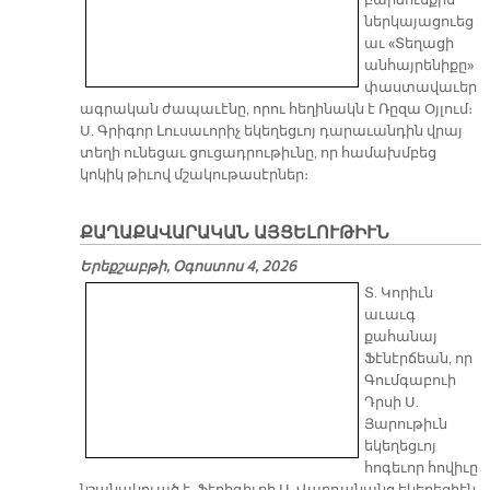
բարձունքին
ներկայացուեց
աւ «Տեղացի
անհայրենիքը»
փաստավաւեր
ագրական ժապաւէնը, որու հեղինակն է Ռըզա Օյլում։
Ս. Գրիգոր Լուսաւորիչ եկեղեցւոյ դարաւանդին վրայ
տեղի ունեցաւ ցուցադրութիւնը, որ համախմբեց
կոկիկ թիւով մշակութասէրներ։
ՔԱՂԱՔԱՎԱՐԱԿԱՆ ԱՅՑԵԼՈՒԹԻՒՆ
Երեքշաբթի, Օգոստոս 4, 2026
Տ. Կորիւն
աւաւգ
քահանայ
Ֆէնէրճեան, որ
Գումգաբուի
Դրսի Ս.
Յարութիւն
եկեղեցւոյ
հոգեւոր հովիւը