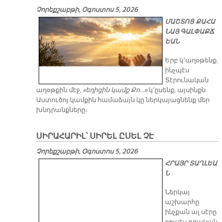
Չորեքշաբթի, Օգոստոս 5, 2026
ՄԱՇՏՈՑ ՔԱՀԱ
ՆԱՅ ԳԱԼՓԱՔՃ
ԵԱՆ
Երբ կ՚աղօթենք,
ինչպէս
Տէրունական
աղօթքին մէջ,
«եղիցին կամք Քո…»
կ՚ըսենք, այսինքն
Աստուծոյ կամքին համաձայն կը ներկայացնենք մեր
խնդրանքները։
ՍԻՐԱՀԱՐԻԼ՝ ՍԻՐԵԼ ԸՍԵԼ ՉԷ
Չորեքշաբթի, Օգոստոս 5, 2026
ՀՐԱՅՐ ՏԱՂԼԵԱ
Ն
Ներկայ
աշխարհը
ինչքան ալ սէրը