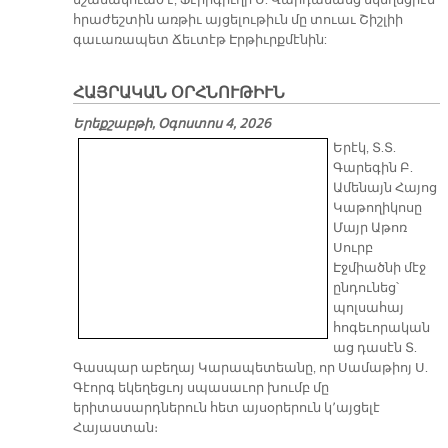
նշանակուած է, Ֆէրիգիւղի Ս. Վարդանանց եկեղեցիէն
հրաժեշտին առթիւ այցելութիւն մը տուաւ Շիշլիի
գաւառապետ Ճեւտէթ Էրթիւրքմէնին:
ՀԱՅՐԱԿԱՆ ՕՐՀՆՈՒԹԻՒՆ
Երեքշաբթի, Օգոստոս 4, 2026
Երէկ, Տ.Տ.
Գարեգին Բ.
Ամենայն Հայոց
Կաթողիկոսը
Մայր Աթոռ
Սուրբ
Էջմիածնի մէջ
ընդունեց՝
պոլսահայ
հոգեւորական
աց դասէն Տ.
Գասպար աբեղայ Կարապետեանը, որ Սամաթիոյ Ս.
Գէորգ եկեղեցւոյ սպասաւոր խումբ մը
երիտասարդներուն հետ այսօրերուն կ՚այցելէ
Հայաստան։