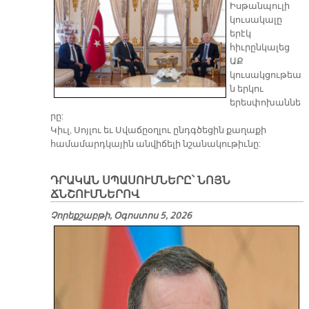
Իսթանպուլի
կուսակալը
երէկ
հիւրընկալեց
ԱՔ
կուսակցութեա
ն երկու
երեսփոխաննե
րը:
Կիւլ, Սոյլու եւ Սվաճըօղլու ընդգծեցին քաղաքի
համամարդկային անվիճելի նշանակութիւնը:
ԴՐԱԿԱՆ ՍՊԱՍՈՒՄՆԵՐԸ՝ ՆՈՅՆ
ՃՆՇՈՒՄՆԵՐՈՎ
Չորեքշաբթի, Օգոստոս 5, 2026