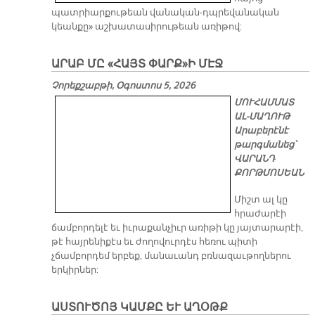
պատրիարքութեան վանական-դպրեվանական
կեանքը» աշխատասիրութեան առիթով:
ԱՐԱԲ ՄԸ «ՀԱՅՏ ՓԱՐՔ»Ի ՄԷՋ
Չորեքշաբթի, Օգոստոս 5, 2026
ՄՈՒՀԱՄՄԱՏ
ԱԼ-ՄԱՂՈՒԹ
Արաբերէնէ
թարգմանեց՝
ՎԱՐԱՆԴ
ՔՈՐԹՄՈՍԵԱՆ
Միշտ ալ կը
հրաժարէի
ճամբորդելէ եւ իւրաքանչիւր առիթի կը յայտարարէի,
թէ հայրենիքէս եւ ժողովուրդէս հեռու պիտի
չճամբորդեմ երբեք, մանաւանդ բռնազաւթողներու
երկիրներ:
ԱՍՏՈՒԾՈՅ ԿԱՄՔԸ ԵՒ ԱՂՕԹՔ