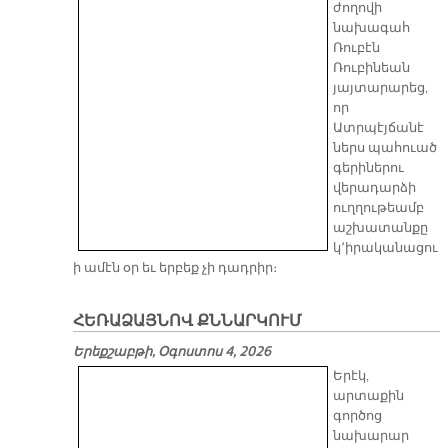
ժողովի
նախագահ
Ռուբէն
Ռուբինեան
յայտարարեց,
որ
Ատրպէյճանէ
ներս պահուած
գերիներու
վերադարձի
ուղղութեամբ
աշխատանքը
կ՚իրականացու
ի ամէն օր եւ երբեք չի դադրիր։
ՀԵՌԱՁԱՅՆՈՎ ՔՆՆԱՐԿՈՒՄ
Երեքշաբթի, Օգոստոս 4, 2026
Երէկ,
արտաքին
գործոց
նախարար