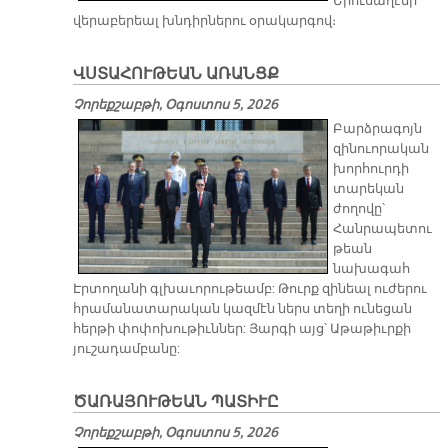
Երուսաղէմի
վերաբերեալ խնդիրներու օրակարգով։
ՎՍՏԱՀՈՒԹԵԱՆ ԱՌԱՆՑՔ
Չորեքշաբթի, Օգոստոս 5, 2026
Բարձրագոյն
զինուորական
խորհուրդի
տարեկան
ժողովը՝
Հանրապետու
թեան
նախագահ
Էրտողանի գլխաւորութեամբ: Թուրք զինեալ ուժերու
հրամանատարական կազմէն ներս տեղի ունեցան
հերթի փոփոխութիւններ: Յարգի այց՝ Աթաթիւրքի
յուշադամբանը:
ԾԱՌԱՅՈՒԹԵԱՆ ՊԱՏԻՒԸ
Չորեքշաբթի, Օգոստոս 5, 2026