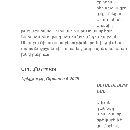
Էրտողան
հեռախօսազրոյ
ց մը ունեցաւ
Սէուտական
Արաբիոյ
թագաժառանգ Մուհամմէտ պին Սելմանի հետ։
Նախագահն ու թագաժառանգը անդրադարձան
Անգարա-Ռիատ յարաբերութիւններուն, ինչպէս նաեւ
տարածաշրջանային ու համաշխարհային օրակարգի
խնդիրներուն։
ԿՐՆԱ՞Ք ԺՊՏԻԼ
Երեքշաբթի, Օգոստոս 4, 2026
ՍԵՒԱՆ ՍԵՄԷՐՃ
ԵԱՆ
Ամրան
դանդաղ
առաւօտներս,
եթէ կարելի է
ըսել՝ օրերս,