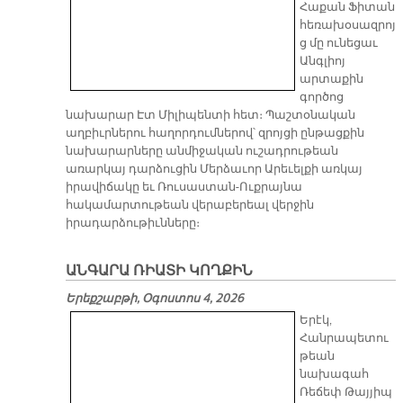
Հաքան Ֆիտան
հեռախօսազրոյ
ց մը ունեցաւ
Անգլիոյ
արտաքին
գործոց
նախարար Էտ Միլիպենտի հետ։ Պաշտօնական
աղբիւրներու հաղորդումներով՝ զրոյցի ընթացքին
նախարարները անմիջական ուշադրութեան
առարկայ դարձուցին Մերձաւոր Արեւելքի առկայ
իրավիճակը եւ Ռուսաստան-Ուքրայնա
հակամարտութեան վերաբերեալ վերջին
իրադարձութիւնները։
ԱՆԳԱՐԱ ՌԻԱՏԻ ԿՈՂՔԻՆ
Երեքշաբթի, Օգոստոս 4, 2026
Երէկ,
Հանրապետու
թեան
նախագահ
Ռեճեփ Թայյիպ