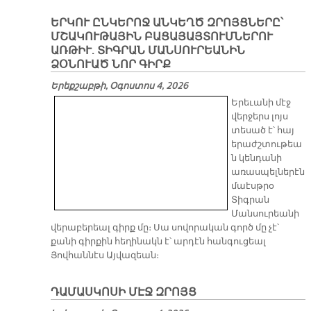
ԵՐԿՈՒ ԸՆԿԵՐՈՋ ԱՆԿԵՂԾ ԶՐՈՅՑՆԵՐԸ՝
ՄՇԱԿՈՒԹԱՅԻՆ ԲԱՑԱՅԱՅՏՈՒՄՆԵՐՈՒ
ԱՌԹԻՒ. ՏԻԳՐԱՆ ՄԱՆՍՈՒՐԵԱՆԻՆ
ՁՕՆՈՒԱԾ ՆՈՐ ԳԻՐՔ
Երեքշաբթի, Օգոստոս 4, 2026
Երեւանի մէջ
վերջերս լոյս
տեսած է՝ հայ
երաժշտութեա
ն կենդանի
առասպելներէն
մաէսթրօ
Տիգրան
Մանսուրեանի
վերաբերեալ գիրք մը։ Սա սովորական գործ մը չէ՝
քանի գիրքին հեղինակն է՝ արդէն հանգուցեալ
Յովհաննէս Այվազեան։
ԴԱՄԱՍԿՈՍԻ ՄԷՋ ԶՐՈՅՑ